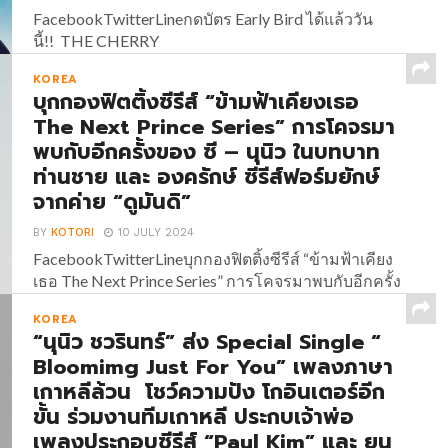
FacebookTwitterLineกดบัตร Early Bird ได้แล้ววัน
นี้!! THE CHERRY
BLOSSOM FESTIVAL BANGKOK 2024 รวมตัวสุด
KOREA
ยอดศิลปินในเทศกาลดนตรีแห่งความทรงจำ! เตรียม
บุกกองฟิตติ้งซีรีส์ “ข้ามฟ้าเคียงเธอ
ตัวให้พร้อมสำหรับค่ำคืนแห่งความทรงจำครั้งแรกใน
The Next Prince Series” การโคจรมา
กรุงเทพฯ! เทศกาลดนตรีที่รวบรวมศิลปินสุดฮอต และ
พบกับอีกครั้งของ ซี – นุนิว ในบทบาท
เป็นที่นิยมทั้งประเทศไทย และประเทศเกาหลีใต้ โดยผู้
ท่านชาย และ องครักษ์ ซีรีส์ฟอร์มยักษ์
จัด Rockski Live นำทัพศิลปินด้วย Lucas (ลูคัส) ซูเปอร์
สตาร์ KPOP กับการคัมแบคเดี่ยวในไทยครั้งแรกที่ทุก
จากค่าย “ดูมันดิ”
คนรอคอย, Jimmy Brown นักร้อง Indie R&B สัญชาติ
BY
KOTORI
10 JULY 2024
เกาหลี ที่ทัวร์คอนเสิร์ตไปทั่วโลก...
FacebookTwitterLineบุกกองฟิตติ้งซีรีส์ “ข้ามฟ้าเคียง
เธอ The Next Prince Series” การโคจรมาพบกับอีกครั้ง
ของ ซี – นุนิว ในบทบาท ท่านชาย และ องครักษ์ ซีรีส์
KOREA
ฟอร์มยักษ์จากค่าย “ดูมันดิ”...
“นุนิว ชวรินทร์” ส่ง Special Single “
Bloomimg Just For You” เพลงภาษา
เกาหลีล้วน โชว์ความปัง โกอินเตอร์อีก
ขั้น ร่วมงานทีมเกาหลี ประกบเจ้าพ่อ
เพลงประกอบซีรีส์ “Paul Kim” และ ยุน