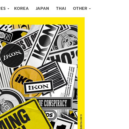
RES
KOREA
JAPAN
THAI
OTHER