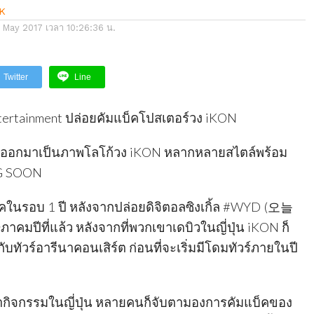
K
1 May 2017 เวลา 10:26:36 น.
Twitter
Line
ertainment ปล่อยคัมแบ็คโปสเตอร์วง iKON
อยออกมาเป็นภาพโลโก้วง iKON หลากหลายสไตล์พร้อม
NG SOON
คในรอบ 1 ปี หลังจากปล่อยดิจิตอลซิงเกิ้ล #WYD (오늘
าคมปีที่แล้ว หลังจากที่พวกเขาเดบิวในญี่ปุ่น iKON ก็
ทัวร์อารีนาคอนเสิร์ต ก่อนที่จะเริ่มมีโดมทัวร์ภายในปี
ำกิจกรรมในญี่ปุ่น หลายคนก็จับตามองการคัมแบ็คของ