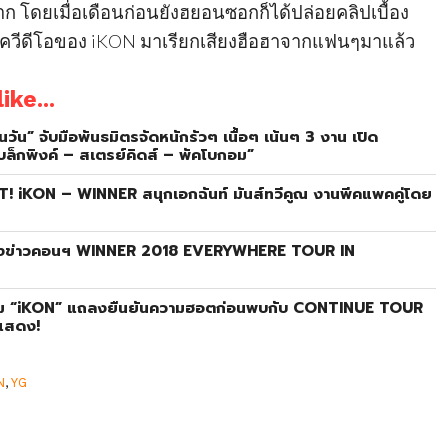
ก โดยเมื่อเดือนก่อนยังฮยอนซอกก็ได้ปล่อยคลิปเบื้อง
ิควีดีโอของ iKON มาเรียกเสียงฮือฮาจากแฟนๆมาแล้ว
ike...
นวัน” จับมือพันธมิตรจัดหนักรัวๆ เนื้อๆ เน้นๆ 3 งาน เปิด
ล็กพิงค์ – สเตรย์คิดส์ – พัคโบกอม”
T! iKON – WINNER สนุกเอกฉันท์ มันส์ทวีคูณ งานพีคแพคคู่โดย
ลงข่าวคอนฯ WINNER 2018 EVERYWHERE TOUR IN
 หนุ่ม “iKON” แถลงยืนยันความฮอตก่อนพบกับ CONTINUE TOUR
บแสดง!
N
,
YG