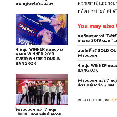
แพคคู่โดยโฟร์วันวันฯ
พวกเขาเป็นอย่างมา
หลังการถ่ายทำมิวส
You may also l
สะเทือนวงการ! “โฟร์วั
ศักราช 2019 ด้วย “แบ
4 หนุ่ม WINNER แถลงข่าว
สมศักดิ์ศรี SOLD OU
คอนฯ WINNER 2018
โฟร์วันวันฯ
EVERYWHERE TOUR IN
BANGKOK
4 หนุ่ม WINNER แถ
BANGKOK
โฟร์วันวันฯ คว้า 7
บัตรเกลี้ยงทั้ง 2 รอ
RELATED TOPICS:
IKO
โฟร์วันวันฯ คว้า 7 หนุ่ม
“iKON” แถลงยืนยันความ