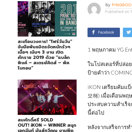
By
PINGBOO
Published on
Facebook
สะเทือนวงการ! “โฟร์วันวัน”
จับมือพันธมิตรจัดหนักรัวๆ
1 พฤษภาคม YG Ent
เนื้อๆ เน้นๆ 3 งาน เปิด
ศักราช 2019 ด้วย “แบล็ก
พิงค์ – สเตรย์คิดส์ – พัค
ในโปสเตอร์ที่ปล่
โบกอม”
ป้ายคำว่า COMI
iKON เตรียมคัมแบ็
모해) เมื่อเดือนพฤษภ
ประสบความสำเร็จกับ
นี้ต่อไป
สมศักดิ์ศรี SOLD
OUT! iKON – WINNER สนุก
หลังจากเสร็จการท
เอกฉันท์ มันส์ทวีคูณ งานพีค