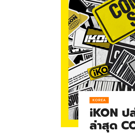
KOREA
iKON ปล
ล่าสุด 