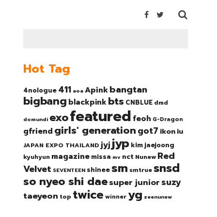
Hot Tag
bangtan
411
Apink
4nologue
aoa
bigbang
bts
blackpink
CNBLUE
dmd
featured
exo
feoh
domundi
G-Dragon
girls' generation
got7
gfriend
ikon
iu
jyp
jyj
kim jaejoong
JAPAN EXPO THAILAND
Red
magazine
nct
missa
kyuhyun
Nunew
mv
sm
snsd
Velvet
shinee
smtrue
SEVENTEEN
so nyeo shi dae
suzy
super junior
twice
yg
taeyeon
top
winner
zeenunew