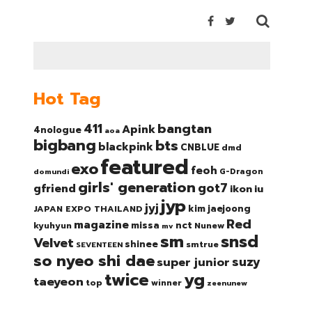
Hot Tag
bangtan
411
Apink
4nologue
aoa
bigbang
bts
blackpink
CNBLUE
dmd
featured
exo
feoh
domundi
G-Dragon
girls' generation
got7
gfriend
ikon
iu
jyp
jyj
kim jaejoong
JAPAN EXPO THAILAND
Red
magazine
nct
missa
kyuhyun
Nunew
mv
sm
snsd
Velvet
shinee
smtrue
SEVENTEEN
so nyeo shi dae
suzy
super junior
twice
yg
taeyeon
top
winner
zeenunew