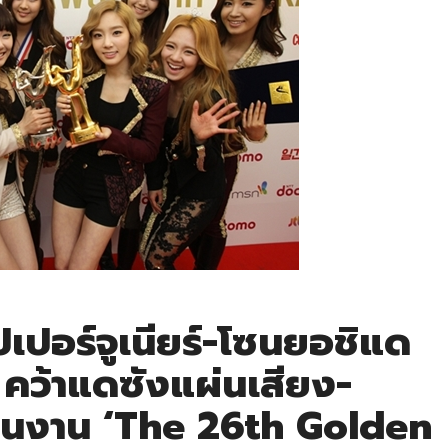
ุปเปอร์จูเนียร์-โซนยอชิแด
คว้าแดซังแผ่นเสียง-
 ในงาน ‘The 26th Golden