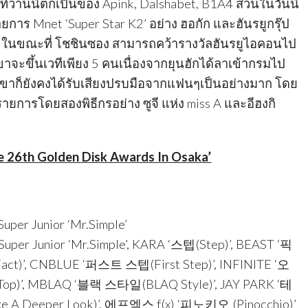
ที่วานนี้ตกเป็นของ Apink, Dalshabet, B1A4 ส่วนในวันนี้
การ Mnet ‘Super Star K2’ อย่าง ฮอกัก และฮันรยูกรุ๊ป
d ในขณะที่ โชชินซอง สามารถคว้ารางวัลฮันรยูไอคอนไป
กเขาจะขึ้นเวทีเพียง 5 คนเนื่องจากยุนฮักได้ลาเข้ากรมไป
กเขาก็ยังคงได้รับเสียงปรบมือจากแฟนๆเป็นอย่างมาก โดย
ายการโดยสองพิธีกรอย่าง ซูจี แห่ง miss A และอีฮงกิ
e 26th Golden Disk Awards In Osaka’
uper Junior ‘Mr.Simple’
uper Junior ‘Mr.Simple’, KARA ‘스텝(Step)’, BEAST ‘픽
t)’, CNBLUE ‘퍼스트 스텝(First Step)’, INFINITE ‘오
Top)’, MBLAQ ‘블랙 스타일(BLAQ Style)’, JAY PARK ‘테
A Deeper Look)’, 에프엑스 f(x) ‘피노키오 (Pinocchio)’