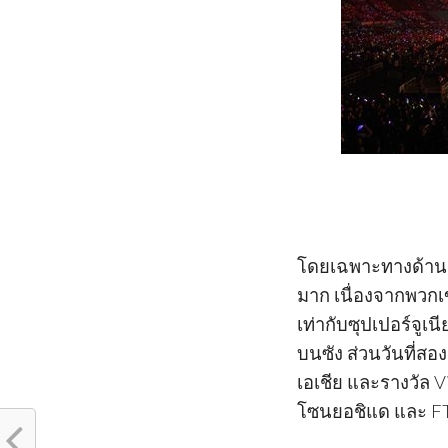
โดยเฉพาะทางด้าน C
มาก เนื่องจากพวกเ
เท่ากับซุปเปอร์จู
บนซัง ส่วนวันที่สอ
เอเชีย และรางวัล V
โซนยอชิแด และ FTI