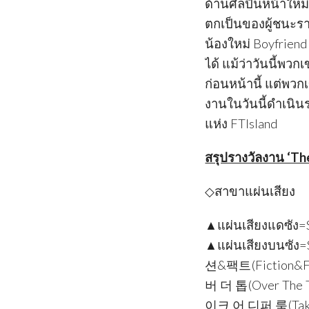
ด้านศิลปินหน้าใหม่
ตกเป็นของผู้ชนะราย
น้องใหม่ Boyfrien
ได้ แม้ว่าวันนี้พว
ก่อนหน้านี้ แต่พว
งานในวันนี้ดำเนินร
แห่ง FTIsland
สรุปรางวัลงาน ‘Th
◇สาขาแผ่นเสียง
▲แผ่นเสียงแดซัง=S
▲แผ่นเสียงบนซัง=S
션&팩트(Fiction&Fac
버 더 톱(Over The 
이크 어 디퍼 룩(Take 