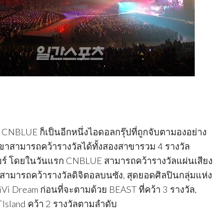
NBLUE ก็เป็นอีกหนึ่งไอดอลกรุ๊ปที่ถูกจับตามองอย่าง
ขาสามารถคว้ารางวัลได้ทั้งสองสาขารวม 4 รางวัล
เนียร์ โดยในวันแรก CNBLUE สามารถคว้ารางวัลแผ่นเสียง
งสามารถคว้ารางวัลดิจิตอลบนซัง, สุดยอดศิลปินกลุ่มแห่ง
iVi Dream ก่อนที่จะตามด้วย BEAST ที่คว้า 3 รางวัล,
sland คว้า 2 รางวัลตามลำดับ