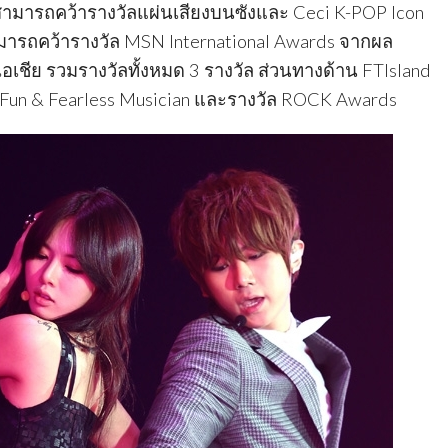
ามารถคว้ารางวัลแผ่นเสียงบนซังและ Ceci K-POP Icon
มารถคว้ารางวัล MSN International Awards จากผล
ีย รวมรางวัลทั้งหมด 3 รางวัล ส่วนทางด้าน FTIsland
Fun & Fearless Musician และรางวัล ROCK Awards