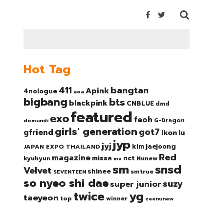
Hot Tag
bangtan
411
Apink
4nologue
aoa
bigbang
bts
blackpink
CNBLUE
dmd
featured
exo
feoh
domundi
G-Dragon
girls' generation
got7
gfriend
ikon
iu
jyp
jyj
kim jaejoong
JAPAN EXPO THAILAND
Red
magazine
nct
missa
kyuhyun
Nunew
mv
sm
snsd
Velvet
shinee
smtrue
SEVENTEEN
so nyeo shi dae
suzy
super junior
twice
yg
taeyeon
top
winner
zeenunew