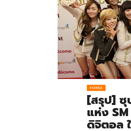
KOREA
[สรุป] ซ
แห่ง SM 
ดิจิตอล