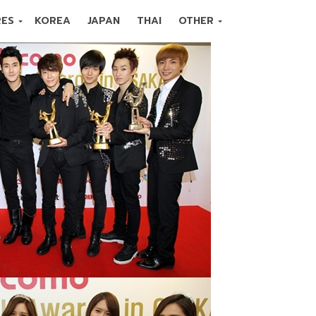
RES
KOREA
JAPAN
THAI
OTHER