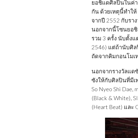
ยอชิแดศิลปินในค่า
กัน ด้วยเหตุนี้ทำให
จากปี 2552 กับราง
นอกจากนี้โซนยอชิแด
รวม 3 ครั้ง นับตั
2546) แต่ถ้านับศิล
ถัดจากคิมกอนโมเท่
นอกจากรางวัลแดซัง
ซังให้กับศิลปินที่
So Nyeo Shi Dae, m
(Black & White), SI
(Heart Beat) และ 