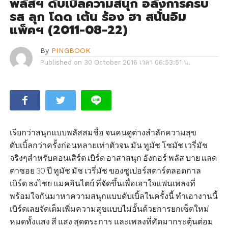
พลัสฯ ดับเบิ้ลความสนุก อลังการครบ
รส ลุก โดด เต้น ร้อง ฮา สนั่นอิม
แพ็คฯ (2011-08-22)
By
PINGBOOK
Published on
30 October 2016 เวลา 06:53:51 น.
เรียกว่าสนุกแบบพลัสสมชื่อ จนคนดูต่างสำลักความสุข
ดับเบิ้ลกว่าครั้งก่อนหลายเท่าตัวจน มัน ทูมัช โซมัช เวรี่มัช
จริงๆสำหรับคอนเสิร์ต เบิร์ด อาสาสนุก อังกอร์ พลัส บาย แลด
ตาซอย 30 ปี ทูมัช มัช เวรี่มัช ของซูเปอร์สตาร์ตลอดกาล
เบิร์ด ธงไชย แมคอินไตย์ ที่จัดขึ้นเพื่อเอาใจแฟนเพลงที่
พร้อมใจกันมาหาความสนุกแบบดับเบิ้ลในครั้งนี้ ทำเอางานนี้
เบิร์ดเลยจัดเต็มเพิ่มความสุขแบบไม่อั้นด้วยการยกเซ็ตใหม่
หมดทั้งแสง สี แสง สุดตระการ และเพลงที่คัดมากระตุ้นต่อม