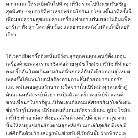
ความสนุกให้ระเบิดกันไปทั่วทุกที่นั่ง รวมไปถึงแขกรับเชิญ
สุดพิเศษ 6 ซุปตาร์ที่พาเหรดพร้อมใจกันยกโขยงขึ้นเวทีครั้งนี้
เพื่อมอบความสุขแบบครบเครื่อง ทำเอาแฟนเพลงในอิมแพ็ค
อารีน่า ทั้ง ลุก โดด เต้น ร้อง และฮาซะจนนั่งไม่ติดเก้าอี้เลยที
เดียว
ได้เวลาเสียงกรี๊ดดังสนั่นเบิร์ดปลุกทุกคนลุกแดนซ์ตั้งแต่อุ่น
เครื่องด้วยเพลง เรามาซิง ต่อด้วย ทูมัช โซมัช เวรี่มัช ที่ทำเอา
คนกรี๊ดลั่น โดดเต้นตามกันสนั่นฮอลล์กันทีเดียว ก่อนสู่โหมด
เพลงซึ้งให้แฟนโบกมือร้องตามกระหึ่มด้วย อยากบอกรัก
และ หมั่นคอยดูแลรักษาดวงใจ จากนั้นเบิร์ดนำทุกคนเข้าสู่
ดินแดนมหัศจรรย์ ด้วยการเปิดตัวคาแร็กเตอร์เบิร์ดแลนด์
ชวนเพื่อนๆในการ์ตูน เบิร์ดแลนด์แดนมหัศจรรย์ มาโชว์แดน
ซ์น่ารักๆในเพลง เบิร์ดแลนด์แดนมหัศจรรย์ และ ทูมัช โซมัช
เวรี่มัช ทำเอาเด็กๆทั้งฮอลล์สีหน้าเต็มไปด้วยความสุข จาก
นั้นให้คนดูแข่งกันร้องตามสุดพลังกับเมดเล่ย์สุดฮิต มีเธอ,มี
แต่คิดถึง,ด้วยรักและผูกพัน,ช่วยรับที,รักกันมั้ย,ฝากฟ้าทะเล