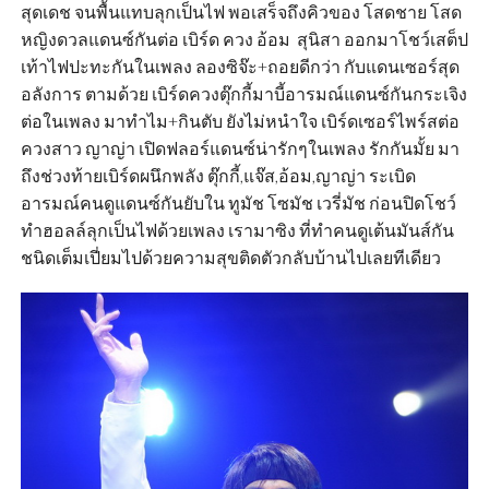
สุดเดช จนพื้นแทบลุกเป็นไฟ พอเสร็จถึงคิวของ โสดชาย โสด
หญิงดวลแดนซ์กันต่อ เบิร์ด ควง อ้อม  สุนิสา ออกมาโชว์เสต็ป
เท้าไฟปะทะกันในเพลง ลองซิจ๊ะ+ถอยดีกว่า กับแดนเซอร์สุด
อลังการ ตามด้วย เบิร์ดควงตุ๊กกี้มาบี้อารมณ์แดนซ์กันกระเจิง
ต่อในเพลง มาทำไม+กินตับ ยังไม่หนำใจ เบิร์ดเซอร์ไพร์สต่อ
ควงสาว ญาญ่า เปิดฟลอร์แดนซ์น่ารักๆในเพลง รักกันมั้ย มา
ถึงช่วงท้ายเบิร์ดผนึกพลัง ตุ๊กกี้,แจ๊ส,อ้อม,ญาญ่า ระเบิด
อารมณ์คนดูแดนซ์กันยับใน ทูมัช โซมัช เวรี่มัช ก่อนปิดโชว์
ทำฮอลล์ลุกเป็นไฟด้วยเพลง เรามาซิง ที่ทำคนดูเต้นมันส์กัน
ชนิดเต็มเปี่ยมไปด้วยความสุขติดตัวกลับบ้านไปเลยทีเดียว