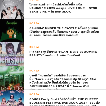
โอกาศสุดท้าย!! เวิลด์ทัวร์ครั้งที่สามใน
ประเทศไทย 2025 aespa LIVE TOUR – SYNK :
aeXIS LINE – in BANGKOK
KOREA
กระแสปัง! UNDER THE CASTLE ครั้งแรกในไทย
เปิดปราสาทชวนสัมผัสความหลอน 7 ตุลานี้! พร้อม
สินค้าลิมิเต็ดและเซอร์ไพรส์พิเศษ!!
KOREA
Plantnery จัดงาน “PLANTNERY BLOOMING
BEAUTY” เผยโฉม 2 ผลิตภัณฑ์ใหม่!
KOREA
บางที “ความรัก” อาจไม่ใช่เรื่องยากขนาด
นั้น “Love Lies” และ “Stand Up Story” สอง
หนังก้าวผ่านวัย ปั๊มหัวใจให้พองโต ใน “งาน
ภาพยนตร์ฮ่องกง 2024” ที่ “House สาม
ย่าน” #HKFilmGalaTH2024
KOREA
กดบัตร Early Bird ได้แล้ววันนี้!! THE CHERRY
BLOSSOM FESTIVAL BANGKOK 2024 รวมตัว