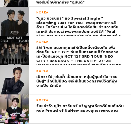
ฟอร์มยักษ์จากค่าย “ดูมันดิ”
KOREA
“นุนิว ชวรินทร์” ส่ง Special Single “
Bloomimg Just For You” เพลงภาษาเกาหลี
ล้วน โชว์ความปัง โกอินเตอร์อีกขั้น ร่วมงานทีม
เกาหลี ประกบเจ้าพ่อเพลงประกอบซีรีส์ “Paul
Kim” และ ยุน ชานยอง ร่วมเล่น MV ส่งเทรนด์ X
พุ่ง ติดอันดับ 1 โลก
KOREA
SM True ผนวกทุกคนให้เป็นหนึ่งเดียวกัน เพื่อ
ต้อนรับ ‘NCT 127’ กับอภิมหาคอนเสิร์ตของวง
เค-ป๊อปแห่งยุค NCT 127 3RD TOUR ‘NEO
CITY : BANGKOK – THE UNITY’ 27-28
มกราคม 2567 ณ ธรรมศาสตร์ สเตเดียม กระแส
ตอบรับยิ่งใหญ่สมการรอคอย บัตร SOLD OUT
KOREA
ทุกที่นั่งทันทีที่เปิดจำหน่าย !
เปิดวาร์ป “ต้นน้ำ เปี่ยมชล” หนุ่มผู้กุมหัวใจ “เจน
นิษฐ์” รักนี้ไม่มีปิด ยกให้เป็นช่วงกราฟชีวิตที่พุ่ง
งานปัง รักเริ่ด
KOREA
รับแล้วจ้า นุนิว ชวรินทร์ ปริญญาเกียรตินิยมอันดับ
หนึ่ง Proud of NuNew สมมงลูกชายแห่งชาติ