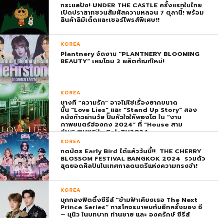
กระแสปัง! UNDER THE CASTLE ครั้งแรกในไทย
เปิดปราสาทชวนสัมผัสความหลอน 7 ตุลานี้! พร้อม
สินค้าลิมิเต็ดและเซอร์ไพรส์พิเศษ!!
KOREA
Plantnery จัดงาน “PLANTNERY BLOOMING
BEAUTY” เผยโฉม 2 ผลิตภัณฑ์ใหม่!
KOREA
บางที “ความรัก” อาจไม่ใช่เรื่องยากขนาด
นั้น “Love Lies” และ “Stand Up Story” สอง
หนังก้าวผ่านวัย ปั๊มหัวใจให้พองโต ใน “งาน
ภาพยนตร์ฮ่องกง 2024” ที่ “House สาม
ย่าน” #HKFilmGalaTH2024
KOREA
กดบัตร Early Bird ได้แล้ววันนี้!! THE CHERRY
BLOSSOM FESTIVAL BANGKOK 2024 รวมตัว
สุดยอดศิลปินในเทศกาลดนตรีแห่งความทรงจำ!
KOREA
บุกกองฟิตติ้งซีรีส์ “ข้ามฟ้าเคียงเธอ The Next
Prince Series” การโคจรมาพบกับอีกครั้งของ ซี
– นุนิว ในบทบาท ท่านชาย และ องครักษ์ ซีรีส์