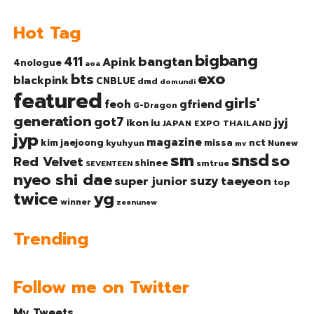
Hot Tag
bigbang
bangtan
411
Apink
4nologue
aoa
exo
bts
blackpink
CNBLUE
dmd
domundi
featured
girls'
gfriend
feoh
G-Dragon
generation
got7
jyj
ikon
iu
JAPAN EXPO THAILAND
jyp
magazine
nct
kim jaejoong
missa
kyuhyun
Nunew
mv
sm
snsd
so
Red Velvet
shinee
smtrue
SEVENTEEN
nyeo shi dae
suzy
taeyeon
super junior
top
twice
yg
winner
zeenunew
Trending
Follow me on Twitter
My Tweets