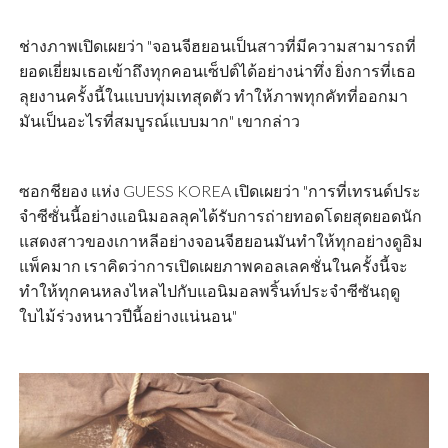
ช่างภาพเปิดเผยว่า "จอนจีฮยอนเป็นสาวที่มีความสามารถที่
ยอดเยี่ยมเธอเข้าถึงทุกคอนเซ็ปต์ได้อย่างน่าทึ่ง ยิ่งการที่เธอ
ลุยงานครั้งนี้ในแบบทุ่มเทสุดตัว ทำให้ภาพทุกคัทที่ออกมา
มันเป็นอะไรที่สมบูรณ์แบบมาก" เขากล่าว
ซอกชียอง แห่ง GUESS KOREA เปิดเผยว่า "การที่เทรนด์ประ
จำซีซั่นนี้อย่างแอนิมอลลุคได้รับการถ่ายทอดโดยสุดยอดนัก
แสดงสาวของเกาหลีอย่างจอนจีฮยอนมันทำให้ทุกอย่างดูอิม
แพ็คมาก เราคิดว่าการเปิดเผยภาพคอลเลคชั่นในครั้งนี้จะ
ทำให้ทุกคนหลงไหลไปกับแอนิมอลพริ้นท์ประจำซีซันฤดู
ใบไม้ร่วงหนาวปีนี้อย่างแน่นอน"