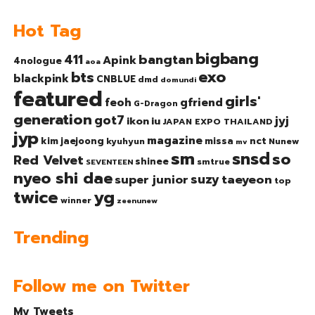
Hot Tag
bigbang
bangtan
411
Apink
4nologue
aoa
exo
bts
blackpink
CNBLUE
dmd
domundi
featured
girls'
gfriend
feoh
G-Dragon
generation
got7
jyj
ikon
iu
JAPAN EXPO THAILAND
jyp
magazine
nct
kim jaejoong
missa
kyuhyun
Nunew
mv
sm
snsd
so
Red Velvet
shinee
smtrue
SEVENTEEN
nyeo shi dae
suzy
taeyeon
super junior
top
twice
yg
winner
zeenunew
Trending
Follow me on Twitter
My Tweets