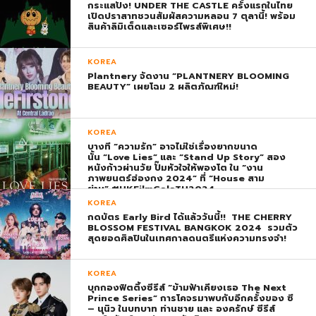
กระแสปัง! UNDER THE CASTLE ครั้งแรกในไทย
เปิดปราสาทชวนสัมผัสความหลอน 7 ตุลานี้! พร้อม
สินค้าลิมิเต็ดและเซอร์ไพรส์พิเศษ!!
KOREA
Plantnery จัดงาน “PLANTNERY BLOOMING
BEAUTY” เผยโฉม 2 ผลิตภัณฑ์ใหม่!
KOREA
บางที “ความรัก” อาจไม่ใช่เรื่องยากขนาด
นั้น “Love Lies” และ “Stand Up Story” สอง
หนังก้าวผ่านวัย ปั๊มหัวใจให้พองโต ใน “งาน
ภาพยนตร์ฮ่องกง 2024” ที่ “House สาม
ย่าน” #HKFilmGalaTH2024
KOREA
กดบัตร Early Bird ได้แล้ววันนี้!! THE CHERRY
BLOSSOM FESTIVAL BANGKOK 2024 รวมตัว
สุดยอดศิลปินในเทศกาลดนตรีแห่งความทรงจำ!
KOREA
บุกกองฟิตติ้งซีรีส์ “ข้ามฟ้าเคียงเธอ The Next
Prince Series” การโคจรมาพบกับอีกครั้งของ ซี
– นุนิว ในบทบาท ท่านชาย และ องครักษ์ ซีรีส์