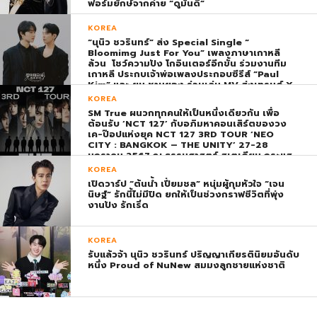
ฟอร์มยักษ์จากค่าย “ดูมันดิ”
KOREA
“นุนิว ชวรินทร์” ส่ง Special Single “
Bloomimg Just For You” เพลงภาษาเกาหลี
ล้วน โชว์ความปัง โกอินเตอร์อีกขั้น ร่วมงานทีม
เกาหลี ประกบเจ้าพ่อเพลงประกอบซีรีส์ “Paul
Kim” และ ยุน ชานยอง ร่วมเล่น MV ส่งเทรนด์ X
พุ่ง ติดอันดับ 1 โลก
KOREA
SM True ผนวกทุกคนให้เป็นหนึ่งเดียวกัน เพื่อ
ต้อนรับ ‘NCT 127’ กับอภิมหาคอนเสิร์ตของวง
เค-ป๊อปแห่งยุค NCT 127 3RD TOUR ‘NEO
CITY : BANGKOK – THE UNITY’ 27-28
มกราคม 2567 ณ ธรรมศาสตร์ สเตเดียม กระแส
ตอบรับยิ่งใหญ่สมการรอคอย บัตร SOLD OUT
KOREA
ทุกที่นั่งทันทีที่เปิดจำหน่าย !
เปิดวาร์ป “ต้นน้ำ เปี่ยมชล” หนุ่มผู้กุมหัวใจ “เจน
นิษฐ์” รักนี้ไม่มีปิด ยกให้เป็นช่วงกราฟชีวิตที่พุ่ง
งานปัง รักเริ่ด
KOREA
รับแล้วจ้า นุนิว ชวรินทร์ ปริญญาเกียรตินิยมอันดับ
หนึ่ง Proud of NuNew สมมงลูกชายแห่งชาติ