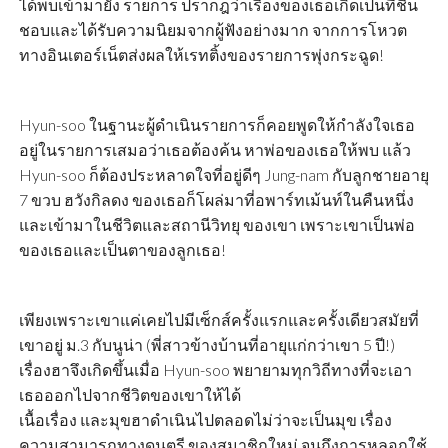
ได้พบเข้ามายัง รายการ ปรากฎว่าเรื่องของเธอเกิดเป็นที่ชื่น
ชอบและได้รับความนิยมจากผู้ฟังอย่างมาก จากการโหวต
ทางอินเตอร์เน็ตส่งผลให้เรทติ้งของรายการพุ่งกระฉูด!
Hyun-soo ในฐานะผู้ดำเนินรายการก็คอยพูดให้กำลังใจเธอ
อยู่ในรายการเสมอว่าเธอต้องค้น หาพ่อของเธอให้พบ แล้ว
Hyun-soo ก็ต้องประหลาดใจที่อยู่ดีๆ Jung-nam กับลูกชายอายุ
7 ขวบ ฮวังกิลดง ของเธอก็โผล่มาที่อพาร์ทเม้นท์ในคืนหนึ่ง
และเข้ามาในชีวิตและสถานีวิทยุ ของเขา เพราะเขาเป็นพ่อ
ของเธอและเป็นตาของลูกเธอ!
เพียงเพราะเขาแค่เคยไปมีเซ็กส์ครั้งแรกและครั้งเดียวสมัยที่
เขาอยู่ ม.3 กับนูน่า (พี่สาวข้างบ้านที่อายุแก่กว่าเขา 5 ปี!)
เรื่องฮาจึงเกิดขึ้นเมื่อ Hyun-soo พยายามทุกวิถีทางที่จะเอา
เธอออกไปจากชีวิตของเขาให้ได้
เนื้อเรื่อง และมุขฮาดำเนินไปตลอดไม่ว่าจะเป็นมุข เรื่อง
ความสามารถทางดนตรี ของสมาชิกใหม่ จนถึงการหลอกใช้