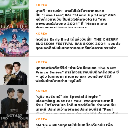
KOREA
บางที “ความรัก” อาจไม่ใช่เรื่องยากขนาด
นั้น “Love Lies” และ “Stand Up Story” สอง
หนังก้าวผ่านวัย ปั๊มหัวใจให้พองโต ใน “งาน
ภาพยนตร์ฮ่องกง 2024” ที่ “House สาม
ย่าน” #HKFilmGalaTH2024
KOREA
กดบัตร Early Bird ได้แล้ววันนี้!! THE CHERRY
BLOSSOM FESTIVAL BANGKOK 2024 รวมตัว
สุดยอดศิลปินในเทศกาลดนตรีแห่งความทรงจำ!
KOREA
บุกกองฟิตติ้งซีรีส์ “ข้ามฟ้าเคียงเธอ The Next
Prince Series” การโคจรมาพบกับอีกครั้งของ ซี
– นุนิว ในบทบาท ท่านชาย และ องครักษ์ ซีรีส์
ฟอร์มยักษ์จากค่าย “ดูมันดิ”
KOREA
“นุนิว ชวรินทร์” ส่ง Special Single “
Bloomimg Just For You” เพลงภาษาเกาหลี
ล้วน โชว์ความปัง โกอินเตอร์อีกขั้น ร่วมงานทีม
เกาหลี ประกบเจ้าพ่อเพลงประกอบซีรีส์ “Paul
Kim” และ ยุน ชานยอง ร่วมเล่น MV ส่งเทรนด์ X
พุ่ง ติดอันดับ 1 โลก
KOREA
SM True ผนวกทุกคนให้เป็นหนึ่งเดียวกัน เพื่อ