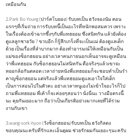
เหมือนกัน
2.Park Bo Young (ปาร์คโบยอง) รับบทเป็น ฮวังจองนัม ตอน
แรกๆที่เริ่มถ่าย การรับบทนี้เป็นอะไรที่หนักพอสมควร เพราะ
ในเรื่องต้องเข้าฉากซึ้งๆกับพี่แทฮยอม ซึ่งสนิทกัน แล้วยังต้อง
ดูแลลูกชายวัย 7 ขวบอีก ก็รู้สึกเกร็งที่จะเป็นแม่ ต้องดูแลเด็ก
ด้วย เป็นเรื่องที่ลำบากมาก ต้องทำอารมณ์ให้เหมือนกับเป็น
แม่ของซ็อกฮยอน อย่างเวลาคนภายนอกเห็นอาจจะดูเหมือน
ว่าพี่แทฮยอม กับซ็อกฮยอนไม่สนิทกัน คือจริงๆแล้วเขาจะ
หยอกล้อกันตลอด เวลาถ่ายหนังพี่แทฮยอมก็จะชอบทำเป็นรำ
คาญซ็อกฮยอน แต่จริงแล้วพี่แทฮยอมดูแลเอาใจใส่เด็ก
เป็นการสอนไปในตัวคะ อย่างเวลาหนูเองไม่เข้าใจอะไรก็ไป
ถามพี่แทฮยอม พี่เค้าก็จะค่อยๆสอนว่า นั่งนี่นะ วางมือตรงนี้
นะ คุยกันเยอะมาก ถือว่าเป็นเกียรติอย่างมากเลยที่ได้ร่วม
งานกับเขา
3.wang-sork-hyon (วังซ็อกฮยอน)รับบทเป็น ฮวังกิลดง
ขอบคุณนะครับที่รักและเอ็นดูผม ช่วยรักผมกันเยอะๆนะครับ