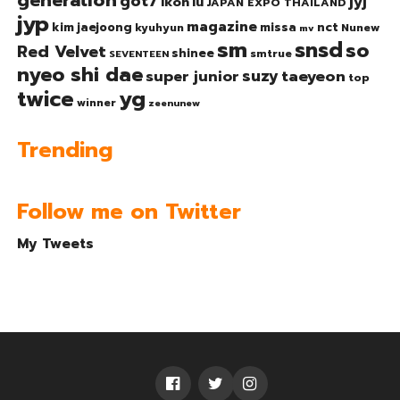
generation
got7
jyj
ikon
iu
JAPAN EXPO THAILAND
jyp
magazine
nct
kim jaejoong
missa
kyuhyun
Nunew
mv
sm
snsd
so
Red Velvet
shinee
smtrue
SEVENTEEN
nyeo shi dae
suzy
taeyeon
super junior
top
twice
yg
winner
zeenunew
Trending
Follow me on Twitter
My Tweets