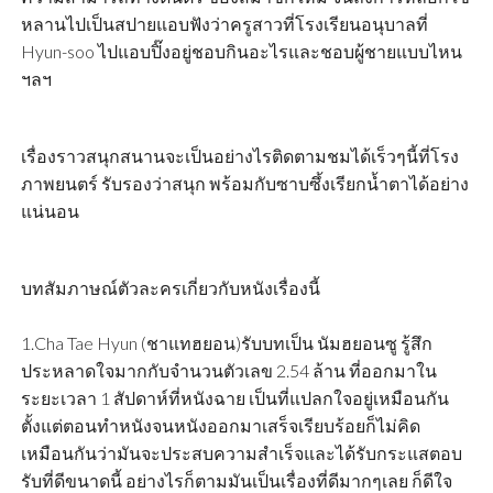
หลานไปเป็นสปายแอบฟังว่าครูสาวที่โรงเรียนอนุบาลที่
Hyun-soo ไปแอบปิ๊งอยู่ชอบกินอะไรและชอบผู้ชายแบบไหน
ฯลฯ
เรื่องราวสนุกสนานจะเป็นอย่างไรติดตามชมได้เร็วๆนี้ที่โรง
ภาพยนตร์ รับรองว่าสนุก พร้อมกับซาบซึ้งเรียกน้ำตาได้อย่าง
แน่นอน
บทสัมภาษณ์ตัวละครเกี่ยวกับหนังเรื่องนี้
1.Cha Tae Hyun (ชาแทฮยอน)รับบทเป็น นัมฮยอนซู รู้สึก
ประหลาดใจมากกับจำนวนตัวเลข 2.54 ล้าน ที่ออกมาใน
ระยะเวลา 1 สัปดาห์ที่หนังฉาย เป็นที่แปลกใจอยู่เหมือนกัน
ตั้งแต่ตอนทำหนังจนหนังออกมาเสร็จเรียบร้อยก็ไม่คิด
เหมือนกันว่ามันจะประสบความสำเร็จและได้รับกระแสตอบ
รับที่ดีขนาดนี้ อย่างไรก็ตามมันเป็นเรื่องที่ดีมากๆเลย ก็ดีใจ