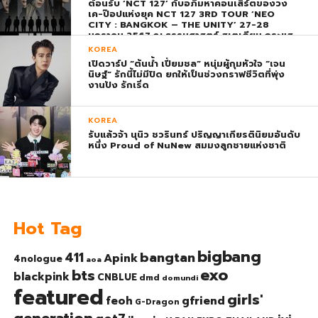
ต้อนรับ ‘NCT 127’ กับอภิมหาคอนเสิร์ตของวง
เค-ป๊อปแห่งยุค NCT 127 3RD TOUR ‘NEO
CITY : BANGKOK – THE UNITY’ 27-28
มกราคม 2567 ณ ธรรมศาสตร์ สเตเดียม กระแส
ตอบรับยิ่งใหญ่สมการรอคอย บัตร SOLD OUT
KOREA
ทุกที่นั่งทันทีที่เปิดจำหน่าย !
เปิดวาร์ป “ต้นน้ำ เปี่ยมชล” หนุ่มผู้กุมหัวใจ “เจน
นิษฐ์” รักนี้ไม่มีปิด ยกให้เป็นช่วงกราฟชีวิตที่พุ่ง
งานปัง รักเริ่ด
KOREA
รับแล้วจ้า นุนิว ชวรินทร์ ปริญญาเกียรตินิยมอันดับ
หนึ่ง Proud of NuNew สมมงลูกชายแห่งชาติ
Hot Tag
bigbang
bangtan
411
Apink
4nologue
aoa
exo
bts
blackpink
CNBLUE
dmd
domundi
featured
girls'
gfriend
feoh
G-Dragon