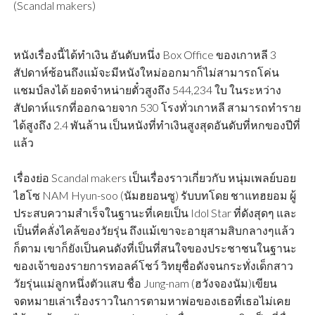
(Scandal makers)
หนังเรื่องนี้ได้ทำเงิน อันดับหนึ่ง Box Office ของเกาหลี 3
สัปดาห์ซ้อนถึงแม้จะมีหนังใหม่ออกมาก็ไม่สามารถโค่น
แชมป์ลงได้ ยอดจำหน่ายตั๋วสูงถึง 544,234 ใบ ในระหว่าง
สัปดาห์แรกที่ออกฉายจาก 530 โรงทั่วเกาหลี สามารถทำราย
ได้สูงถึง 2.4 พันล้าน เป็นหนังที่ทำเงินสูงสุดอันดับที่หกของปีที่
แล้ว
เรื่องย่อ Scandal makers เป็นเรื่องราวเกี่ยวกับ หนุ่มเพลย์บอย
ไฮโซ NAM Hyun-soo (นัมฮยอนซู) รับบทโดย ชาแทฮยอม ผู้
ประสบความสำเร็จในฐานะที่เคยเป็น Idol Star ที่ดังสุดๆ และ
เป็นที่คลั่งไคล้ของวัยรุ่น ถึงแม้เขาจะอายุสามสิบกลางๆแล้ว
ก็ตาม เขาก็ยังเป็นคนดังที่เป็นที่สนใจของประชาชนในฐานะ
ของเจ้าของรายการทอลค์โชว์ วิทยุชื่อดังจนกระทั่งเด็กสาว
วัยรุ่นแม่ลูกหนึ่งตัวแสบ ชื่อ Jung-nam (ฮวังจองนัม)เขียน
จดหมายเล่าเรื่องราวในการตามหาพ่อของเธอที่เธอไม่เคย