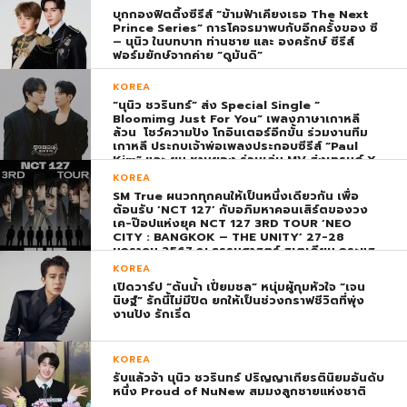
บุกกองฟิตติ้งซีรีส์ “ข้ามฟ้าเคียงเธอ The Next
Prince Series” การโคจรมาพบกับอีกครั้งของ ซี
– นุนิว ในบทบาท ท่านชาย และ องครักษ์ ซีรีส์
ฟอร์มยักษ์จากค่าย “ดูมันดิ”
KOREA
“นุนิว ชวรินทร์” ส่ง Special Single “
Bloomimg Just For You” เพลงภาษาเกาหลี
ล้วน โชว์ความปัง โกอินเตอร์อีกขั้น ร่วมงานทีม
เกาหลี ประกบเจ้าพ่อเพลงประกอบซีรีส์ “Paul
Kim” และ ยุน ชานยอง ร่วมเล่น MV ส่งเทรนด์ X
พุ่ง ติดอันดับ 1 โลก
KOREA
SM True ผนวกทุกคนให้เป็นหนึ่งเดียวกัน เพื่อ
ต้อนรับ ‘NCT 127’ กับอภิมหาคอนเสิร์ตของวง
เค-ป๊อปแห่งยุค NCT 127 3RD TOUR ‘NEO
CITY : BANGKOK – THE UNITY’ 27-28
มกราคม 2567 ณ ธรรมศาสตร์ สเตเดียม กระแส
ตอบรับยิ่งใหญ่สมการรอคอย บัตร SOLD OUT
KOREA
ทุกที่นั่งทันทีที่เปิดจำหน่าย !
เปิดวาร์ป “ต้นน้ำ เปี่ยมชล” หนุ่มผู้กุมหัวใจ “เจน
นิษฐ์” รักนี้ไม่มีปิด ยกให้เป็นช่วงกราฟชีวิตที่พุ่ง
งานปัง รักเริ่ด
KOREA
รับแล้วจ้า นุนิว ชวรินทร์ ปริญญาเกียรตินิยมอันดับ
หนึ่ง Proud of NuNew สมมงลูกชายแห่งชาติ