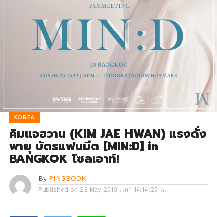
KOREA
คิมแจฮวาน (KIM JAE HWAN) แรงดั่ง
พายุ บัตรแฟนมีต [MIN:D] in
BANGKOK โซลเอาท์!
By
PINGBOOK
Published on
23 May 2019 เวลา 14:14:25 น.