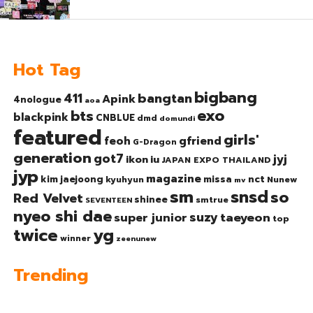
Hot Tag
bigbang
bangtan
411
Apink
4nologue
aoa
exo
bts
blackpink
CNBLUE
dmd
domundi
featured
girls'
gfriend
feoh
G-Dragon
generation
got7
jyj
ikon
iu
JAPAN EXPO THAILAND
jyp
magazine
nct
kim jaejoong
missa
kyuhyun
Nunew
mv
sm
snsd
so
Red Velvet
shinee
smtrue
SEVENTEEN
nyeo shi dae
suzy
taeyeon
super junior
top
twice
yg
winner
zeenunew
Trending