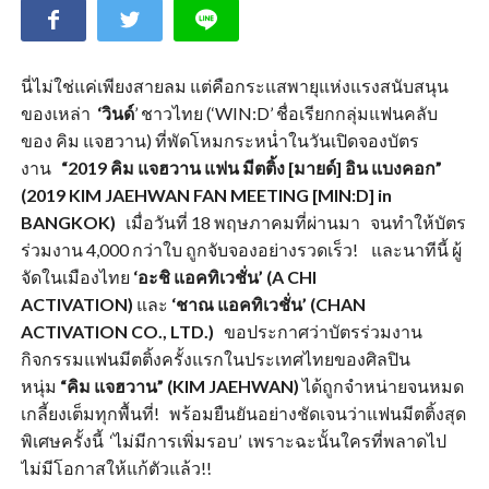
นี่ไม่ใช่แค่เพียงสายลม แต่คือกระแสพายุแห่งแรงสนับสนุน
ของเหล่า
‘วินด์
’ ชาวไทย (‘WIN:D’ ชื่อเรียกกลุ่มแฟนคลับ
ของ คิม แจฮวาน) ที่พัดโหมกระหน่ำในวันเปิดจองบัตร
งาน
“2019 คิม แจฮวาน แฟน มีตติ้ง [มายด์] อิน แบงคอก”
(2019 KIM JAEHWAN FAN MEETING [MIN:D] in
BANGKOK)
เมื่อวันที่ 18 พฤษภาคมที่ผ่านมา จนทำให้บัตร
ร่วมงาน 4,000 กว่าใบ ถูกจับจองอย่างรวดเร็ว! และนาทีนี้ ผู้
จัดในเมืองไทย
‘อะชิ แอคทิเวชั่น’ (
A CHI
ACTIVATION)
และ
‘ชาณ แอคทิเวชั่น’ (
CHAN
ACTIVATION CO., LTD.)
ขอประกาศว่าบัตรร่วมงาน
กิจกรรมแฟนมีตติ้งครั้งแรกในประเทศไทยของศิลปิน
หนุ่ม
“คิม แจฮวาน” (
KIM JAEHWAN)
ได้ถูกจำหน่ายจนหมด
เกลี้ยงเต็มทุกพื้นที่! พร้อมยืนยันอย่างชัดเจนว่าแฟนมีตติ้งสุด
พิเศษครั้งนี้ ‘ไม่มีการเพิ่มรอบ’ เพราะฉะนั้นใครที่พลาดไป
ไม่มีโอกาสให้แก้ตัวแล้ว!!