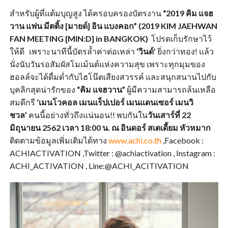
สำหรับผู้ที่แต้มบุญสูง ได้ครอบครองบัตรงาน
“2019 คิม แจฮ
วาน แฟน มีตติ้ง [มายด์] อิน แบงคอก” (2019
KIM JAEHWAN
FAN MEETING [MIN:D] in BANGKOK)
โปรดเก็บรักษาไว้
ให้ดี เพราะนาทีนี้บัตรล้ำค่าต่อเหล่า
‘วินด์’
ยิ่งกว่าทอง! แล้ว
นั่งนับวันรอสัมผัสโมเม้นต์แห่งความสุข เพราะทุกมุมของ
ฮอลล์จะได้ดื่มด่ำกับไฮโน๊ตเสียงสวรรค์ และสนุกสนานไปกับ
บุคลิกสุดน่ารักของ
“คิม แจฮวาน”
ผู้มีความสามารถล้นเหลือ
สมดีกรี
‘เมนโวคอล เมนแร็ปเปอร์ เมนแดนเซอร์ เมนวิ
ชวล’
คนนี้อย่างทั่วถึงแน่นอน!! พบกันใน
วันเสาร์ที่ 22
มิถุนายน 2562 เวลา 18:00 น. ณ อินดอร์ สเตเดี้ยม หัวหมาก
ติดตามข้อมูลเพิ่มเติมได้ทาง
www.achi.co.th
,Facebook :
ACHIACTIVATION ,Twitter : @achiactivation , Instagram :
ACHI_ACTIVATION , Line:@ACHI_ACITIVATION