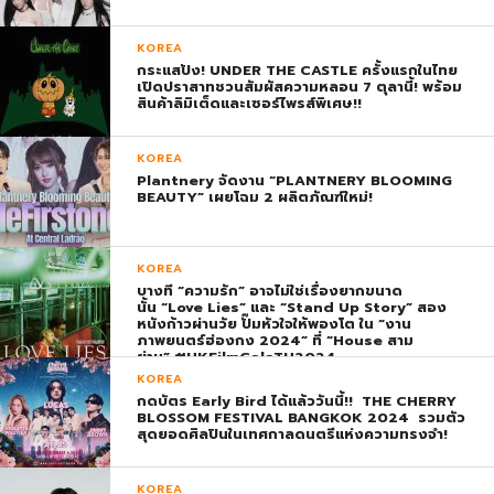
KOREA
กระแสปัง! UNDER THE CASTLE ครั้งแรกในไทย
เปิดปราสาทชวนสัมผัสความหลอน 7 ตุลานี้! พร้อม
สินค้าลิมิเต็ดและเซอร์ไพรส์พิเศษ!!
KOREA
Plantnery จัดงาน “PLANTNERY BLOOMING
BEAUTY” เผยโฉม 2 ผลิตภัณฑ์ใหม่!
KOREA
บางที “ความรัก” อาจไม่ใช่เรื่องยากขนาด
นั้น “Love Lies” และ “Stand Up Story” สอง
หนังก้าวผ่านวัย ปั๊มหัวใจให้พองโต ใน “งาน
ภาพยนตร์ฮ่องกง 2024” ที่ “House สาม
ย่าน” #HKFilmGalaTH2024
KOREA
กดบัตร Early Bird ได้แล้ววันนี้!! THE CHERRY
BLOSSOM FESTIVAL BANGKOK 2024 รวมตัว
สุดยอดศิลปินในเทศกาลดนตรีแห่งความทรงจำ!
KOREA