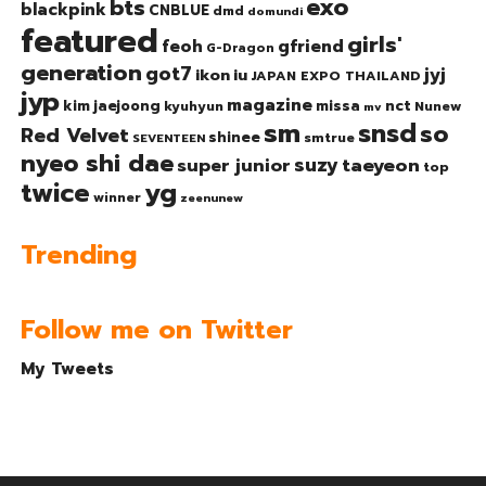
exo
bts
blackpink
CNBLUE
dmd
domundi
featured
girls'
gfriend
feoh
G-Dragon
generation
got7
jyj
ikon
iu
JAPAN EXPO THAILAND
jyp
magazine
nct
kim jaejoong
missa
kyuhyun
Nunew
mv
sm
snsd
so
Red Velvet
shinee
smtrue
SEVENTEEN
nyeo shi dae
suzy
taeyeon
super junior
top
twice
yg
winner
zeenunew
Trending
Follow me on Twitter
My Tweets