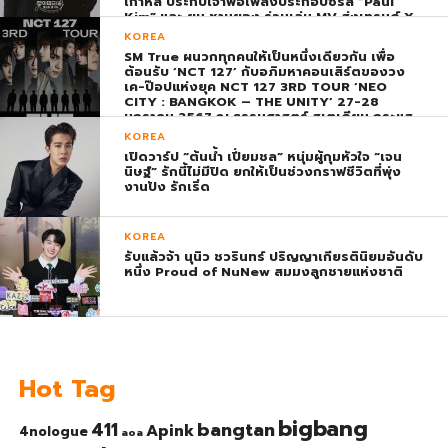
เกาหลี ประกบเจ้าพ่อเพลงประกอบซีรีส์ “Paul
Kim” และ ยุน ชานยอง ร่วมเล่น MV ส่งเทรนด์ X
พุ่ง ติดอันดับ 1 โลก
KOREA
SM True ผนวกทุกคนให้เป็นหนึ่งเดียวกัน เพื่อ
ต้อนรับ ‘NCT 127’ กับอภิมหาคอนเสิร์ตของวง
เค-ป๊อปแห่งยุค NCT 127 3RD TOUR ‘NEO
CITY : BANGKOK – THE UNITY’ 27-28
มกราคม 2567 ณ ธรรมศาสตร์ สเตเดียม กระแส
ตอบรับยิ่งใหญ่สมการรอคอย บัตร SOLD OUT
KOREA
ทุกที่นั่งทันทีที่เปิดจำหน่าย !
เปิดวาร์ป “ต้นน้ำ เปี่ยมชล” หนุ่มผู้กุมหัวใจ “เจน
นิษฐ์” รักนี้ไม่มีปิด ยกให้เป็นช่วงกราฟชีวิตที่พุ่ง
งานปัง รักเริ่ด
KOREA
รับแล้วจ้า นุนิว ชวรินทร์ ปริญญาเกียรตินิยมอันดับ
หนึ่ง Proud of NuNew สมมงลูกชายแห่งชาติ
Hot Tag
bigbang
bangtan
411
Apink
4nologue
aoa