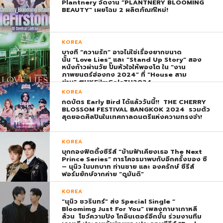
Plantnery จัดงาน “PLANTNERY BLOOMING
BEAUTY” เผยโฉม 2 ผลิตภัณฑ์ใหม่!
KOREA
บางที “ความรัก” อาจไม่ใช่เรื่องยากขนาด
นั้น “Love Lies” และ “Stand Up Story” สอง
หนังก้าวผ่านวัย ปั๊มหัวใจให้พองโต ใน “งาน
ภาพยนตร์ฮ่องกง 2024” ที่ “House สาม
ย่าน” #HKFilmGalaTH2024
KOREA
กดบัตร Early Bird ได้แล้ววันนี้!! THE CHERRY
BLOSSOM FESTIVAL BANGKOK 2024 รวมตัว
สุดยอดศิลปินในเทศกาลดนตรีแห่งความทรงจำ!
KOREA
บุกกองฟิตติ้งซีรีส์ “ข้ามฟ้าเคียงเธอ The Next
Prince Series” การโคจรมาพบกับอีกครั้งของ ซี
– นุนิว ในบทบาท ท่านชาย และ องครักษ์ ซีรีส์
ฟอร์มยักษ์จากค่าย “ดูมันดิ”
KOREA
“นุนิว ชวรินทร์” ส่ง Special Single “
Bloomimg Just For You” เพลงภาษาเกาหลี
ล้วน โชว์ความปัง โกอินเตอร์อีกขั้น ร่วมงานทีม