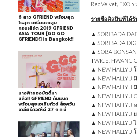
RedVelvet, EXO รวม
6 สาว GFRIEND พร้อมสุด
รายชื่อศิลปินที่ได้ร
ไรสุด เตรียมตะลุย
คอนเสิร์ต 2019 GFRIEND
ASIA TOUR [GO GO
▲ SORIBADA DAE
GFRIEND!] in Bangkok!!
▲ SORIBADA DIG
▲ SOBA BONSANG 
TWICE, HWANG CHI
▲ NEW HALLYU โปร
▲ NEW HALLYU มิวส
▲ NEW HALLYU มิ
นางฟ้าของบัดดี้มา
▲ NEW HALLYU OS
แล้ว!! GFRIEND คัมแบค
พร้อมลุยเอเชียทัวร์ ล็อควัน
▲ NEW HALLYU ห
เคลียร์คิวให้ดี 27 ก.ค.นี้
▲ NEW HALLYU ย
▲ NEW HALLYU ไอ
▲ NEW HALLYU โทร