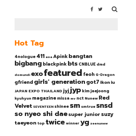
Hot Tag
bangtan
411
Apink
4nologue
aoa
bigbang
bts
blackpink
CNBLUE
dmd
featured
exo
feoh
domundi
G-Dragon
girls' generation
got7
gfriend
ikon
iu
jyp
jyj
kim jaejoong
JAPAN EXPO THAILAND
Red
magazine
nct
missa
kyuhyun
Nunew
mv
sm
snsd
Velvet
shinee
smtrue
SEVENTEEN
so nyeo shi dae
suzy
super junior
twice
yg
taeyeon
top
winner
zeenunew