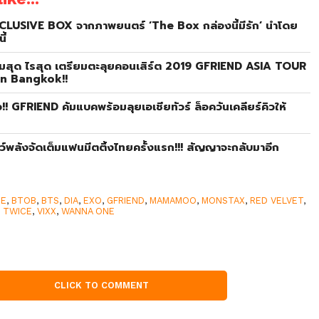
CLUSIVE BOX จากภาพยนตร์ ‘The Box กล่องนี้มีรัก’ นำโดย
ี้
มสุด ไรสุด เตรียมตะลุยคอนเสิร์ต 2019 GFRIEND ASIA TOUR
in Bangkok!!
!! GFRIEND คัมแบคพร้อมลุยเอเชียทัวร์ ล็อควันเคลียร์คิวให้
ลังจัดเต็มแฟนมีตติ้งไทยครั้งแรก!!! สัญญาจะกลับมาอีก
EE
,
BTOB
,
BTS
,
DIA
,
EXO
,
GFRIEND
,
MAMAMOO
,
MONSTAX
,
RED VELVET
,
,
TWICE
,
VIXX
,
WANNA ONE
CLICK TO COMMENT