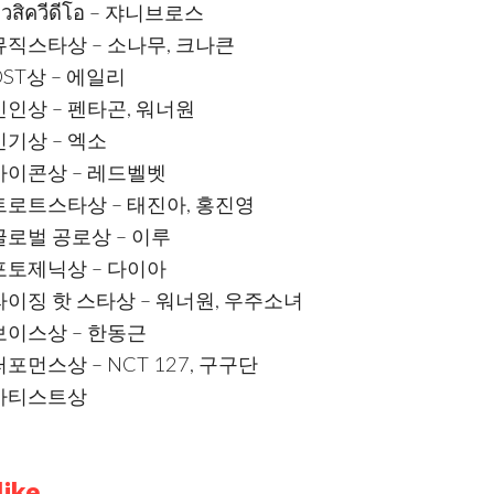
ิวสิควีดีโอ – 쟈니브로스
U 뮤직스타상 – 소나무, 크나큰
OST상 – 에일리
 신인상 – 펜타곤, 워너원
 인기상 – 엑소
U 아이콘상 – 레드벨벳
U 트로트스타상 – 태진아, 홍진영
 글로벌 공로상 – 이루
U 포토제닉상 – 다이아
 라이징 핫 스타상 – 워너원, 우주소녀
 보이스상 – 한동근
 퍼포먼스상 – NCT 127, 구구단
U 아티스트상
ike...