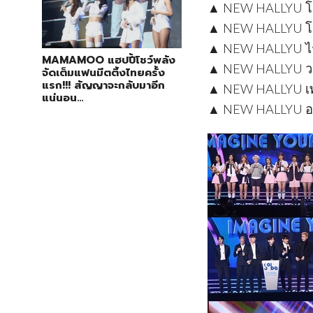
▲ NEW HALLYU โก
▲ NEW HALLYU โฟ
▲ NEW HALLYU ไร
MAMAMOO แฮปปี้โชว์พลัง
▲ NEW HALLYU วอ
จัดเต็มแฟนมีตติ้งไทยครั้ง
แรก!!! สัญญาจะกลับมาอีก
▲ NEW HALLYU เ
แน่นอน…
▲ NEW HALLYU อา