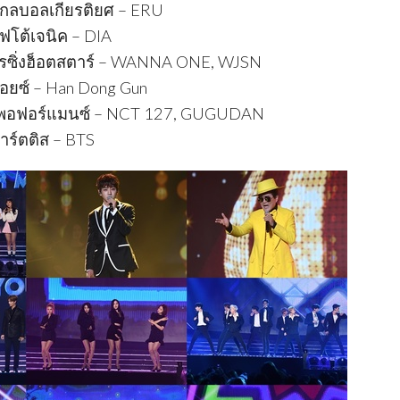
ลบอลเกียรติยศ – ERU
โต้เจนิค – DIA
ซิ่งฮ็อตสตาร์ – WANNA ONE, WJSN
ยซ์ – Han Dong Gun
พอฟอร์แมนซ์ – NCT 127, GUGUDAN
ร์ตติส – BTS