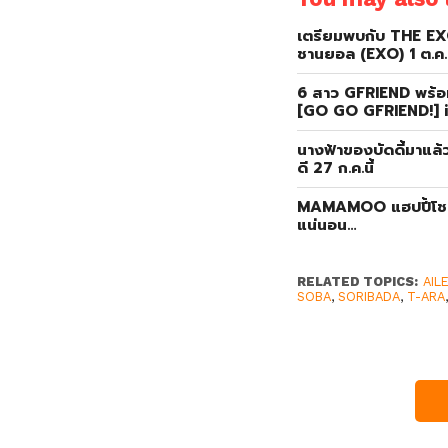
เตรียมพบกับ THE EX
ชานยอล (EXO) 1 ต.ค.น
6 สาว GFRIEND พร้อ
[GO GO GFRIEND!] 
นางฟ้าของบัดดี้มาแล้ว
ดี 27 ก.ค.นี้
MAMAMOO แฮปปี้โชว์พ
แน่นอน…
RELATED TOPICS:
AIL
SOBA
,
SORIBADA
,
T-ARA