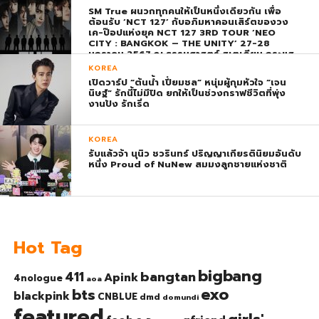
SM True ผนวกทุกคนให้เป็นหนึ่งเดียวกัน เพื่อ
ต้อนรับ ‘NCT 127’ กับอภิมหาคอนเสิร์ตของวง
เค-ป๊อปแห่งยุค NCT 127 3RD TOUR ‘NEO
CITY : BANGKOK – THE UNITY’ 27-28
มกราคม 2567 ณ ธรรมศาสตร์ สเตเดียม กระแส
ตอบรับยิ่งใหญ่สมการรอคอย บัตร SOLD OUT
KOREA
ทุกที่นั่งทันทีที่เปิดจำหน่าย !
เปิดวาร์ป “ต้นน้ำ เปี่ยมชล” หนุ่มผู้กุมหัวใจ “เจน
นิษฐ์” รักนี้ไม่มีปิด ยกให้เป็นช่วงกราฟชีวิตที่พุ่ง
งานปัง รักเริ่ด
KOREA
รับแล้วจ้า นุนิว ชวรินทร์ ปริญญาเกียรตินิยมอันดับ
หนึ่ง Proud of NuNew สมมงลูกชายแห่งชาติ
Hot Tag
bigbang
bangtan
411
Apink
4nologue
aoa
exo
bts
blackpink
CNBLUE
dmd
domundi
featured