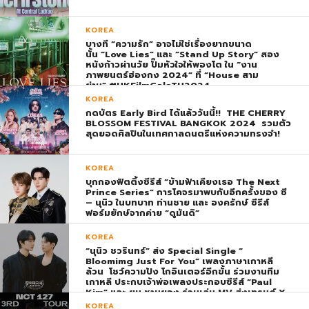
KOREA
บางที “ความรัก” อาจไม่ใช่เรื่องยากขนาด
นั้น “Love Lies” และ “Stand Up Story” สอง
หนังก้าวผ่านวัย ปั๊มหัวใจให้พองโต ใน “งาน
ภาพยนตร์ฮ่องกง 2024” ที่ “House สาม
ย่าน” #HKFilmGalaTH2024
KOREA
กดบัตร Early Bird ได้แล้ววันนี้!! THE CHERRY
BLOSSOM FESTIVAL BANGKOK 2024 รวมตัว
สุดยอดศิลปินในเทศกาลดนตรีแห่งความทรงจำ!
KOREA
บุกกองฟิตติ้งซีรีส์ “ข้ามฟ้าเคียงเธอ The Next
Prince Series” การโคจรมาพบกับอีกครั้งของ ซี
– นุนิว ในบทบาท ท่านชาย และ องครักษ์ ซีรีส์
ฟอร์มยักษ์จากค่าย “ดูมันดิ”
KOREA
“นุนิว ชวรินทร์” ส่ง Special Single “
Bloomimg Just For You” เพลงภาษาเกาหลี
ล้วน โชว์ความปัง โกอินเตอร์อีกขั้น ร่วมงานทีม
เกาหลี ประกบเจ้าพ่อเพลงประกอบซีรีส์ “Paul
Kim” และ ยุน ชานยอง ร่วมเล่น MV ส่งเทรนด์ X
พุ่ง ติดอันดับ 1 โลก
KOREA