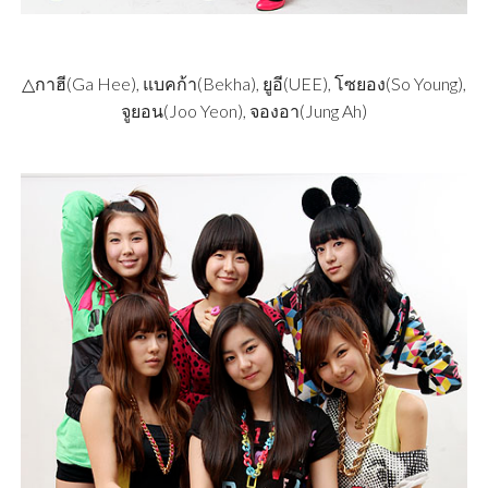
△กาฮี(Ga Hee), แบคก้า(Bekha), ยูอี(UEE), โซยอง(So Young),
จูยอน(Joo Yeon), จองอา(Jung Ah)