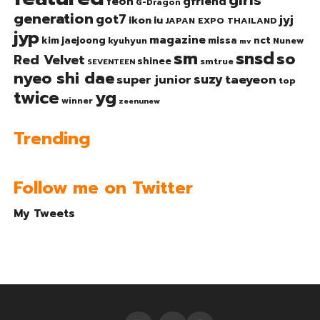
girls'
gfriend
feoh
G-Dragon
generation
got7
jyj
ikon
iu
JAPAN EXPO THAILAND
jyp
magazine
nct
kim jaejoong
missa
kyuhyun
Nunew
mv
sm
snsd
so
Red Velvet
shinee
smtrue
SEVENTEEN
nyeo shi dae
suzy
taeyeon
super junior
top
twice
yg
winner
zeenunew
Trending
Follow me on Twitter
My Tweets