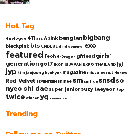
Hot Tag
bigbang
bangtan
411
Apink
4nologue
aoa
exo
bts
blackpink
CNBLUE
dmd
domundi
featured
girls'
gfriend
feoh
G-Dragon
generation
got7
jyj
ikon
iu
JAPAN EXPO THAILAND
jyp
magazine
nct
kim jaejoong
missa
kyuhyun
Nunew
mv
sm
snsd
so
Red Velvet
shinee
smtrue
SEVENTEEN
nyeo shi dae
suzy
taeyeon
super junior
top
twice
yg
winner
zeenunew
Trending