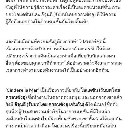
ซังอูที่ให้ความรู้สึกว่าละครเรื่องนี้เป็นละครแนวแฟชั่น, ภาพ
ของโอแดซัน และ อีจุนฮี (รับบทโดยควอนซังอู) ที่ให้ความ
รู้สึกถึงแตกต่างในด้านชนชั้นกันโดยสิ้นเชิง
และถึงแม้ตอนที่ควอนซังอูต้องถ่ายทำโปสเตอร์ชุดนี้
เนื่องจากเขาต้องรับบทบาทเป็นสองตัวละคร ทำให้ต้อง
เปลี่ยนชุดเร็วกว่าเดิมเป็นสองเท่าเมื่อเทียบกับนักแสดงคน
อื่นๆ ต้องขอบคุณเขาที่ทำเวลาได้อย่างรวดเร็วจึงสามารถลด
เวลาการทำงานของทีมงานลงได้เป็นอย่างมากอีกด้วย
‘Cinderella Man’
เป็นเรื่องราวเกี่ยวกับ
โอแดซัน (รับบทโดย
ควอนซังอู)
ซึ่งทำงานในตลาดดงแดมุน และนอกจากเขาแล้ว
ยังมี
อีจุนฮี (รับบทโดย ควอนซังอู เช่นกัน)
ดีไซน์เนอร์ชื่อดัง
รุ่นที่ 3 ผู้ประสบความสำเร็จในวงการแฟชั่น ที่มีใบหน้า
เหมือนกับโอแดซันไม่มีผิดเพี้ยน ซึ่งพวกเขาทั้งสองได้แลกกัน
ทำงานเป็นเวลา 1 เดือน โดยละครเรื่องนี้เปรียบเหมือนเป็น