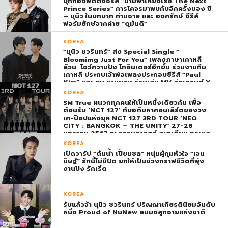
บุกกองฟิตติ้งซีรีส์ “ข้ามฟ้าเคียงเธอ The Next
Prince Series” การโคจรมาพบกับอีกครั้งของ ซี
– นุนิว ในบทบาท ท่านชาย และ องครักษ์ ซีรีส์
ฟอร์มยักษ์จากค่าย “ดูมันดิ”
KOREA
“นุนิว ชวรินทร์” ส่ง Special Single “
Bloomimg Just For You” เพลงภาษาเกาหลี
ล้วน โชว์ความปัง โกอินเตอร์อีกขั้น ร่วมงานทีม
เกาหลี ประกบเจ้าพ่อเพลงประกอบซีรีส์ “Paul
Kim” และ ยุน ชานยอง ร่วมเล่น MV ส่งเทรนด์ X
พุ่ง ติดอันดับ 1 โลก
KOREA
SM True ผนวกทุกคนให้เป็นหนึ่งเดียวกัน เพื่อ
ต้อนรับ ‘NCT 127’ กับอภิมหาคอนเสิร์ตของวง
เค-ป๊อปแห่งยุค NCT 127 3RD TOUR ‘NEO
CITY : BANGKOK – THE UNITY’ 27-28
มกราคม 2567 ณ ธรรมศาสตร์ สเตเดียม กระแส
ตอบรับยิ่งใหญ่สมการรอคอย บัตร SOLD OUT
KOREA
ทุกที่นั่งทันทีที่เปิดจำหน่าย !
เปิดวาร์ป “ต้นน้ำ เปี่ยมชล” หนุ่มผู้กุมหัวใจ “เจน
นิษฐ์” รักนี้ไม่มีปิด ยกให้เป็นช่วงกราฟชีวิตที่พุ่ง
งานปัง รักเริ่ด
KOREA
รับแล้วจ้า นุนิว ชวรินทร์ ปริญญาเกียรตินิยมอันดับ
หนึ่ง Proud of NuNew สมมงลูกชายแห่งชาติ