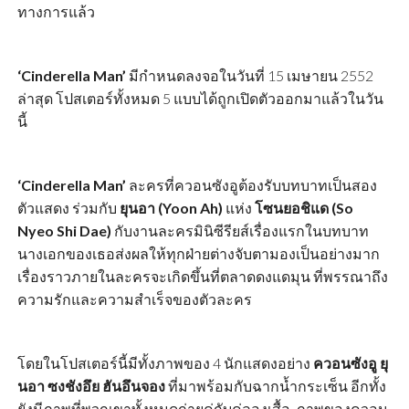
ทางการแล้ว
‘Cinderella Man’
มีกำหนดลงจอในวันที่ 15 เมษายน 2552
ล่าสุด โปสเตอร์ทั้งหมด 5 แบบได้ถูกเปิดตัวออกมาแล้วในวัน
นี้
‘Cinderella Man’
ละครที่ควอนซังอูต้องรับบทบาทเป็นสอง
ตัวแสดง ร่วมกับ
ยุนอา (Yoon Ah)
แห่ง
โซนยอชิแด (So
Nyeo Shi Dae)
กับงานละครมินิซีรียส์เรื่องแรกในบทบาท
นางเอกของเธอส่งผลให้ทุกฝ่ายต่างจับตามองเป็นอย่างมาก
เรื่องราวภายในละครจะเกิดขึ้นที่ตลาดดงแดมุน ที่พรรณาถึง
ความรักและความสำเร็จของตัวละคร
โดยในโปสเตอร์นี้มีทั้งภาพของ 4 นักแสดงอย่าง
ควอนซังอู ยุ
นอา ซงชังอึย ฮันอึนจอง
ที่มาพร้อมกับฉากน้ำกระเซ็น อีกทั้ง
ยังมีภาพที่พวกเขาทั้งหมดถ่ายคู่กับคู่ลองเสื้อ, ภาพของควอน