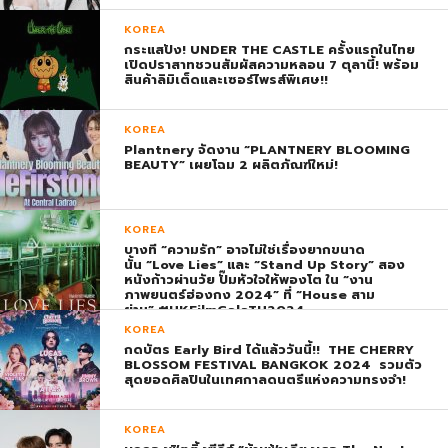
KOREA
กระแสปัง! UNDER THE CASTLE ครั้งแรกในไทย
เปิดปราสาทชวนสัมผัสความหลอน 7 ตุลานี้! พร้อม
สินค้าลิมิเต็ดและเซอร์ไพรส์พิเศษ!!
KOREA
Plantnery จัดงาน “PLANTNERY BLOOMING
BEAUTY” เผยโฉม 2 ผลิตภัณฑ์ใหม่!
KOREA
บางที “ความรัก” อาจไม่ใช่เรื่องยากขนาด
นั้น “Love Lies” และ “Stand Up Story” สอง
หนังก้าวผ่านวัย ปั๊มหัวใจให้พองโต ใน “งาน
ภาพยนตร์ฮ่องกง 2024” ที่ “House สาม
ย่าน” #HKFilmGalaTH2024
KOREA
กดบัตร Early Bird ได้แล้ววันนี้!! THE CHERRY
BLOSSOM FESTIVAL BANGKOK 2024 รวมตัว
สุดยอดศิลปินในเทศกาลดนตรีแห่งความทรงจำ!
KOREA