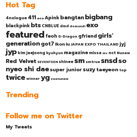
Hot Tag
bigbang
bangtan
411
Apink
4nologue
aoa
exo
bts
blackpink
CNBLUE
dmd
domundi
featured
girls'
gfriend
feoh
G-Dragon
generation
got7
jyj
ikon
iu
JAPAN EXPO THAILAND
jyp
magazine
nct
kim jaejoong
missa
kyuhyun
Nunew
mv
sm
snsd
so
Red Velvet
shinee
smtrue
SEVENTEEN
nyeo shi dae
suzy
taeyeon
super junior
top
twice
yg
winner
zeenunew
Trending
Follow me on Twitter
My Tweets