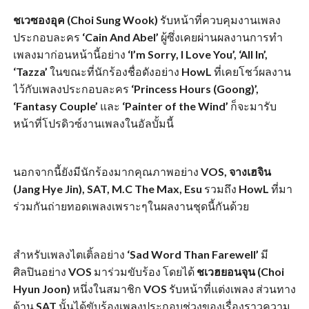
ชเวซองอุค (Choi Sung Wook)
รับหน้าที่ควบคุมงานเพลง
ประกอบละคร
‘Cain And Abel’
ผู้ซึ่งเคยผ่านผลงานการทำ
เพลงมาก่อนหน้านี้อย่าง
‘I’m Sorry, I Love You’, ‘All In’,
‘Tazza’
ในขณะที่นักร้องชื่อดังอย่าง
HowL
ที่เคยโชว์ผลงาน
ไว้กับเพลงประกอบละคร
‘Princess Hours (Goong)’,
‘Fantasy Couple’
และ
‘Painter of the Wind’
ก็จะมารับ
หน้าที่โปรดิวซ์งานเพลงในอัลบั้มนี้
นอกจากนี้ยังมีนักร้องมากคุณภาพอย่าง
VOS, จางเฮจิน
(Jang Hye Jin), SAT, M.C The Max, Esu
รวมถึง
HowL
ที่มา
ร่วมกันถ่ายทอดเพลงเพราะๆในผลงานชุดนี้กันด้วย
สำหรับเพลงไตเติ้ลอย่าง
‘Sad Word Than Farewell’
มี
ศิลปินอย่าง
VOS
มาร่วมขับร้อง โดยได้
ชเวฮยอนจุน (Choi
Hyun Joon)
หนึ่งในสมาชิก
VOS
รับหน้าที่แต่งเพลง ส่วนทาง
ด้าน
SAT
นั้นได้ขับร้องเพลงประกอบช่วงของเรื่องราวความ