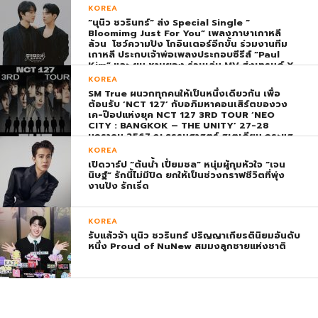
KOREA
“นุนิว ชวรินทร์” ส่ง Special Single “
Bloomimg Just For You” เพลงภาษาเกาหลี
ล้วน โชว์ความปัง โกอินเตอร์อีกขั้น ร่วมงานทีม
เกาหลี ประกบเจ้าพ่อเพลงประกอบซีรีส์ “Paul
Kim” และ ยุน ชานยอง ร่วมเล่น MV ส่งเทรนด์ X
พุ่ง ติดอันดับ 1 โลก
KOREA
SM True ผนวกทุกคนให้เป็นหนึ่งเดียวกัน เพื่อ
ต้อนรับ ‘NCT 127’ กับอภิมหาคอนเสิร์ตของวง
เค-ป๊อปแห่งยุค NCT 127 3RD TOUR ‘NEO
CITY : BANGKOK – THE UNITY’ 27-28
มกราคม 2567 ณ ธรรมศาสตร์ สเตเดียม กระแส
ตอบรับยิ่งใหญ่สมการรอคอย บัตร SOLD OUT
KOREA
ทุกที่นั่งทันทีที่เปิดจำหน่าย !
เปิดวาร์ป “ต้นน้ำ เปี่ยมชล” หนุ่มผู้กุมหัวใจ “เจน
นิษฐ์” รักนี้ไม่มีปิด ยกให้เป็นช่วงกราฟชีวิตที่พุ่ง
งานปัง รักเริ่ด
KOREA
รับแล้วจ้า นุนิว ชวรินทร์ ปริญญาเกียรตินิยมอันดับ
หนึ่ง Proud of NuNew สมมงลูกชายแห่งชาติ