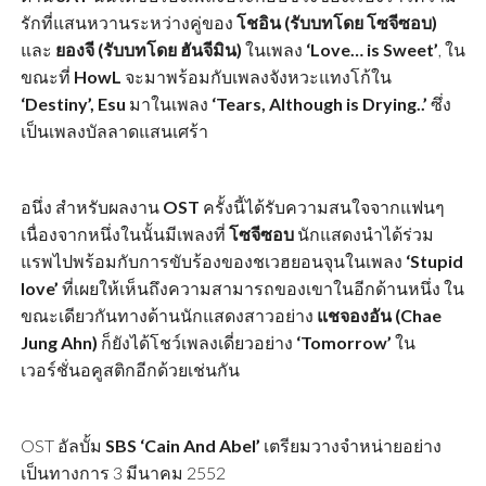
รักที่แสนหวานระหว่างคู่ของ
โชอิน (รับบทโดย โซจีซอบ)
และ
ยองจี (รับบทโดย ฮันจีมิน)
ในเพลง
‘Love… is Sweet’
, ใน
ขณะที่
HowL
จะมาพร้อมกับเพลงจังหวะแทงโก้ใน
‘Destiny’, Esu
มาในเพลง
‘Tears, Although is Drying..’
ซึ่ง
เป็นเพลงบัลลาดแสนเศร้า
อนึ่ง สำหรับผลงาน
OST
ครั้งนี้ได้รับความสนใจจากแฟนๆ
เนื่องจากหนึ่งในนั้นมีเพลงที่
โซจีซอบ
นักแสดงนำได้ร่วม
แรพไปพร้อมกับการขับร้องของชเวฮยอนจุนในเพลง
‘Stupid
love’
ที่เผยให้เห็นถึงความสามารถของเขาในอีกด้านหนึ่ง ใน
ขณะเดียวกันทางด้านนักแสดงสาวอย่าง
แชจองอัน (Chae
Jung Ahn)
ก็ยังได้โชว์เพลงเดี่ยวอย่าง
‘Tomorrow’
ใน
เวอร์ชั่นอคูสติกอีกด้วยเช่นกัน
OST อัลบั้ม
SBS ‘Cain And Abel’
เตรียมวางจำหน่ายอย่าง
เป็นทางการ 3 มีนาคม 2552