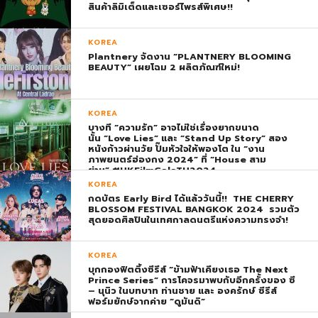
สินค้าลิมิเต็ดและเซอร์ไพรส์พิเศษ!!
KOREA
Plantnery จัดงาน “PLANTNERY BLOOMING
BEAUTY” เผยโฉม 2 ผลิตภัณฑ์ใหม่!
KOREA
บางที “ความรัก” อาจไม่ใช่เรื่องยากขนาด
นั้น “Love Lies” และ “Stand Up Story” สอง
หนังก้าวผ่านวัย ปั๊มหัวใจให้พองโต ใน “งาน
ภาพยนตร์ฮ่องกง 2024” ที่ “House สาม
ย่าน” #HKFilmGalaTH2024
KOREA
กดบัตร Early Bird ได้แล้ววันนี้!! THE CHERRY
BLOSSOM FESTIVAL BANGKOK 2024 รวมตัว
สุดยอดศิลปินในเทศกาลดนตรีแห่งความทรงจำ!
KOREA
บุกกองฟิตติ้งซีรีส์ “ข้ามฟ้าเคียงเธอ The Next
Prince Series” การโคจรมาพบกับอีกครั้งของ ซี
– นุนิว ในบทบาท ท่านชาย และ องครักษ์ ซีรีส์
ฟอร์มยักษ์จากค่าย “ดูมันดิ”