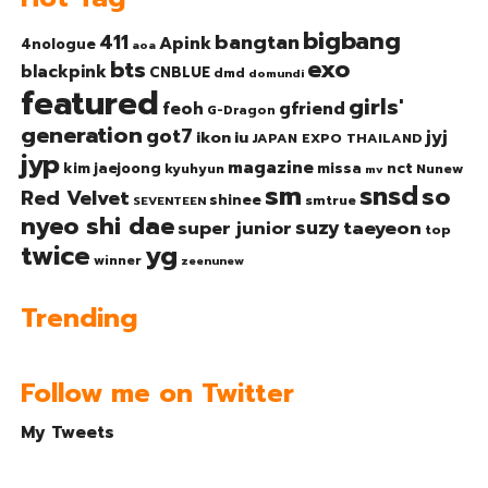
bigbang
bangtan
411
Apink
4nologue
aoa
exo
bts
blackpink
CNBLUE
dmd
domundi
featured
girls'
gfriend
feoh
G-Dragon
generation
got7
jyj
ikon
iu
JAPAN EXPO THAILAND
jyp
magazine
nct
kim jaejoong
missa
kyuhyun
Nunew
mv
sm
snsd
so
Red Velvet
shinee
smtrue
SEVENTEEN
nyeo shi dae
suzy
taeyeon
super junior
top
twice
yg
winner
zeenunew
Trending
Follow me on Twitter
My Tweets