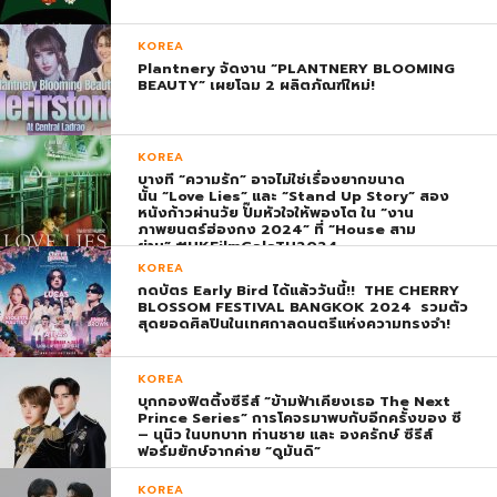
KOREA
Plantnery จัดงาน “PLANTNERY BLOOMING
BEAUTY” เผยโฉม 2 ผลิตภัณฑ์ใหม่!
KOREA
บางที “ความรัก” อาจไม่ใช่เรื่องยากขนาด
นั้น “Love Lies” และ “Stand Up Story” สอง
หนังก้าวผ่านวัย ปั๊มหัวใจให้พองโต ใน “งาน
ภาพยนตร์ฮ่องกง 2024” ที่ “House สาม
ย่าน” #HKFilmGalaTH2024
KOREA
กดบัตร Early Bird ได้แล้ววันนี้!! THE CHERRY
BLOSSOM FESTIVAL BANGKOK 2024 รวมตัว
สุดยอดศิลปินในเทศกาลดนตรีแห่งความทรงจำ!
KOREA
บุกกองฟิตติ้งซีรีส์ “ข้ามฟ้าเคียงเธอ The Next
Prince Series” การโคจรมาพบกับอีกครั้งของ ซี
– นุนิว ในบทบาท ท่านชาย และ องครักษ์ ซีรีส์
ฟอร์มยักษ์จากค่าย “ดูมันดิ”
KOREA