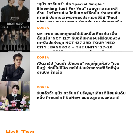
“นุนิว ชวรินทร์” ส่ง Special Single “
Bloomimg Just For You” เพลงภาษาเกาหลี
ล้วน โชว์ความปัง โกอินเตอร์อีกขั้น ร่วมงานทีม
เกาหลี ประกบเจ้าพ่อเพลงประกอบซีรีส์ “Paul
Kim” และ ยุน ชานยอง ร่วมเล่น MV ส่งเทรนด์ X
พุ่ง ติดอันดับ 1 โลก
KOREA
SM True ผนวกทุกคนให้เป็นหนึ่งเดียวกัน เพื่อ
ต้อนรับ ‘NCT 127’ กับอภิมหาคอนเสิร์ตของวง
เค-ป๊อปแห่งยุค NCT 127 3RD TOUR ‘NEO
CITY : BANGKOK – THE UNITY’ 27-28
มกราคม 2567 ณ ธรรมศาสตร์ สเตเดียม กระแส
ตอบรับยิ่งใหญ่สมการรอคอย บัตร SOLD OUT
KOREA
ทุกที่นั่งทันทีที่เปิดจำหน่าย !
เปิดวาร์ป “ต้นน้ำ เปี่ยมชล” หนุ่มผู้กุมหัวใจ “เจน
นิษฐ์” รักนี้ไม่มีปิด ยกให้เป็นช่วงกราฟชีวิตที่พุ่ง
งานปัง รักเริ่ด
KOREA
รับแล้วจ้า นุนิว ชวรินทร์ ปริญญาเกียรตินิยมอันดับ
หนึ่ง Proud of NuNew สมมงลูกชายแห่งชาติ
Hot Tag