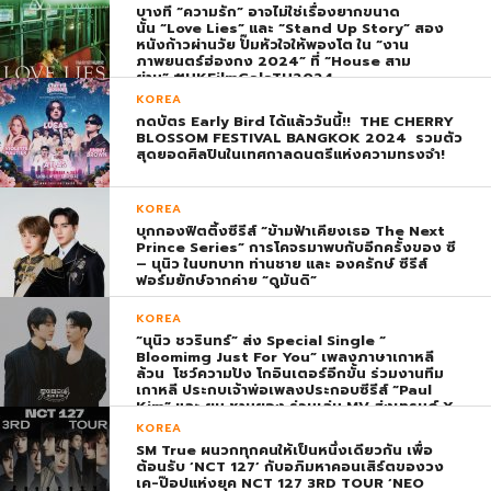
บางที “ความรัก” อาจไม่ใช่เรื่องยากขนาด
นั้น “Love Lies” และ “Stand Up Story” สอง
หนังก้าวผ่านวัย ปั๊มหัวใจให้พองโต ใน “งาน
ภาพยนตร์ฮ่องกง 2024” ที่ “House สาม
ย่าน” #HKFilmGalaTH2024
KOREA
กดบัตร Early Bird ได้แล้ววันนี้!! THE CHERRY
BLOSSOM FESTIVAL BANGKOK 2024 รวมตัว
สุดยอดศิลปินในเทศกาลดนตรีแห่งความทรงจำ!
KOREA
บุกกองฟิตติ้งซีรีส์ “ข้ามฟ้าเคียงเธอ The Next
Prince Series” การโคจรมาพบกับอีกครั้งของ ซี
– นุนิว ในบทบาท ท่านชาย และ องครักษ์ ซีรีส์
ฟอร์มยักษ์จากค่าย “ดูมันดิ”
KOREA
“นุนิว ชวรินทร์” ส่ง Special Single “
Bloomimg Just For You” เพลงภาษาเกาหลี
ล้วน โชว์ความปัง โกอินเตอร์อีกขั้น ร่วมงานทีม
เกาหลี ประกบเจ้าพ่อเพลงประกอบซีรีส์ “Paul
Kim” และ ยุน ชานยอง ร่วมเล่น MV ส่งเทรนด์ X
พุ่ง ติดอันดับ 1 โลก
KOREA
SM True ผนวกทุกคนให้เป็นหนึ่งเดียวกัน เพื่อ
ต้อนรับ ‘NCT 127’ กับอภิมหาคอนเสิร์ตของวง
เค-ป๊อปแห่งยุค NCT 127 3RD TOUR ‘NEO