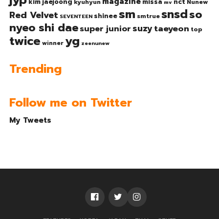
jyp
magazine
nct
kim jaejoong
missa
kyuhyun
Nunew
mv
sm
snsd
so
Red Velvet
shinee
smtrue
SEVENTEEN
nyeo shi dae
suzy
taeyeon
super junior
top
twice
yg
winner
zeenunew
Trending
Follow me on Twitter
My Tweets