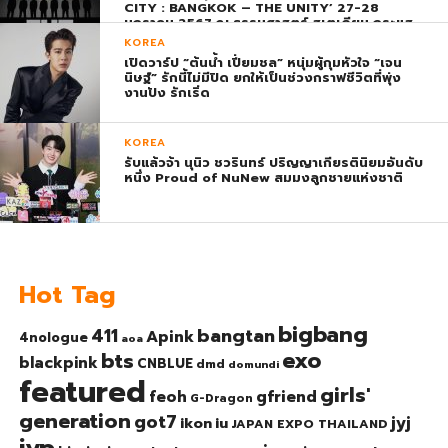
CITY : BANGKOK – THE UNITY’ 27-28
มกราคม 2567 ณ ธรรมศาสตร์ สเตเดียม กระแส
ตอบรับยิ่งใหญ่สมการรอคอย บัตร SOLD OUT
KOREA
ทุกที่นั่งทันทีที่เปิดจำหน่าย !
เปิดวาร์ป “ต้นน้ำ เปี่ยมชล” หนุ่มผู้กุมหัวใจ “เจน
นิษฐ์” รักนี้ไม่มีปิด ยกให้เป็นช่วงกราฟชีวิตที่พุ่ง
งานปัง รักเริ่ด
KOREA
รับแล้วจ้า นุนิว ชวรินทร์ ปริญญาเกียรตินิยมอันดับ
หนึ่ง Proud of NuNew สมมงลูกชายแห่งชาติ
Hot Tag
bigbang
bangtan
411
Apink
4nologue
aoa
exo
bts
blackpink
CNBLUE
dmd
domundi
featured
girls'
gfriend
feoh
G-Dragon
generation
got7
jyj
ikon
iu
JAPAN EXPO THAILAND