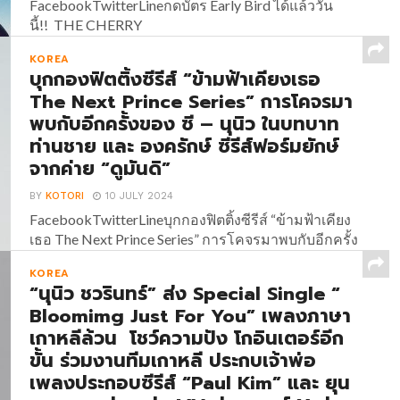
FacebookTwitterLineกดบัตร Early Bird ได้แล้ววัน
นี้!! THE CHERRY
BLOSSOM FESTIVAL BANGKOK 2024 รวมตัวสุด
KOREA
ยอดศิลปินในเทศกาลดนตรีแห่งความทรงจำ! เตรียม
บุกกองฟิตติ้งซีรีส์ “ข้ามฟ้าเคียงเธอ
ตัวให้พร้อมสำหรับค่ำคืนแห่งความทรงจำครั้งแรกใน
The Next Prince Series” การโคจรมา
กรุงเทพฯ! เทศกาลดนตรีที่รวบรวมศิลปินสุดฮอต และ
พบกับอีกครั้งของ ซี – นุนิว ในบทบาท
เป็นที่นิยมทั้งประเทศไทย และประเทศเกาหลีใต้ โดยผู้
ท่านชาย และ องครักษ์ ซีรีส์ฟอร์มยักษ์
จัด Rockski Live นำทัพศิลปินด้วย Lucas (ลูคัส) ซูเปอร์
สตาร์ KPOP กับการคัมแบคเดี่ยวในไทยครั้งแรกที่ทุก
จากค่าย “ดูมันดิ”
คนรอคอย, Jimmy Brown นักร้อง Indie R&B สัญชาติ
BY
KOTORI
10 JULY 2024
เกาหลี ที่ทัวร์คอนเสิร์ตไปทั่วโลก...
FacebookTwitterLineบุกกองฟิตติ้งซีรีส์ “ข้ามฟ้าเคียง
เธอ The Next Prince Series” การโคจรมาพบกับอีกครั้ง
ของ ซี – นุนิว ในบทบาท ท่านชาย และ องครักษ์ ซีรีส์
KOREA
ฟอร์มยักษ์จากค่าย “ดูมันดิ”...
“นุนิว ชวรินทร์” ส่ง Special Single “
Bloomimg Just For You” เพลงภาษา
เกาหลีล้วน โชว์ความปัง โกอินเตอร์อีก
ขั้น ร่วมงานทีมเกาหลี ประกบเจ้าพ่อ
เพลงประกอบซีรีส์ “Paul Kim” และ ยุน