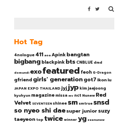
Hot Tag
bangtan
411
Apink
4nologue
aoa
bigbang
bts
blackpink
CNBLUE
dmd
featured
exo
feoh
domundi
G-Dragon
girls' generation
got7
gfriend
ikon
iu
jyp
jyj
kim jaejoong
JAPAN EXPO THAILAND
Red
magazine
nct
missa
kyuhyun
Nunew
mv
sm
snsd
Velvet
shinee
smtrue
SEVENTEEN
so nyeo shi dae
suzy
super junior
twice
yg
taeyeon
top
winner
zeenunew