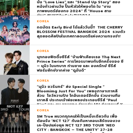
นั้น “Love Lies” และ “Stand Up Story” สอง
หนังก้าวผ่านวัย ปั๊มหัวใจให้พองโต ใน “งาน
ภาพยนตร์ฮ่องกง 2024” ที่ “House สาม
ย่าน” #HKFilmGalaTH2024
KOREA
กดบัตร Early Bird ได้แล้ววันนี้!! THE CHERRY
BLOSSOM FESTIVAL BANGKOK 2024 รวมตัว
สุดยอดศิลปินในเทศกาลดนตรีแห่งความทรงจำ!
KOREA
บุกกองฟิตติ้งซีรีส์ “ข้ามฟ้าเคียงเธอ The Next
Prince Series” การโคจรมาพบกับอีกครั้งของ ซี
– นุนิว ในบทบาท ท่านชาย และ องครักษ์ ซีรีส์
ฟอร์มยักษ์จากค่าย “ดูมันดิ”
KOREA
“นุนิว ชวรินทร์” ส่ง Special Single “
Bloomimg Just For You” เพลงภาษาเกาหลี
ล้วน โชว์ความปัง โกอินเตอร์อีกขั้น ร่วมงานทีม
เกาหลี ประกบเจ้าพ่อเพลงประกอบซีรีส์ “Paul
Kim” และ ยุน ชานยอง ร่วมเล่น MV ส่งเทรนด์ X
พุ่ง ติดอันดับ 1 โลก
KOREA
SM True ผนวกทุกคนให้เป็นหนึ่งเดียวกัน เพื่อ
ต้อนรับ ‘NCT 127’ กับอภิมหาคอนเสิร์ตของวง
เค-ป๊อปแห่งยุค NCT 127 3RD TOUR ‘NEO
CITY : BANGKOK – THE UNITY’ 27-28