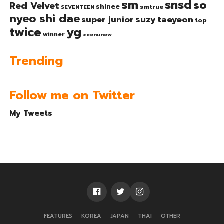
sm
snsd
so
Red Velvet
shinee
smtrue
SEVENTEEN
nyeo shi dae
suzy
taeyeon
super junior
top
twice
yg
winner
zeenunew
Trending
Follow me on Twitter
My Tweets
FEATURES
KOREA
JAPAN
THAI
OTHER