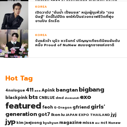
มกราคม 2567 ณ ธรรมศาสตร์ สเตเดียม กระแส
ตอบรับยิ่งใหญ่สมการรอคอย บัตร SOLD OUT
KOREA
ทุกที่นั่งทันทีที่เปิดจำหน่าย !
เปิดวาร์ป “ต้นน้ำ เปี่ยมชล” หนุ่มผู้กุมหัวใจ “เจน
นิษฐ์” รักนี้ไม่มีปิด ยกให้เป็นช่วงกราฟชีวิตที่พุ่ง
งานปัง รักเริ่ด
KOREA
รับแล้วจ้า นุนิว ชวรินทร์ ปริญญาเกียรตินิยมอันดับ
หนึ่ง Proud of NuNew สมมงลูกชายแห่งชาติ
Hot Tag
bigbang
bangtan
411
Apink
4nologue
aoa
exo
bts
blackpink
CNBLUE
dmd
domundi
featured
girls'
gfriend
feoh
G-Dragon
generation
got7
jyj
ikon
iu
JAPAN EXPO THAILAND
jyp
magazine
nct
kim jaejoong
missa
kyuhyun
Nunew
mv