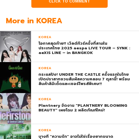
CLICK TO COMMENT
More in KOREA
KOREA
โอกาศสุดท้าย!! เวิลด์ทัวร์ครั้งที่สามใน
ประเทศไทย 2025 aespa LIVE TOUR – SYNK :
aeXIS LINE – in BANGKOK
KOREA
กระแสปัง! UNDER THE CASTLE ครั้งแรกในไทย
เปิดปราสาทชวนสัมผัสความหลอน 7 ตุลานี้! พร้อม
สินค้าลิมิเต็ดและเซอร์ไพรส์พิเศษ!!
KOREA
Plantnery จัดงาน “PLANTNERY BLOOMING
BEAUTY” เผยโฉม 2 ผลิตภัณฑ์ใหม่!
KOREA
บางที “ความรัก” อาจไม่ใช่เรื่องยากขนาด