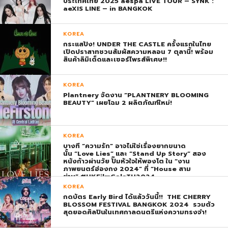
ประเทศไทย 2025 aespa LIVE TOUR – SYNK :
aeXIS LINE – in BANGKOK
KOREA
กระแสปัง! UNDER THE CASTLE ครั้งแรกในไทย
เปิดปราสาทชวนสัมผัสความหลอน 7 ตุลานี้! พร้อม
สินค้าลิมิเต็ดและเซอร์ไพรส์พิเศษ!!
KOREA
Plantnery จัดงาน “PLANTNERY BLOOMING
BEAUTY” เผยโฉม 2 ผลิตภัณฑ์ใหม่!
KOREA
บางที “ความรัก” อาจไม่ใช่เรื่องยากขนาด
นั้น “Love Lies” และ “Stand Up Story” สอง
หนังก้าวผ่านวัย ปั๊มหัวใจให้พองโต ใน “งาน
ภาพยนตร์ฮ่องกง 2024” ที่ “House สาม
ย่าน” #HKFilmGalaTH2024
KOREA
กดบัตร Early Bird ได้แล้ววันนี้!! THE CHERRY
BLOSSOM FESTIVAL BANGKOK 2024 รวมตัว
สุดยอดศิลปินในเทศกาลดนตรีแห่งความทรงจำ!