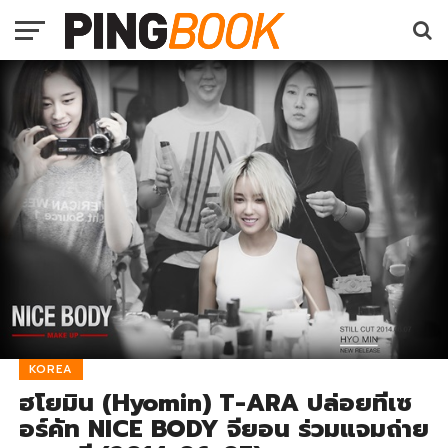
KOREA
ฮโยมิน (Hyomin) T-ARA ปล่อยทีเซ
อร์คัท NICE BODY จียอน ร่วมแจมถ่าย