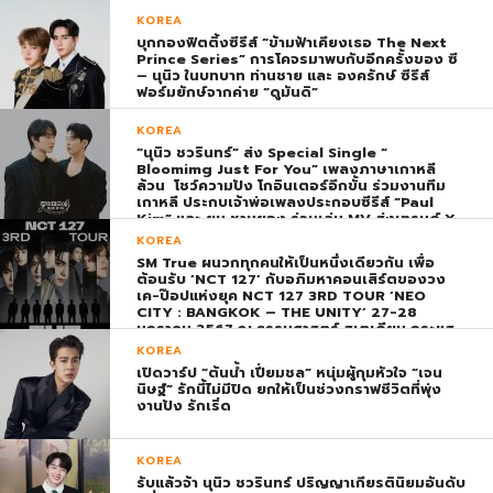
KOREA
บุกกองฟิตติ้งซีรีส์ “ข้ามฟ้าเคียงเธอ The Next
Prince Series” การโคจรมาพบกับอีกครั้งของ ซี
– นุนิว ในบทบาท ท่านชาย และ องครักษ์ ซีรีส์
ฟอร์มยักษ์จากค่าย “ดูมันดิ”
KOREA
“นุนิว ชวรินทร์” ส่ง Special Single “
Bloomimg Just For You” เพลงภาษาเกาหลี
ล้วน โชว์ความปัง โกอินเตอร์อีกขั้น ร่วมงานทีม
เกาหลี ประกบเจ้าพ่อเพลงประกอบซีรีส์ “Paul
Kim” และ ยุน ชานยอง ร่วมเล่น MV ส่งเทรนด์ X
พุ่ง ติดอันดับ 1 โลก
KOREA
SM True ผนวกทุกคนให้เป็นหนึ่งเดียวกัน เพื่อ
ต้อนรับ ‘NCT 127’ กับอภิมหาคอนเสิร์ตของวง
เค-ป๊อปแห่งยุค NCT 127 3RD TOUR ‘NEO
CITY : BANGKOK – THE UNITY’ 27-28
มกราคม 2567 ณ ธรรมศาสตร์ สเตเดียม กระแส
ตอบรับยิ่งใหญ่สมการรอคอย บัตร SOLD OUT
KOREA
ทุกที่นั่งทันทีที่เปิดจำหน่าย !
เปิดวาร์ป “ต้นน้ำ เปี่ยมชล” หนุ่มผู้กุมหัวใจ “เจน
นิษฐ์” รักนี้ไม่มีปิด ยกให้เป็นช่วงกราฟชีวิตที่พุ่ง
งานปัง รักเริ่ด
KOREA
รับแล้วจ้า นุนิว ชวรินทร์ ปริญญาเกียรตินิยมอันดับ