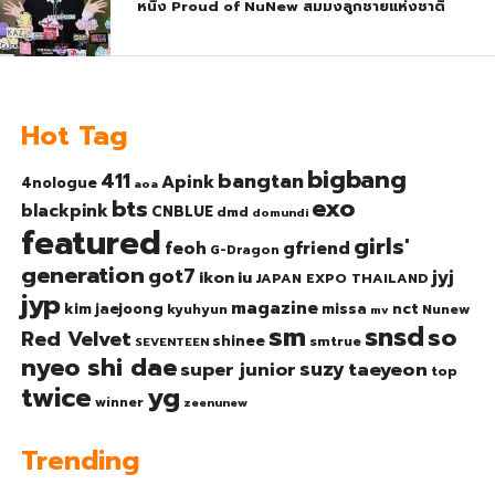
หนึ่ง Proud of NuNew สมมงลูกชายแห่งชาติ
Hot Tag
bigbang
bangtan
411
Apink
4nologue
aoa
exo
bts
blackpink
CNBLUE
dmd
domundi
featured
girls'
gfriend
feoh
G-Dragon
generation
got7
jyj
ikon
iu
JAPAN EXPO THAILAND
jyp
magazine
nct
kim jaejoong
missa
kyuhyun
Nunew
mv
sm
snsd
so
Red Velvet
shinee
smtrue
SEVENTEEN
nyeo shi dae
suzy
taeyeon
super junior
top
twice
yg
winner
zeenunew
Trending