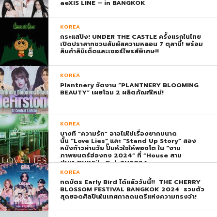
aeXIS LINE – in BANGKOK
KOREA
กระแสปัง! UNDER THE CASTLE ครั้งแรกในไทย
เปิดปราสาทชวนสัมผัสความหลอน 7 ตุลานี้! พร้อม
สินค้าลิมิเต็ดและเซอร์ไพรส์พิเศษ!!
KOREA
Plantnery จัดงาน “PLANTNERY BLOOMING
BEAUTY” เผยโฉม 2 ผลิตภัณฑ์ใหม่!
KOREA
บางที “ความรัก” อาจไม่ใช่เรื่องยากขนาด
นั้น “Love Lies” และ “Stand Up Story” สอง
หนังก้าวผ่านวัย ปั๊มหัวใจให้พองโต ใน “งาน
ภาพยนตร์ฮ่องกง 2024” ที่ “House สาม
ย่าน” #HKFilmGalaTH2024
KOREA
กดบัตร Early Bird ได้แล้ววันนี้!! THE CHERRY
BLOSSOM FESTIVAL BANGKOK 2024 รวมตัว
สุดยอดศิลปินในเทศกาลดนตรีแห่งความทรงจำ!