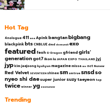
Hot Tag
bigbang
bangtan
411
Apink
4nologue
aoa
exo
bts
blackpink
CNBLUE
dmd
domundi
featured
girls'
gfriend
feoh
G-Dragon
generation
got7
jyj
ikon
iu
JAPAN EXPO THAILAND
jyp
magazine
nct
kim jaejoong
missa
kyuhyun
Nunew
mv
sm
snsd
so
Red Velvet
shinee
smtrue
SEVENTEEN
nyeo shi dae
suzy
taeyeon
super junior
top
twice
yg
winner
zeenunew
Trending