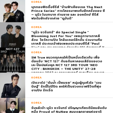
KOREA
บุกกองฟิตติ้งซีรีส์ “ข้ามฟ้าเคียงเธอ The Next
Prince Series” การโคจรมาพบกับอีกครั้งของ ซี
– นุนิว ในบทบาท ท่านชาย และ องครักษ์ ซีรีส์
ฟอร์มยักษ์จากค่าย “ดูมันดิ”
KOREA
“นุนิว ชวรินทร์” ส่ง Special Single “
Bloomimg Just For You” เพลงภาษาเกาหลี
ล้วน โชว์ความปัง โกอินเตอร์อีกขั้น ร่วมงานทีม
เกาหลี ประกบเจ้าพ่อเพลงประกอบซีรีส์ “Paul
Kim” และ ยุน ชานยอง ร่วมเล่น MV ส่งเทรนด์ X
พุ่ง ติดอันดับ 1 โลก
KOREA
SM True ผนวกทุกคนให้เป็นหนึ่งเดียวกัน เพื่อ
ต้อนรับ ‘NCT 127’ กับอภิมหาคอนเสิร์ตของวง
เค-ป๊อปแห่งยุค NCT 127 3RD TOUR ‘NEO
CITY : BANGKOK – THE UNITY’ 27-28
มกราคม 2567 ณ ธรรมศาสตร์ สเตเดียม กระแส
ตอบรับยิ่งใหญ่สมการรอคอย บัตร SOLD OUT
KOREA
ทุกที่นั่งทันทีที่เปิดจำหน่าย !
เปิดวาร์ป “ต้นน้ำ เปี่ยมชล” หนุ่มผู้กุมหัวใจ “เจน
นิษฐ์” รักนี้ไม่มีปิด ยกให้เป็นช่วงกราฟชีวิตที่พุ่ง
งานปัง รักเริ่ด
KOREA
รับแล้วจ้า นุนิว ชวรินทร์ ปริญญาเกียรตินิยมอันดับ
หนึ่ง Proud of NuNew สมมงลูกชายแห่งชาติ