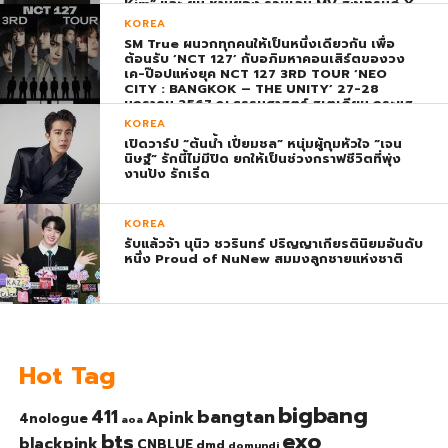
Kim” และ ยุน ชานยอง ร่วมเล่น MV ส่งเทรนด์ X
พุ่ง ติดอันดับ 1 โลก
KOREA
SM True ผนวกทุกคนให้เป็นหนึ่งเดียวกัน เพื่อ
ต้อนรับ ‘NCT 127’ กับอภิมหาคอนเสิร์ตของวง
เค-ป๊อปแห่งยุค NCT 127 3RD TOUR ‘NEO
CITY : BANGKOK – THE UNITY’ 27-28
มกราคม 2567 ณ ธรรมศาสตร์ สเตเดียม กระแส
ตอบรับยิ่งใหญ่สมการรอคอย บัตร SOLD OUT
KOREA
ทุกที่นั่งทันทีที่เปิดจำหน่าย !
เปิดวาร์ป “ต้นน้ำ เปี่ยมชล” หนุ่มผู้กุมหัวใจ “เจน
นิษฐ์” รักนี้ไม่มีปิด ยกให้เป็นช่วงกราฟชีวิตที่พุ่ง
งานปัง รักเริ่ด
KOREA
รับแล้วจ้า นุนิว ชวรินทร์ ปริญญาเกียรตินิยมอันดับ
หนึ่ง Proud of NuNew สมมงลูกชายแห่งชาติ
Hot Tag
bigbang
bangtan
411
Apink
4nologue
aoa
exo
bts
blackpink
CNBLUE
dmd
domundi