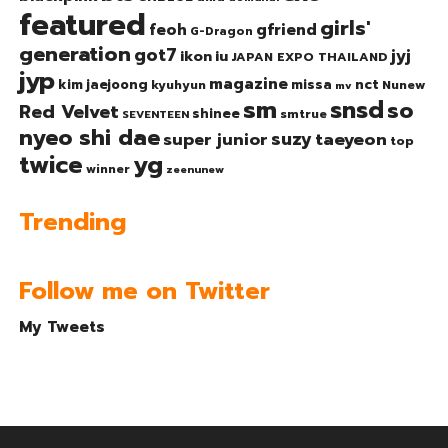
featured
girls'
gfriend
feoh
G-Dragon
generation
got7
jyj
ikon
iu
JAPAN EXPO THAILAND
jyp
magazine
nct
kim jaejoong
missa
kyuhyun
Nunew
mv
sm
snsd
so
Red Velvet
shinee
smtrue
SEVENTEEN
nyeo shi dae
suzy
taeyeon
super junior
top
twice
yg
winner
zeenunew
Trending
Follow me on Twitter
My Tweets