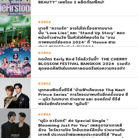
BEAUTY” เผยโฉม 2 ผลิตภัณฑ์ใหม่!
KOREA
บางที “ความรัก” อาจไม่ใช่เรื่องยากขนาด
นั้น “Love Lies” และ “Stand Up Story” สอง
หนังก้าวผ่านวัย ปั๊มหัวใจให้พองโต ใน “งาน
ภาพยนตร์ฮ่องกง 2024” ที่ “House สาม
ย่าน” #HKFilmGalaTH2024
KOREA
กดบัตร Early Bird ได้แล้ววันนี้!! THE CHERRY
BLOSSOM FESTIVAL BANGKOK 2024 รวมตัว
สุดยอดศิลปินในเทศกาลดนตรีแห่งความทรงจำ!
KOREA
บุกกองฟิตติ้งซีรีส์ “ข้ามฟ้าเคียงเธอ The Next
Prince Series” การโคจรมาพบกับอีกครั้งของ ซี
– นุนิว ในบทบาท ท่านชาย และ องครักษ์ ซีรีส์
ฟอร์มยักษ์จากค่าย “ดูมันดิ”
KOREA
“นุนิว ชวรินทร์” ส่ง Special Single “
Bloomimg Just For You” เพลงภาษาเกาหลี
ล้วน โชว์ความปัง โกอินเตอร์อีกขั้น ร่วมงานทีม
เกาหลี ประกบเจ้าพ่อเพลงประกอบซีรีส์ “Paul