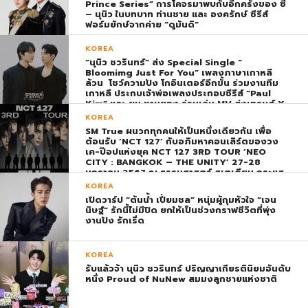
Prince Series” การโคจรมาพบกับอีกครั้งของ ซี
– นุนิว ในบทบาท ท่านชาย และ องครักษ์ ซีรีส์
ฟอร์มยักษ์จากค่าย “ดูมันดิ”
KOREA
“นุนิว ชวรินทร์” ส่ง Special Single “
Bloomimg Just For You” เพลงภาษาเกาหลี
ล้วน โชว์ความปัง โกอินเตอร์อีกขั้น ร่วมงานทีม
เกาหลี ประกบเจ้าพ่อเพลงประกอบซีรีส์ “Paul
Kim” และ ยุน ชานยอง ร่วมเล่น MV ส่งเทรนด์ X
พุ่ง ติดอันดับ 1 โลก
KOREA
SM True ผนวกทุกคนให้เป็นหนึ่งเดียวกัน เพื่อ
ต้อนรับ ‘NCT 127’ กับอภิมหาคอนเสิร์ตของวง
เค-ป๊อปแห่งยุค NCT 127 3RD TOUR ‘NEO
CITY : BANGKOK – THE UNITY’ 27-28
มกราคม 2567 ณ ธรรมศาสตร์ สเตเดียม กระแส
ตอบรับยิ่งใหญ่สมการรอคอย บัตร SOLD OUT
KOREA
ทุกที่นั่งทันทีที่เปิดจำหน่าย !
เปิดวาร์ป “ต้นน้ำ เปี่ยมชล” หนุ่มผู้กุมหัวใจ “เจน
นิษฐ์” รักนี้ไม่มีปิด ยกให้เป็นช่วงกราฟชีวิตที่พุ่ง
งานปัง รักเริ่ด
KOREA
รับแล้วจ้า นุนิว ชวรินทร์ ปริญญาเกียรตินิยมอันดับ
หนึ่ง Proud of NuNew สมมงลูกชายแห่งชาติ