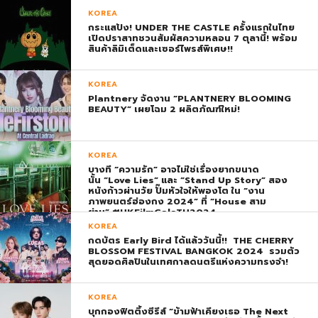
KOREA
กระแสปัง! UNDER THE CASTLE ครั้งแรกในไทย
เปิดปราสาทชวนสัมผัสความหลอน 7 ตุลานี้! พร้อม
สินค้าลิมิเต็ดและเซอร์ไพรส์พิเศษ!!
KOREA
Plantnery จัดงาน “PLANTNERY BLOOMING
BEAUTY” เผยโฉม 2 ผลิตภัณฑ์ใหม่!
KOREA
บางที “ความรัก” อาจไม่ใช่เรื่องยากขนาด
นั้น “Love Lies” และ “Stand Up Story” สอง
หนังก้าวผ่านวัย ปั๊มหัวใจให้พองโต ใน “งาน
ภาพยนตร์ฮ่องกง 2024” ที่ “House สาม
ย่าน” #HKFilmGalaTH2024
KOREA
กดบัตร Early Bird ได้แล้ววันนี้!! THE CHERRY
BLOSSOM FESTIVAL BANGKOK 2024 รวมตัว
สุดยอดศิลปินในเทศกาลดนตรีแห่งความทรงจำ!
KOREA
บุกกองฟิตติ้งซีรีส์ “ข้ามฟ้าเคียงเธอ The Next