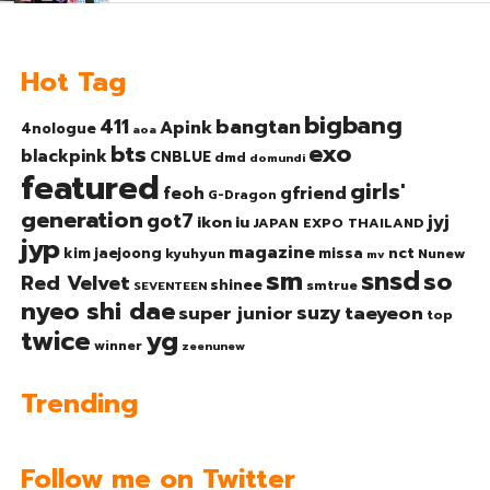
Hot Tag
bigbang
bangtan
411
Apink
4nologue
aoa
exo
bts
blackpink
CNBLUE
dmd
domundi
featured
girls'
gfriend
feoh
G-Dragon
generation
got7
jyj
ikon
iu
JAPAN EXPO THAILAND
jyp
magazine
nct
kim jaejoong
missa
kyuhyun
Nunew
mv
sm
snsd
so
Red Velvet
shinee
smtrue
SEVENTEEN
nyeo shi dae
suzy
taeyeon
super junior
top
twice
yg
winner
zeenunew
Trending
Follow me on Twitter