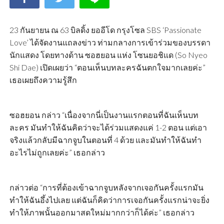
23 กันยายน ณ 63 บิลดิ้ง ยออีโด กรุงโซล SBS ‘Passionate
Love’ ได้จัดงานแถลงข่าว ท่ามกลางการเข้าร่วมของบรรดา
นักแสดง โดยทางด้าน ซอฮยอน แห่ง โซนยอชิแด (So Nyeo
Shi Dae) เปิดเผยว่า “ตอนเห็นบทละครฉันตกใจมากเลยค่ะ”
เธอเผยถึงความรู้สึก
ซอฮยอน กล่าว “เนื่องจากนี่เป็นงานแรกตอนที่ฉันเห็นบท
ละคร มันทำให้ฉันคิดว่าจะได้ร่วมแสดงแค่ 1-2 ตอน แต่เอา
จริงแล้วกลับมีฉากจูบในตอนที่ 4 ด้วย และมันทำให้ฉันทำ
อะไรไม่ถูกเลยค่ะ” เธอกล่าว
กล่าวต่อ “การที่ต้องเข้าฉากจูบหลังจากเจอกันครั้งแรกมัน
ทำให้ฉันอึ้งไปเลย แต่ฉันก็คิดว่าการเจอกันครั้งแรกน่าจะยิ่ง
ทำให้ภาพนั้นออกมาสดใหม่มากกว่าก็ได้ค่ะ” เธอกล่าว