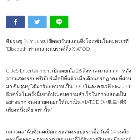
คิมจุนซู (Kim Junsu) ยืดอกรับสแตนดิ้งโอเวชั่นในละครเวที
‘Elisabeth’ ท่ามกลางแบรนด์ดิ้ง XIATOD
C-JeS Entertainment เปิดเผยเมื่อ 26 สิงหาคม กล่าวว่า “หลัง
จากแสดงรอบพรีเมียร์เมื่อปีที่แล้ว เมื่อเดือนกรกฏาคมที่ผ่าน
มา คิมจุนซู ได้มารับบทบาทเป็น TOD ในละครเวที Elisabeth
อีกครั้ง ในครั้งนี้เขาก็ประสบความสำเร็จในการแสดงเป็น
อย่างมาก จนหลายคนยกให้เขาเป็น XIATOD (샤토드) ที่มี
เพียงหนึ่งเดียวเท่านั้น”
กล่าวต่อ “นับตั้งแต่เปิดการแสดงรอบแรกเมื่อวันที่ 14 จนถึง
ตอนนี้ตลอด 8 รอบการแสดง เขาก็ได้รับการยืนปรบมือจากผู้