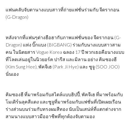
แฟนคลับจับตานางแบบสาวที่ถ่ายแฟชั่นร่วมกับ จีดรากอน
(G-Dragon)
หลังจากที่แฟนๆต่างฮือฮากับภาพแฟชั่นของ จีดรากอน (G-
Dragon) แห่ง บิ๊กแบง (BIGBANG) ร่วมกับนางแบบสาวสาม
คน ในนิตยสาร Vogue Korea ฉลอง 17 ปี พวกเธอคือนางแบบ
ที่โลดเล่นอยู่ในนิวยอร์ค ปารีส และมิลาน อย่าง คิมซองฮี
(Kim Sung Hee), พัคจีเฮ (Park Ji Hye) และ ซูจู (SOO JOO)
นั่นเอง
คิมซองฮี ที่มาพร้อมกับสไตล์แบบฮิปปี้, พัคจีเฮ ที่มาพร้อมกับ
โมเดิร์นลุคสีแดง และซูจูที่มาพร้อมกับแฟชั่นที่เปิดเผยเรือน
ร่างส่วนบนร่วมกับทรงผมสีทอง นับเป็นเสน่ห์ที่แตกต่างจาก
สามนางแบบสาวมืออาชีพที่ทุกต้องจับตามอง