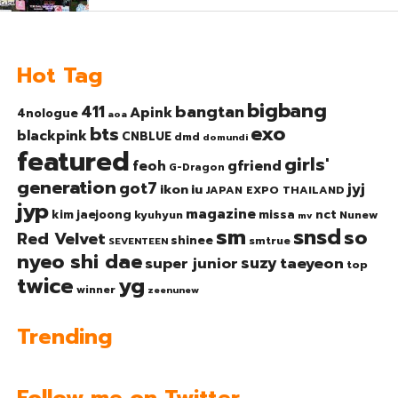
Hot Tag
bigbang
bangtan
411
Apink
4nologue
aoa
exo
bts
blackpink
CNBLUE
dmd
domundi
featured
girls'
gfriend
feoh
G-Dragon
generation
got7
jyj
ikon
iu
JAPAN EXPO THAILAND
jyp
magazine
nct
kim jaejoong
missa
kyuhyun
Nunew
mv
sm
snsd
so
Red Velvet
shinee
smtrue
SEVENTEEN
nyeo shi dae
suzy
taeyeon
super junior
top
twice
yg
winner
zeenunew
Trending