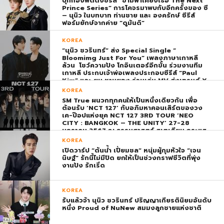
บุกกองฟิตติ้งซีรีส์ “ข้ามฟ้าเคียงเธอ The Next
Prince Series” การโคจรมาพบกับอีกครั้งของ ซี
– นุนิว ในบทบาท ท่านชาย และ องครักษ์ ซีรีส์
ฟอร์มยักษ์จากค่าย “ดูมันดิ”
KOREA
“นุนิว ชวรินทร์” ส่ง Special Single “
Bloomimg Just For You” เพลงภาษาเกาหลี
ล้วน โชว์ความปัง โกอินเตอร์อีกขั้น ร่วมงานทีม
เกาหลี ประกบเจ้าพ่อเพลงประกอบซีรีส์ “Paul
Kim” และ ยุน ชานยอง ร่วมเล่น MV ส่งเทรนด์ X
พุ่ง ติดอันดับ 1 โลก
KOREA
SM True ผนวกทุกคนให้เป็นหนึ่งเดียวกัน เพื่อ
ต้อนรับ ‘NCT 127’ กับอภิมหาคอนเสิร์ตของวง
เค-ป๊อปแห่งยุค NCT 127 3RD TOUR ‘NEO
CITY : BANGKOK – THE UNITY’ 27-28
มกราคม 2567 ณ ธรรมศาสตร์ สเตเดียม กระแส
ตอบรับยิ่งใหญ่สมการรอคอย บัตร SOLD OUT
KOREA
ทุกที่นั่งทันทีที่เปิดจำหน่าย !
เปิดวาร์ป “ต้นน้ำ เปี่ยมชล” หนุ่มผู้กุมหัวใจ “เจน
นิษฐ์” รักนี้ไม่มีปิด ยกให้เป็นช่วงกราฟชีวิตที่พุ่ง
งานปัง รักเริ่ด
KOREA
รับแล้วจ้า นุนิว ชวรินทร์ ปริญญาเกียรตินิยมอันดับ
หนึ่ง Proud of NuNew สมมงลูกชายแห่งชาติ