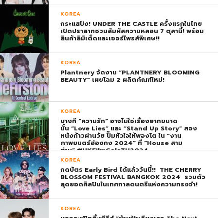
KOREA
กระแสปัง! UNDER THE CASTLE ครั้งแรกในไทย
เปิดปราสาทชวนสัมผัสความหลอน 7 ตุลานี้! พร้อม
สินค้าลิมิเต็ดและเซอร์ไพรส์พิเศษ!!
KOREA
Plantnery จัดงาน “PLANTNERY BLOOMING
BEAUTY” เผยโฉม 2 ผลิตภัณฑ์ใหม่!
KOREA
บางที “ความรัก” อาจไม่ใช่เรื่องยากขนาด
นั้น “Love Lies” และ “Stand Up Story” สอง
หนังก้าวผ่านวัย ปั๊มหัวใจให้พองโต ใน “งาน
ภาพยนตร์ฮ่องกง 2024” ที่ “House สาม
ย่าน” #HKFilmGalaTH2024
KOREA
กดบัตร Early Bird ได้แล้ววันนี้!! THE CHERRY
BLOSSOM FESTIVAL BANGKOK 2024 รวมตัว
สุดยอดศิลปินในเทศกาลดนตรีแห่งความทรงจำ!
KOREA