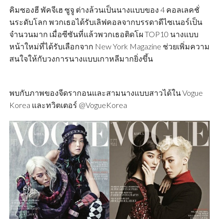
คิมซองฮี พัคจีเฮ ซูจู ต่างล้วนเป็นนางแบบของ 4 คอลเลคชั่
นระดับโลก พวกเธอได้รับเลิฟคอลจากบรรดาดีไซเนอร์เป็น
จำนวนมาก เมื่อซีซันที่แล้วพวกเธอติดโผ TOP10 นางแบบ
หน้าใหม่ที่ได้รับเลือกจาก New York Magazine ช่วยเพิ่มความ
สนใจให้กับวงการนางแบบเกาหลีมากยิ่งขึ้น
พบกับภาพของจีดรากอนและสามนางแบบสาวได้ใน Vogue
Korea และทวิตเตอร์ @VogueKorea