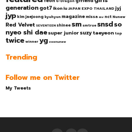
girls'
gfriend
feoh
G-Dragon
generation
got7
jyj
ikon
iu
JAPAN EXPO THAILAND
jyp
magazine
nct
kim jaejoong
missa
kyuhyun
Nunew
mv
sm
snsd
so
Red Velvet
shinee
smtrue
SEVENTEEN
nyeo shi dae
suzy
taeyeon
super junior
top
twice
yg
winner
zeenunew
Trending
Follow me on Twitter
My Tweets