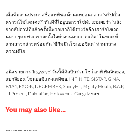
เมื่อทีมงานประกาศชื่อแททิซอ ด้านแทยอนกล่าว “ทริปเปิ้ล
คราวน์ใช่ไหมคะ?” ทันทีที่ไอยูบอกว่าใช่ค่ะ เธอเผยว่า “หลัง
จากสัปดาห์ที่แล้วครั้งนี้พวกเราก็ได้รางวัลอีก เรารักโซวอ
นมากๆค่ะ พวกเราจะตั้งใจทำงานมากกว่าเดิม” ในขณะที่
สามสาวกล่าวพร้อมกัน “ชีกึมมึนโซนยอชิแด” ท่ามกลาง
ความดีใจ
อนึ่ง รายการ ‘Ingygayo’ วันนี้มีศิลปินร่วมโชว์ อาทิ พัคจินยอง,
แบกจียอง, โซนยอชิแด-แททิซอ, INFINITE, SISTAR, G.NA,
B1A4, EXO-K, DECEMBER, SunnyHill, Mighty Mouth, B.A.P,
JJ Project, Dalmatian, Hellovenus, Gangkiz ฯลฯ
You may also like...