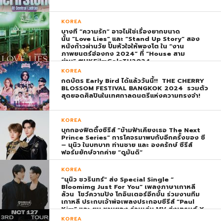
KOREA
บางที “ความรัก” อาจไม่ใช่เรื่องยากขนาด
นั้น “Love Lies” และ “Stand Up Story” สอง
หนังก้าวผ่านวัย ปั๊มหัวใจให้พองโต ใน “งาน
ภาพยนตร์ฮ่องกง 2024” ที่ “House สาม
ย่าน” #HKFilmGalaTH2024
KOREA
กดบัตร Early Bird ได้แล้ววันนี้!! THE CHERRY
BLOSSOM FESTIVAL BANGKOK 2024 รวมตัว
สุดยอดศิลปินในเทศกาลดนตรีแห่งความทรงจำ!
KOREA
บุกกองฟิตติ้งซีรีส์ “ข้ามฟ้าเคียงเธอ The Next
Prince Series” การโคจรมาพบกับอีกครั้งของ ซี
– นุนิว ในบทบาท ท่านชาย และ องครักษ์ ซีรีส์
ฟอร์มยักษ์จากค่าย “ดูมันดิ”
KOREA
“นุนิว ชวรินทร์” ส่ง Special Single “
Bloomimg Just For You” เพลงภาษาเกาหลี
ล้วน โชว์ความปัง โกอินเตอร์อีกขั้น ร่วมงานทีม
เกาหลี ประกบเจ้าพ่อเพลงประกอบซีรีส์ “Paul
Kim” และ ยุน ชานยอง ร่วมเล่น MV ส่งเทรนด์ X
พุ่ง ติดอันดับ 1 โลก
KOREA