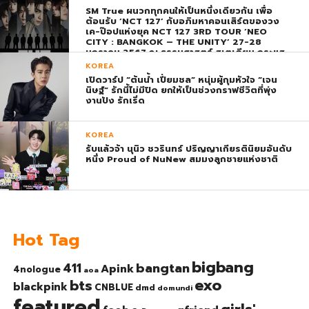
SM True ผนวกทุกคนให้เป็นหนึ่งเดียวกัน เพื่อ
ต้อนรับ ‘NCT 127’ กับอภิมหาคอนเสิร์ตของวง
เค-ป๊อปแห่งยุค NCT 127 3RD TOUR ‘NEO
CITY : BANGKOK – THE UNITY’ 27-28
มกราคม 2567 ณ ธรรมศาสตร์ สเตเดียม กระแส
ตอบรับยิ่งใหญ่สมการรอคอย บัตร SOLD OUT
KOREA
ทุกที่นั่งทันทีที่เปิดจำหน่าย !
เปิดวาร์ป “ต้นน้ำ เปี่ยมชล” หนุ่มผู้กุมหัวใจ “เจน
นิษฐ์” รักนี้ไม่มีปิด ยกให้เป็นช่วงกราฟชีวิตที่พุ่ง
งานปัง รักเริ่ด
KOREA
รับแล้วจ้า นุนิว ชวรินทร์ ปริญญาเกียรตินิยมอันดับ
หนึ่ง Proud of NuNew สมมงลูกชายแห่งชาติ
Hot Tag
bigbang
bangtan
411
Apink
4nologue
aoa
exo
bts
blackpink
CNBLUE
dmd
domundi
featured