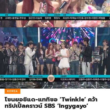
KOREA
โซนยอชิแด-แททิซอ ‘Twinkle’ คว้า
ทริปเปิ้ลคราวน์ SBS ‘Ingygayo’