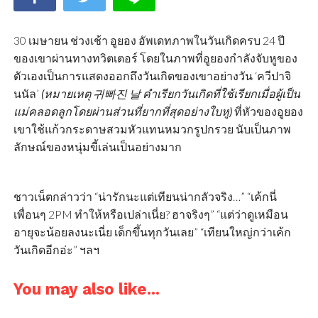
30 เมษายน ช่วงเช้า อูยอง อัพเดทภาพในวันเกิดครบ 24 ปี
ของเขาผ่านทางทวิตเตอร์ โดยในภาพที่อูยองกำลังจับหูของ
ตัวเองเป็นการแสดงออกถึงวันเกิดของเขาอย่างวัน ‘ควีปาจิ
นนัล’
(หมายเหตุ 귀빠진 날 คำเรียกวันเกิดที่ใช้เรียกเมื่อผู้เป็น
แม่คลอดลูกโดยผ่านส่วนที่ยากที่สุดอย่างใบหู)
ที่หัวของอูยอง
เขาใช้แก้วกระดาษสวมหัวแทนหมวกรูปกรวย นับเป็นภาพ
ลักษณ์ของหนุ่มขี้เล่นเป็นอย่างมาก
ชาวเน็ตกล่าวว่า “น่ารักนะแต่เทียนน่ากลัวจริง…” “เค้กนี่
เพื่อนๆ 2PM ทำให้หรือเปล่าเนี่ย? ฮาจริงๆ” “แต่ว่าดูเหมือน
อายุจะน้อยลงนะเนี่ย เด็กขึ้นทุกวันเลย” “เทียนใหญ่กว่าเค้ก
วันเกิดอีกอ่ะ” ฯลฯ
You may also like...