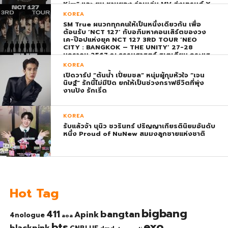
Kim” และ ยุน ชานยอง ร่วมเล่น MV ส่งเทรนด์ X
พุ่ง ติดอันดับ 1 โลก
KOREA
SM True ผนวกทุกคนให้เป็นหนึ่งเดียวกัน เพื่อ
ต้อนรับ ‘NCT 127’ กับอภิมหาคอนเสิร์ตของวง
เค-ป๊อปแห่งยุค NCT 127 3RD TOUR ‘NEO
CITY : BANGKOK – THE UNITY’ 27-28
มกราคม 2567 ณ ธรรมศาสตร์ สเตเดียม กระแส
ตอบรับยิ่งใหญ่สมการรอคอย บัตร SOLD OUT
KOREA
ทุกที่นั่งทันทีที่เปิดจำหน่าย !
เปิดวาร์ป “ต้นน้ำ เปี่ยมชล” หนุ่มผู้กุมหัวใจ “เจน
นิษฐ์” รักนี้ไม่มีปิด ยกให้เป็นช่วงกราฟชีวิตที่พุ่ง
งานปัง รักเริ่ด
KOREA
รับแล้วจ้า นุนิว ชวรินทร์ ปริญญาเกียรตินิยมอันดับ
หนึ่ง Proud of NuNew สมมงลูกชายแห่งชาติ
Hot Tag
bigbang
bangtan
411
Apink
4nologue
aoa
exo
bts
blackpink