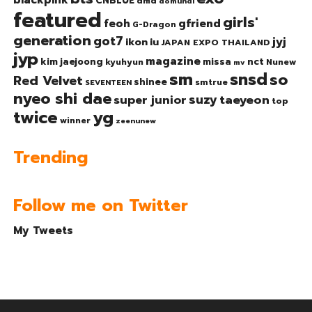
CNBLUE
dmd
domundi
featured
girls'
gfriend
feoh
G-Dragon
generation
got7
jyj
ikon
iu
JAPAN EXPO THAILAND
jyp
magazine
nct
kim jaejoong
missa
kyuhyun
Nunew
mv
sm
snsd
so
Red Velvet
shinee
smtrue
SEVENTEEN
nyeo shi dae
suzy
taeyeon
super junior
top
twice
yg
winner
zeenunew
Trending
Follow me on Twitter
My Tweets