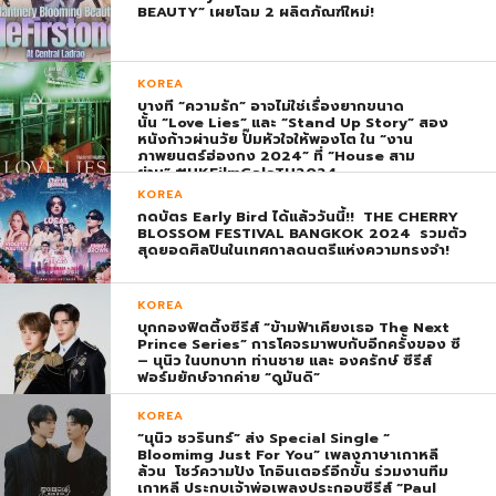
BEAUTY” เผยโฉม 2 ผลิตภัณฑ์ใหม่!
KOREA
บางที “ความรัก” อาจไม่ใช่เรื่องยากขนาด
นั้น “Love Lies” และ “Stand Up Story” สอง
หนังก้าวผ่านวัย ปั๊มหัวใจให้พองโต ใน “งาน
ภาพยนตร์ฮ่องกง 2024” ที่ “House สาม
ย่าน” #HKFilmGalaTH2024
KOREA
กดบัตร Early Bird ได้แล้ววันนี้!! THE CHERRY
BLOSSOM FESTIVAL BANGKOK 2024 รวมตัว
สุดยอดศิลปินในเทศกาลดนตรีแห่งความทรงจำ!
KOREA
บุกกองฟิตติ้งซีรีส์ “ข้ามฟ้าเคียงเธอ The Next
Prince Series” การโคจรมาพบกับอีกครั้งของ ซี
– นุนิว ในบทบาท ท่านชาย และ องครักษ์ ซีรีส์
ฟอร์มยักษ์จากค่าย “ดูมันดิ”
KOREA
“นุนิว ชวรินทร์” ส่ง Special Single “
Bloomimg Just For You” เพลงภาษาเกาหลี
ล้วน โชว์ความปัง โกอินเตอร์อีกขั้น ร่วมงานทีม
เกาหลี ประกบเจ้าพ่อเพลงประกอบซีรีส์ “Paul