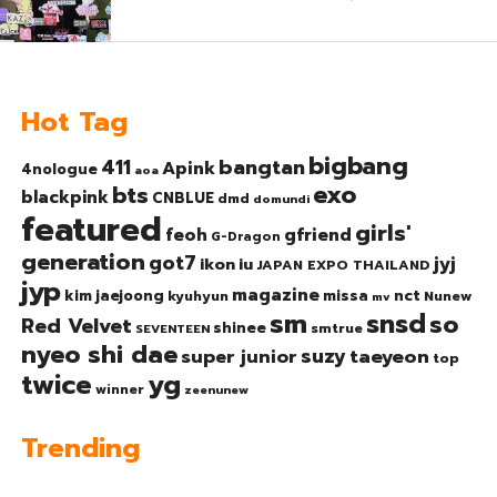
Hot Tag
bigbang
bangtan
411
Apink
4nologue
aoa
exo
bts
blackpink
CNBLUE
dmd
domundi
featured
girls'
gfriend
feoh
G-Dragon
generation
got7
jyj
ikon
iu
JAPAN EXPO THAILAND
jyp
magazine
nct
kim jaejoong
missa
kyuhyun
Nunew
mv
sm
snsd
so
Red Velvet
shinee
smtrue
SEVENTEEN
nyeo shi dae
suzy
taeyeon
super junior
top
twice
yg
winner
zeenunew
Trending