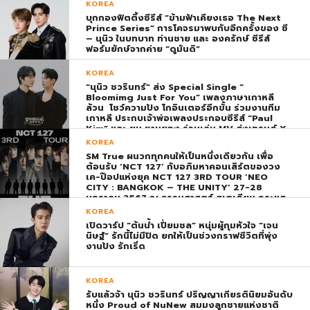
KOREA
บุกกองฟิตติ้งซีรีส์ “ข้ามฟ้าเคียงเธอ The Next
Prince Series” การโคจรมาพบกับอีกครั้งของ ซี
– นุนิว ในบทบาท ท่านชาย และ องครักษ์ ซีรีส์
ฟอร์มยักษ์จากค่าย “ดูมันดิ”
KOREA
“นุนิว ชวรินทร์” ส่ง Special Single “
Bloomimg Just For You” เพลงภาษาเกาหลี
ล้วน โชว์ความปัง โกอินเตอร์อีกขั้น ร่วมงานทีม
เกาหลี ประกบเจ้าพ่อเพลงประกอบซีรีส์ “Paul
Kim” และ ยุน ชานยอง ร่วมเล่น MV ส่งเทรนด์ X
พุ่ง ติดอันดับ 1 โลก
KOREA
SM True ผนวกทุกคนให้เป็นหนึ่งเดียวกัน เพื่อ
ต้อนรับ ‘NCT 127’ กับอภิมหาคอนเสิร์ตของวง
เค-ป๊อปแห่งยุค NCT 127 3RD TOUR ‘NEO
CITY : BANGKOK – THE UNITY’ 27-28
มกราคม 2567 ณ ธรรมศาสตร์ สเตเดียม กระแส
ตอบรับยิ่งใหญ่สมการรอคอย บัตร SOLD OUT
KOREA
ทุกที่นั่งทันทีที่เปิดจำหน่าย !
เปิดวาร์ป “ต้นน้ำ เปี่ยมชล” หนุ่มผู้กุมหัวใจ “เจน
นิษฐ์” รักนี้ไม่มีปิด ยกให้เป็นช่วงกราฟชีวิตที่พุ่ง
งานปัง รักเริ่ด
KOREA
รับแล้วจ้า นุนิว ชวรินทร์ ปริญญาเกียรตินิยมอันดับ
หนึ่ง Proud of NuNew สมมงลูกชายแห่งชาติ