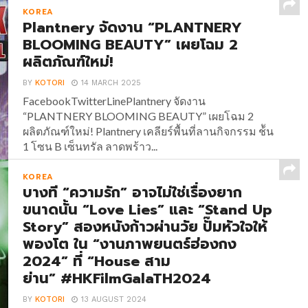
KOREA
CASTLE ประกาศเปิดประตูปราสาทชวนสัมผัสความ
Plantnery จัดงาน “PLANTNERY
หลอน อีเวนต์ต้อนรับฮาโลวีนครั้งแรกใน
BLOOMING BEAUTY” เผยโฉม 2
ประเทศไทย!!...
ผลิตภัณฑ์ใหม่!
BY
KOTORI
14 MARCH 2025
FacebookTwitterLinePlantnery จัดงาน
“PLANTNERY BLOOMING BEAUTY” เผยโฉม 2
ผลิตภัณฑ์ใหม่! Plantnery เคลียร์พื้นที่ลานกิจกรรม ช้ัน
1 โซน B เซ็นทรัล ลาดพร้าว...
KOREA
บางที “ความรัก” อาจไม่ใช่เรื่องยาก
ขนาดนั้น “Love Lies” และ “Stand Up
Story” สองหนังก้าวผ่านวัย ปั๊มหัวใจให้
พองโต ใน “งานภาพยนตร์ฮ่องกง
2024” ที่ “House สาม
ย่าน” #HKFilmGalaTH2024
BY
KOTORI
13 AUGUST 2024