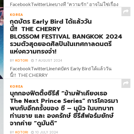
FacebookTwitterLineบางที “ความรัก” อาจไม่ใช่เรื่อง
ยากขนาดนั้น “Love Lies” และ “Stand Up Story” สอง
KOREA
หนังก้าวผ่านวัย ปั๊มหัวใจให้พองโต ใน “งานภาพยนตร์
กดบัตร Early Bird ได้แล้ววัน
ฮ่องกง 2024” ที่ “House สาม
นี้!! THE CHERRY
ย่าน” #HKFilmGalaTH2024 นอกเหนือจากหนังดุเข้ม
BLOSSOM FESTIVAL BANGKOK 2024
เต็มแม็กซ์แล้ว “งานภาพยนตร์ฮ่องกง 2024” (Hong
รวมตัวสุดยอดศิลปินในเทศกาลดนตรี
Kong...
แห่งความทรงจำ!
BY
KOTORI
7 AUGUST 2024
FacebookTwitterLineกดบัตร Early Bird ได้แล้ววัน
นี้!! THE CHERRY
BLOSSOM FESTIVAL BANGKOK 2024 รวมตัวสุด
KOREA
ยอดศิลปินในเทศกาลดนตรีแห่งความทรงจำ! เตรียม
บุกกองฟิตติ้งซีรีส์ “ข้ามฟ้าเคียงเธอ
ตัวให้พร้อมสำหรับค่ำคืนแห่งความทรงจำครั้งแรกใน
The Next Prince Series” การโคจรมา
กรุงเทพฯ! เทศกาลดนตรีที่รวบรวมศิลปินสุดฮอต และ
พบกับอีกครั้งของ ซี – นุนิว ในบทบาท
เป็นที่นิยมทั้งประเทศไทย และประเทศเกาหลีใต้ โดยผู้
ท่านชาย และ องครักษ์ ซีรีส์ฟอร์มยักษ์
จัด Rockski Live นำทัพศิลปินด้วย Lucas (ลูคัส) ซูเปอร์
สตาร์ KPOP กับการคัมแบคเดี่ยวในไทยครั้งแรกที่ทุก
จากค่าย “ดูมันดิ”
คนรอคอย, Jimmy Brown นักร้อง Indie R&B สัญชาติ
BY
KOTORI
10 JULY 2024