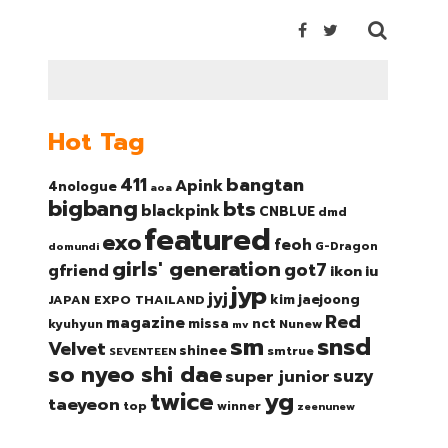
Hot Tag
bangtan
411
Apink
4nologue
aoa
bigbang
bts
blackpink
CNBLUE
dmd
featured
exo
feoh
domundi
G-Dragon
girls' generation
got7
gfriend
ikon
iu
jyp
jyj
kim jaejoong
JAPAN EXPO THAILAND
Red
magazine
nct
missa
kyuhyun
Nunew
mv
sm
snsd
Velvet
shinee
smtrue
SEVENTEEN
so nyeo shi dae
suzy
super junior
twice
yg
taeyeon
top
winner
zeenunew