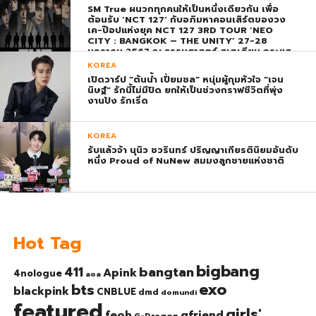
SM True ผนวกทุกคนให้เป็นหนึ่งเดียวกัน เพื่อ
ต้อนรับ ‘NCT 127’ กับอภิมหาคอนเสิร์ตของวง
เค-ป๊อปแห่งยุค NCT 127 3RD TOUR ‘NEO
CITY : BANGKOK – THE UNITY’ 27-28
มกราคม 2567 ณ ธรรมศาสตร์ สเตเดียม กระแส
ตอบรับยิ่งใหญ่สมการรอคอย บัตร SOLD OUT
KOREA
ทุกที่นั่งทันทีที่เปิดจำหน่าย !
เปิดวาร์ป “ต้นน้ำ เปี่ยมชล” หนุ่มผู้กุมหัวใจ “เจน
นิษฐ์” รักนี้ไม่มีปิด ยกให้เป็นช่วงกราฟชีวิตที่พุ่ง
งานปัง รักเริ่ด
KOREA
รับแล้วจ้า นุนิว ชวรินทร์ ปริญญาเกียรตินิยมอันดับ
หนึ่ง Proud of NuNew สมมงลูกชายแห่งชาติ
Hot Tag
bigbang
bangtan
411
Apink
4nologue
aoa
exo
bts
blackpink
CNBLUE
dmd
domundi
featured
girls'
gfriend
feoh