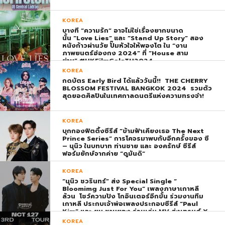
KOREA
บางที “ความรัก” อาจไม่ใช่เรื่องยากขนาด
นั้น “Love Lies” และ “Stand Up Story” สอง
หนังก้าวผ่านวัย ปั๊มหัวใจให้พองโต ใน “งาน
ภาพยนตร์ฮ่องกง 2024” ที่ “House สาม
ย่าน” #HKFilmGalaTH2024
KOREA
กดบัตร Early Bird ได้แล้ววันนี้!! THE CHERRY
BLOSSOM FESTIVAL BANGKOK 2024 รวมตัว
สุดยอดศิลปินในเทศกาลดนตรีแห่งความทรงจำ!
KOREA
บุกกองฟิตติ้งซีรีส์ “ข้ามฟ้าเคียงเธอ The Next
Prince Series” การโคจรมาพบกับอีกครั้งของ ซี
– นุนิว ในบทบาท ท่านชาย และ องครักษ์ ซีรีส์
ฟอร์มยักษ์จากค่าย “ดูมันดิ”
KOREA
“นุนิว ชวรินทร์” ส่ง Special Single “
Bloomimg Just For You” เพลงภาษาเกาหลี
ล้วน โชว์ความปัง โกอินเตอร์อีกขั้น ร่วมงานทีม
เกาหลี ประกบเจ้าพ่อเพลงประกอบซีรีส์ “Paul
Kim” และ ยุน ชานยอง ร่วมเล่น MV ส่งเทรนด์ X
พุ่ง ติดอันดับ 1 โลก
KOREA