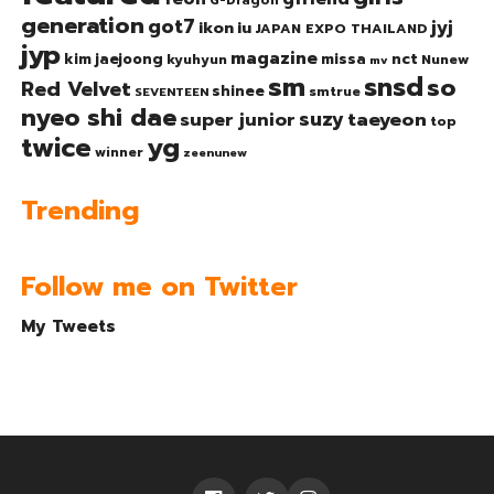
G-Dragon
generation
got7
jyj
ikon
iu
JAPAN EXPO THAILAND
jyp
magazine
nct
kim jaejoong
missa
kyuhyun
Nunew
mv
sm
snsd
so
Red Velvet
shinee
smtrue
SEVENTEEN
nyeo shi dae
suzy
taeyeon
super junior
top
twice
yg
winner
zeenunew
Trending
Follow me on Twitter
My Tweets