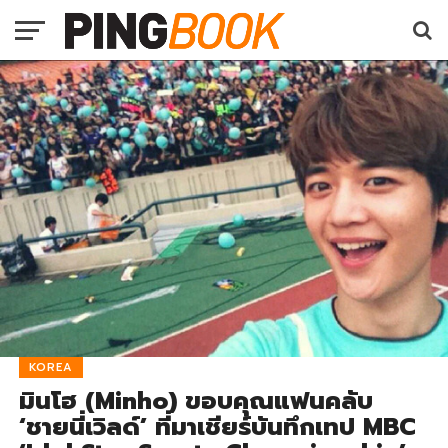
KOREA
มินโฮ (Minho) ขอบคุณแฟนคลับ
‘ชายนี่เวิลด์’ ที่มาเชียร์บันทึกเทป MBC