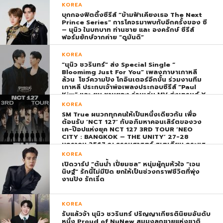
KOREA
บุกกองฟิตติ้งซีรีส์ “ข้ามฟ้าเคียงเธอ The Next
Prince Series” การโคจรมาพบกับอีกครั้งของ ซี
– นุนิว ในบทบาท ท่านชาย และ องครักษ์ ซีรีส์
ฟอร์มยักษ์จากค่าย “ดูมันดิ”
KOREA
“นุนิว ชวรินทร์” ส่ง Special Single “
Bloomimg Just For You” เพลงภาษาเกาหลี
ล้วน โชว์ความปัง โกอินเตอร์อีกขั้น ร่วมงานทีม
เกาหลี ประกบเจ้าพ่อเพลงประกอบซีรีส์ “Paul
Kim” และ ยุน ชานยอง ร่วมเล่น MV ส่งเทรนด์ X
พุ่ง ติดอันดับ 1 โลก
KOREA
SM True ผนวกทุกคนให้เป็นหนึ่งเดียวกัน เพื่อ
ต้อนรับ ‘NCT 127’ กับอภิมหาคอนเสิร์ตของวง
เค-ป๊อปแห่งยุค NCT 127 3RD TOUR ‘NEO
CITY : BANGKOK – THE UNITY’ 27-28
มกราคม 2567 ณ ธรรมศาสตร์ สเตเดียม กระแส
ตอบรับยิ่งใหญ่สมการรอคอย บัตร SOLD OUT
KOREA
ทุกที่นั่งทันทีที่เปิดจำหน่าย !
เปิดวาร์ป “ต้นน้ำ เปี่ยมชล” หนุ่มผู้กุมหัวใจ “เจน
นิษฐ์” รักนี้ไม่มีปิด ยกให้เป็นช่วงกราฟชีวิตที่พุ่ง
งานปัง รักเริ่ด
KOREA
รับแล้วจ้า นุนิว ชวรินทร์ ปริญญาเกียรตินิยมอันดับ
หนึ่ง Proud of NuNew สมมงลูกชายแห่งชาติ