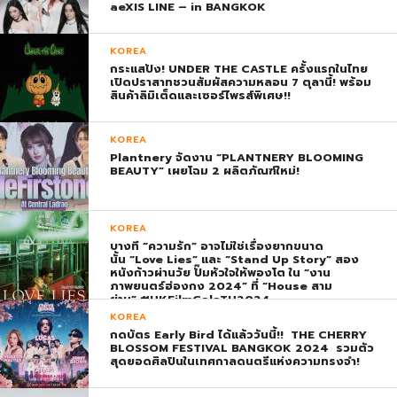
aeXIS LINE – in BANGKOK
KOREA
กระแสปัง! UNDER THE CASTLE ครั้งแรกในไทย
เปิดปราสาทชวนสัมผัสความหลอน 7 ตุลานี้! พร้อม
สินค้าลิมิเต็ดและเซอร์ไพรส์พิเศษ!!
KOREA
Plantnery จัดงาน “PLANTNERY BLOOMING
BEAUTY” เผยโฉม 2 ผลิตภัณฑ์ใหม่!
KOREA
บางที “ความรัก” อาจไม่ใช่เรื่องยากขนาด
นั้น “Love Lies” และ “Stand Up Story” สอง
หนังก้าวผ่านวัย ปั๊มหัวใจให้พองโต ใน “งาน
ภาพยนตร์ฮ่องกง 2024” ที่ “House สาม
ย่าน” #HKFilmGalaTH2024
KOREA
กดบัตร Early Bird ได้แล้ววันนี้!! THE CHERRY
BLOSSOM FESTIVAL BANGKOK 2024 รวมตัว
สุดยอดศิลปินในเทศกาลดนตรีแห่งความทรงจำ!