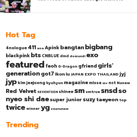
Hot Tag
bigbang
bangtan
411
Apink
4nologue
aoa
exo
bts
blackpink
CNBLUE
dmd
domundi
featured
girls'
gfriend
feoh
G-Dragon
generation
got7
jyj
ikon
iu
JAPAN EXPO THAILAND
jyp
magazine
nct
kim jaejoong
missa
kyuhyun
Nunew
mv
sm
snsd
so
Red Velvet
shinee
smtrue
SEVENTEEN
nyeo shi dae
suzy
taeyeon
super junior
top
twice
yg
winner
zeenunew
Trending