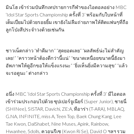
มินโฮ เข้าร่วมบันทึกเทปรายการกีฬาของไอดอลอย่าง MBC
‘Idol Star Sports Championship ครั้งที่ 3’ พร้อมกับใบหน้าที่
เต็มเปี่ยมไปด้วยรอยยิ้ม เขายังไม่ลืมถ่ายภาพให้ติดแฟนๆที่ถือ
ลูกโป่งสีประจำวงด้วยเช่นกัน
ชาวเน็ตกล่าว “ทำดีมาก” “สุดยอดเลย” “ผลลัพธ์น่ะไม่สำคัญ
เลย!” “คราวหน้าต้องดีกว่านี้แน่” “ขนาดเหนื่อยขนาดนี้ยังมา
อัพภาพให้ดูอีกขอให้แข็งแรงนะ” “ยิ่งเห็นยิ่งมีความสุข” “แล้ว
จะรอดูนะ” ต่างกล่าว
อนึ่ง MBC ‘Idol Star Sports Championship ครั้งที่ 3’ มีไอดอล
เข้าร่วมประกอบไปด้วย ซุปเปอร์จูเนียร์ (Super Junior), ชายนี่
(SHINee), SISTAR, Davichi, ZE:A, ทีอาร่า (T-ARA), MBLAQ,
G.NA, INFINITE, miss A, Teen Top, Baek Chung Kang, Lee
Tae Kwon, DalShabet, Nine Muses, Apink, Rainbow,
Hwanhee, 5dolls, ควอนรีเซ (Kwon Ri Se), David O ฯลฯ รวม