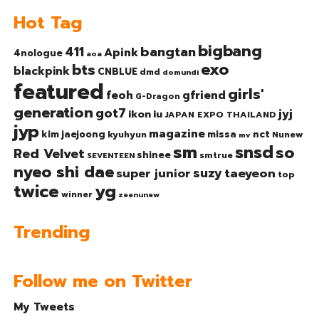
Hot Tag
bigbang
bangtan
411
Apink
4nologue
aoa
exo
bts
blackpink
CNBLUE
dmd
domundi
featured
girls'
gfriend
feoh
G-Dragon
generation
got7
jyj
ikon
iu
JAPAN EXPO THAILAND
jyp
magazine
nct
kim jaejoong
missa
kyuhyun
Nunew
mv
sm
snsd
so
Red Velvet
shinee
smtrue
SEVENTEEN
nyeo shi dae
suzy
taeyeon
super junior
top
twice
yg
winner
zeenunew
Trending
Follow me on Twitter
My Tweets