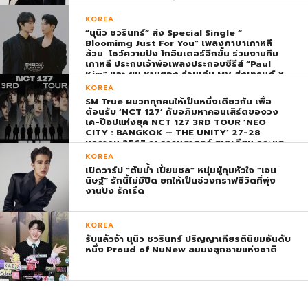
KOREA
“นุนิว ชวรินทร์” ส่ง Special Single “
Bloomimg Just For You” เพลงภาษาเกาหลี
ล้วน โชว์ความปัง โกอินเตอร์อีกขั้น ร่วมงานทีม
เกาหลี ประกบเจ้าพ่อเพลงประกอบซีรีส์ “Paul
Kim” และ ยุน ชานยอง ร่วมเล่น MV ส่งเทรนด์ X
พุ่ง ติดอันดับ 1 โลก
KOREA
SM True ผนวกทุกคนให้เป็นหนึ่งเดียวกัน เพื่อ
ต้อนรับ ‘NCT 127’ กับอภิมหาคอนเสิร์ตของวง
เค-ป๊อปแห่งยุค NCT 127 3RD TOUR ‘NEO
CITY : BANGKOK – THE UNITY’ 27-28
มกราคม 2567 ณ ธรรมศาสตร์ สเตเดียม กระแส
ตอบรับยิ่งใหญ่สมการรอคอย บัตร SOLD OUT
KOREA
ทุกที่นั่งทันทีที่เปิดจำหน่าย !
เปิดวาร์ป “ต้นน้ำ เปี่ยมชล” หนุ่มผู้กุมหัวใจ “เจน
นิษฐ์” รักนี้ไม่มีปิด ยกให้เป็นช่วงกราฟชีวิตที่พุ่ง
งานปัง รักเริ่ด
KOREA
รับแล้วจ้า นุนิว ชวรินทร์ ปริญญาเกียรตินิยมอันดับ
หนึ่ง Proud of NuNew สมมงลูกชายแห่งชาติ