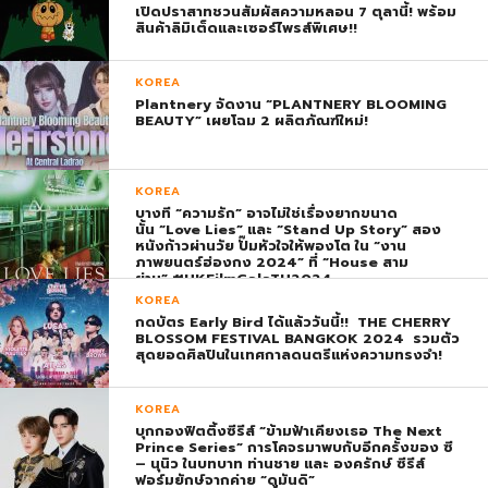
เปิดปราสาทชวนสัมผัสความหลอน 7 ตุลานี้! พร้อม
สินค้าลิมิเต็ดและเซอร์ไพรส์พิเศษ!!
KOREA
Plantnery จัดงาน “PLANTNERY BLOOMING
BEAUTY” เผยโฉม 2 ผลิตภัณฑ์ใหม่!
KOREA
บางที “ความรัก” อาจไม่ใช่เรื่องยากขนาด
นั้น “Love Lies” และ “Stand Up Story” สอง
หนังก้าวผ่านวัย ปั๊มหัวใจให้พองโต ใน “งาน
ภาพยนตร์ฮ่องกง 2024” ที่ “House สาม
ย่าน” #HKFilmGalaTH2024
KOREA
กดบัตร Early Bird ได้แล้ววันนี้!! THE CHERRY
BLOSSOM FESTIVAL BANGKOK 2024 รวมตัว
สุดยอดศิลปินในเทศกาลดนตรีแห่งความทรงจำ!
KOREA
บุกกองฟิตติ้งซีรีส์ “ข้ามฟ้าเคียงเธอ The Next
Prince Series” การโคจรมาพบกับอีกครั้งของ ซี
– นุนิว ในบทบาท ท่านชาย และ องครักษ์ ซีรีส์
ฟอร์มยักษ์จากค่าย “ดูมันดิ”