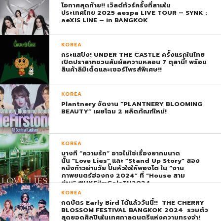
โอกาศสุดท้าย!! เวิลด์ทัวร์ครั้งที่สามใน
ประเทศไทย 2025 aespa LIVE TOUR – SYNK :
aeXIS LINE – in BANGKOK
KOREA
กระแสปัง! UNDER THE CASTLE ครั้งแรกในไทย
เปิดปราสาทชวนสัมผัสความหลอน 7 ตุลานี้! พร้อม
สินค้าลิมิเต็ดและเซอร์ไพรส์พิเศษ!!
KOREA
Plantnery จัดงาน “PLANTNERY BLOOMING
BEAUTY” เผยโฉม 2 ผลิตภัณฑ์ใหม่!
KOREA
บางที “ความรัก” อาจไม่ใช่เรื่องยากขนาด
นั้น “Love Lies” และ “Stand Up Story” สอง
หนังก้าวผ่านวัย ปั๊มหัวใจให้พองโต ใน “งาน
ภาพยนตร์ฮ่องกง 2024” ที่ “House สาม
ย่าน” #HKFilmGalaTH2024
KOREA
กดบัตร Early Bird ได้แล้ววันนี้!! THE CHERRY
BLOSSOM FESTIVAL BANGKOK 2024 รวมตัว
สุดยอดศิลปินในเทศกาลดนตรีแห่งความทรงจำ!