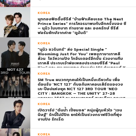
KOREA
บุกกองฟิตติ้งซีรีส์ “ข้ามฟ้าเคียงเธอ The Next
Prince Series” การโคจรมาพบกับอีกครั้งของ ซี
– นุนิว ในบทบาท ท่านชาย และ องครักษ์ ซีรีส์
ฟอร์มยักษ์จากค่าย “ดูมันดิ”
KOREA
“นุนิว ชวรินทร์” ส่ง Special Single “
Bloomimg Just For You” เพลงภาษาเกาหลี
ล้วน โชว์ความปัง โกอินเตอร์อีกขั้น ร่วมงานทีม
เกาหลี ประกบเจ้าพ่อเพลงประกอบซีรีส์ “Paul
Kim” และ ยุน ชานยอง ร่วมเล่น MV ส่งเทรนด์ X
พุ่ง ติดอันดับ 1 โลก
KOREA
SM True ผนวกทุกคนให้เป็นหนึ่งเดียวกัน เพื่อ
ต้อนรับ ‘NCT 127’ กับอภิมหาคอนเสิร์ตของวง
เค-ป๊อปแห่งยุค NCT 127 3RD TOUR ‘NEO
CITY : BANGKOK – THE UNITY’ 27-28
มกราคม 2567 ณ ธรรมศาสตร์ สเตเดียม กระแส
ตอบรับยิ่งใหญ่สมการรอคอย บัตร SOLD OUT
KOREA
ทุกที่นั่งทันทีที่เปิดจำหน่าย !
เปิดวาร์ป “ต้นน้ำ เปี่ยมชล” หนุ่มผู้กุมหัวใจ “เจน
นิษฐ์” รักนี้ไม่มีปิด ยกให้เป็นช่วงกราฟชีวิตที่พุ่ง
งานปัง รักเริ่ด
KOREA