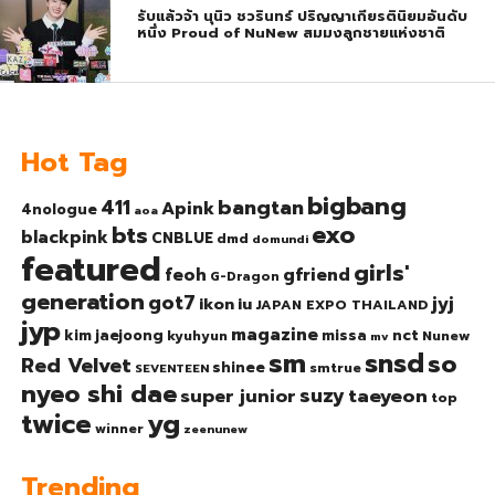
รับแล้วจ้า นุนิว ชวรินทร์ ปริญญาเกียรตินิยมอันดับ
หนึ่ง Proud of NuNew สมมงลูกชายแห่งชาติ
Hot Tag
bigbang
bangtan
411
Apink
4nologue
aoa
exo
bts
blackpink
CNBLUE
dmd
domundi
featured
girls'
gfriend
feoh
G-Dragon
generation
got7
jyj
ikon
iu
JAPAN EXPO THAILAND
jyp
magazine
nct
kim jaejoong
missa
kyuhyun
Nunew
mv
sm
snsd
so
Red Velvet
shinee
smtrue
SEVENTEEN
nyeo shi dae
suzy
taeyeon
super junior
top
twice
yg
winner
zeenunew
Trending