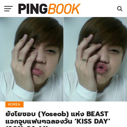
KOREA
ยังโยซอบ (Yoseob) แห่ง BEAST
แจกจูบแฟนๆฉลองวัน ‘KISS DAY’