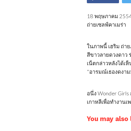
18 พฤษภาคม 2554 
ถ่ายเซลฟ์คาเมร่า
ในภาพนี้ เฮริม ถ่
สีขาวลายดวงดาว ร่ว
เน็ตกล่าวหลังได้เห็
"อารมณ์เธองดงามม
อนึ่ง Wonder Girl
เกาหลีเพื่อทำงานเ
You may also l