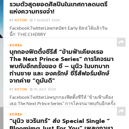
รวมตัวสุดยอดศิลปินในเทศกาลดนตรี
Kong...
แห่งความทรงจำ!
BY
KOTORI
7 AUGUST 2024
FacebookTwitterLineกดบัตร Early Bird ได้แล้ววัน
นี้!! THE CHERRY
BLOSSOM FESTIVAL BANGKOK 2024 รวมตัวสุด
KOREA
ยอดศิลปินในเทศกาลดนตรีแห่งความทรงจำ! เตรียม
บุกกองฟิตติ้งซีรีส์ “ข้ามฟ้าเคียงเธอ
ตัวให้พร้อมสำหรับค่ำคืนแห่งความทรงจำครั้งแรกใน
The Next Prince Series” การโคจรมา
กรุงเทพฯ! เทศกาลดนตรีที่รวบรวมศิลปินสุดฮอต และ
พบกับอีกครั้งของ ซี – นุนิว ในบทบาท
เป็นที่นิยมทั้งประเทศไทย และประเทศเกาหลีใต้ โดยผู้
ท่านชาย และ องครักษ์ ซีรีส์ฟอร์มยักษ์
จัด Rockski Live นำทัพศิลปินด้วย Lucas (ลูคัส) ซูเปอร์
สตาร์ KPOP กับการคัมแบคเดี่ยวในไทยครั้งแรกที่ทุก
จากค่าย “ดูมันดิ”
คนรอคอย, Jimmy Brown นักร้อง Indie R&B สัญชาติ
BY
KOTORI
10 JULY 2024
เกาหลี ที่ทัวร์คอนเสิร์ตไปทั่วโลก...
FacebookTwitterLineบุกกองฟิตติ้งซีรีส์ “ข้ามฟ้าเคียง
เธอ The Next Prince Series” การโคจรมาพบกับอีกครั้ง
ของ ซี – นุนิว ในบทบาท ท่านชาย และ องครักษ์ ซีรีส์
KOREA
ฟอร์มยักษ์จากค่าย “ดูมันดิ”...
“นุนิว ชวรินทร์” ส่ง Special Single “
Bloomimg Just For You” เพลงภาษา