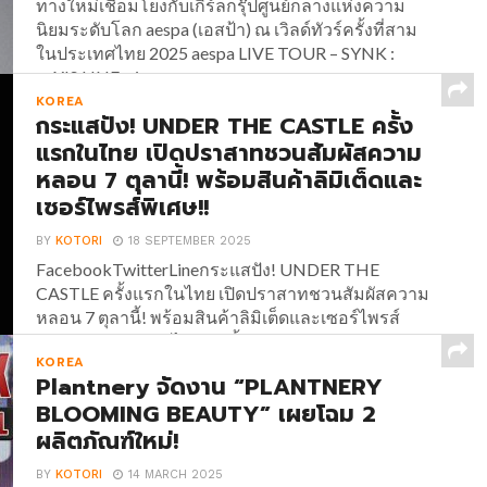
ทางใหม่เชื่อมโยงกับเกิร์ลกรุ๊ปศูนย์กลางแห่งความ
นิยมระดับโลก aespa (เอสป้า) ณ เวิลด์ทัวร์ครั้งที่สาม
ในประเทศไทย 2025 aespa LIVE TOUR – SYNK :
aeXIS LINE – in...
KOREA
กระแสปัง! UNDER THE CASTLE ครั้ง
แรกในไทย เปิดปราสาทชวนสัมผัสความ
หลอน 7 ตุลานี้! พร้อมสินค้าลิมิเต็ดและ
เซอร์ไพรส์พิเศษ!!
BY
KOTORI
18 SEPTEMBER 2025
FacebookTwitterLineกระแสปัง! UNDER THE
CASTLE ครั้งแรกในไทย เปิดปราสาทชวนสัมผัสความ
หลอน 7 ตุลานี้! พร้อมสินค้าลิมิเต็ดและเซอร์ไพรส์
พิเศษ!! กระแสแรงไม่หยุด ตั้งแต่ UNDER THE
KOREA
CASTLE ประกาศเปิดประตูปราสาทชวนสัมผัสความ
Plantnery จัดงาน “PLANTNERY
หลอน อีเวนต์ต้อนรับฮาโลวีนครั้งแรกใน
BLOOMING BEAUTY” เผยโฉม 2
ประเทศไทย!!...
ผลิตภัณฑ์ใหม่!
BY
KOTORI
14 MARCH 2025