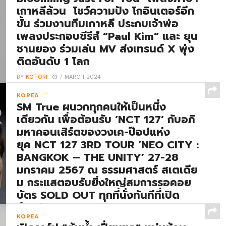
เกาหลีล้วน โชว์ความปัง โกอินเตอร์อีก
ขั้น ร่วมงานทีมเกาหลี ประกบเจ้าพ่อ
เพลงประกอบซีรีส์ “Paul Kim” และ ยุน
ชานยอง ร่วมเล่น MV ส่งเทรนด์ X พุ่ง
ติดอันดับ 1 โลก
BY
KOTORI
7 MARCH 2024
FacebookTwitterLine“นุนิว ชวรินทร์” ส่ง Special
KOREA
Single “ Bloomimg Just For You” เพลงภาษาเกาหลี
SM True ผนวกทุกคนให้เป็นหนึ่ง
ล้วน โชว์ความปัง โกอินเตอร์อีกขั้น ร่วมงานทีม
เดียวกัน เพื่อต้อนรับ ‘NCT 127’ กับอภิ
เกาหลี ประกบเจ้าพ่อเพลงประกอบซีรีส์ “Paul
มหาคอนเสิร์ตของวงเค-ป๊อปแห่ง
Kim” และ...
ยุค NCT 127 3RD TOUR ‘NEO CITY :
BANGKOK – THE UNITY’ 27-28
มกราคม 2567 ณ ธรรมศาสตร์ สเตเดีย
ม กระแสตอบรับยิ่งใหญ่สมการรอคอย
บัตร SOLD OUT ทุกที่นั่งทันทีที่เปิด
จำหน่าย !
KOREA
BY
KOTORI
26 JANUARY 2024