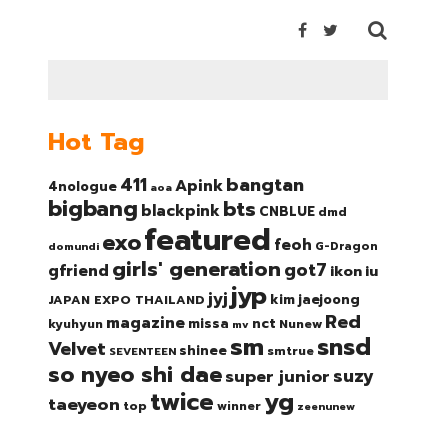
Hot Tag
bangtan
411
Apink
4nologue
aoa
bigbang
bts
blackpink
CNBLUE
dmd
featured
exo
feoh
domundi
G-Dragon
girls' generation
got7
gfriend
ikon
iu
jyp
jyj
kim jaejoong
JAPAN EXPO THAILAND
Red
magazine
nct
missa
kyuhyun
Nunew
mv
sm
snsd
Velvet
shinee
smtrue
SEVENTEEN
so nyeo shi dae
suzy
super junior
twice
yg
taeyeon
top
winner
zeenunew