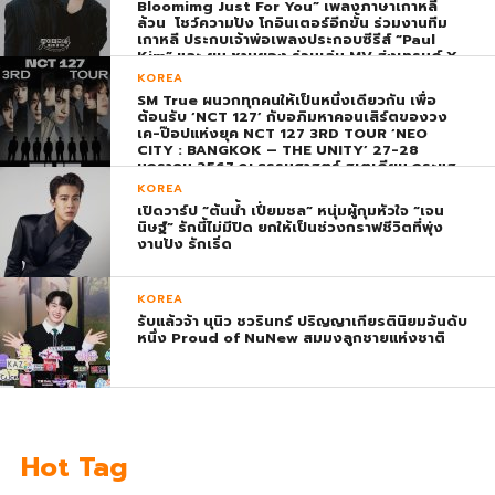
Bloomimg Just For You” เพลงภาษาเกาหลี
ล้วน โชว์ความปัง โกอินเตอร์อีกขั้น ร่วมงานทีม
เกาหลี ประกบเจ้าพ่อเพลงประกอบซีรีส์ “Paul
Kim” และ ยุน ชานยอง ร่วมเล่น MV ส่งเทรนด์ X
พุ่ง ติดอันดับ 1 โลก
KOREA
SM True ผนวกทุกคนให้เป็นหนึ่งเดียวกัน เพื่อ
ต้อนรับ ‘NCT 127’ กับอภิมหาคอนเสิร์ตของวง
เค-ป๊อปแห่งยุค NCT 127 3RD TOUR ‘NEO
CITY : BANGKOK – THE UNITY’ 27-28
มกราคม 2567 ณ ธรรมศาสตร์ สเตเดียม กระแส
ตอบรับยิ่งใหญ่สมการรอคอย บัตร SOLD OUT
KOREA
ทุกที่นั่งทันทีที่เปิดจำหน่าย !
เปิดวาร์ป “ต้นน้ำ เปี่ยมชล” หนุ่มผู้กุมหัวใจ “เจน
นิษฐ์” รักนี้ไม่มีปิด ยกให้เป็นช่วงกราฟชีวิตที่พุ่ง
งานปัง รักเริ่ด
KOREA
รับแล้วจ้า นุนิว ชวรินทร์ ปริญญาเกียรตินิยมอันดับ
หนึ่ง Proud of NuNew สมมงลูกชายแห่งชาติ
Hot Tag