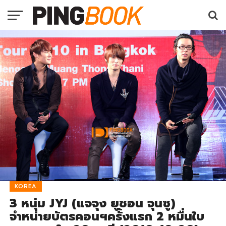
KOREA
3 หนุ่ม JYJ (แจจุง ยูชอน จุนซู)
จำหน่ายบัตรคอนฯครั้งแรก 2 หมื่นใบ