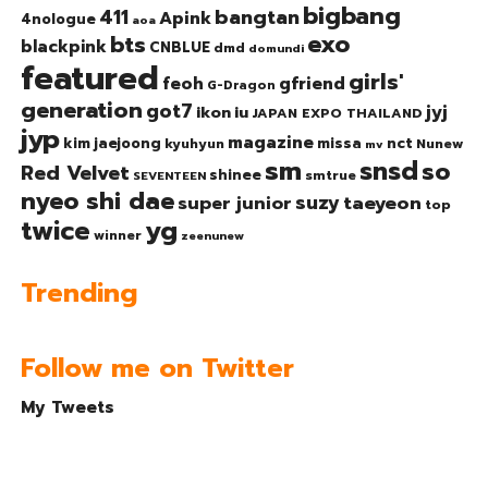
bigbang
bangtan
411
Apink
4nologue
aoa
exo
bts
blackpink
CNBLUE
dmd
domundi
featured
girls'
gfriend
feoh
G-Dragon
generation
got7
jyj
ikon
iu
JAPAN EXPO THAILAND
jyp
magazine
nct
kim jaejoong
missa
kyuhyun
Nunew
mv
sm
snsd
so
Red Velvet
shinee
smtrue
SEVENTEEN
nyeo shi dae
suzy
taeyeon
super junior
top
twice
yg
winner
zeenunew
Trending
Follow me on Twitter
My Tweets