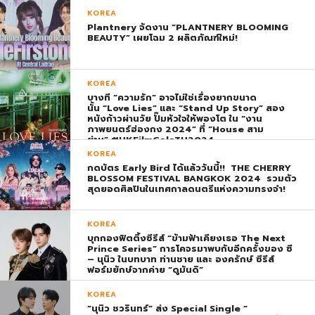
KOREA
Plantnery จัดงาน “PLANTNERY BLOOMING
BEAUTY” เผยโฉม 2 ผลิตภัณฑ์ใหม่!
KOREA
บางที “ความรัก” อาจไม่ใช่เรื่องยากขนาด
นั้น “Love Lies” และ “Stand Up Story” สอง
หนังก้าวผ่านวัย ปั๊มหัวใจให้พองโต ใน “งาน
ภาพยนตร์ฮ่องกง 2024” ที่ “House สาม
ย่าน” #HKFilmGalaTH2024
KOREA
กดบัตร Early Bird ได้แล้ววันนี้!! THE CHERRY
BLOSSOM FESTIVAL BANGKOK 2024 รวมตัว
สุดยอดศิลปินในเทศกาลดนตรีแห่งความทรงจำ!
KOREA
บุกกองฟิตติ้งซีรีส์ “ข้ามฟ้าเคียงเธอ The Next
Prince Series” การโคจรมาพบกับอีกครั้งของ ซี
– นุนิว ในบทบาท ท่านชาย และ องครักษ์ ซีรีส์
ฟอร์มยักษ์จากค่าย “ดูมันดิ”
KOREA
“นุนิว ชวรินทร์” ส่ง Special Single “