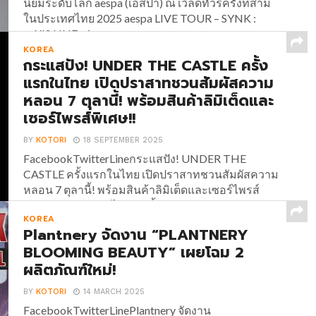
นิยมระดับโลก aespa (เอสป้า) ณ เวิลด์ทัวร์ครั้งที่สาม
ในประเทศไทย 2025 aespa LIVE TOUR – SYNK :
aeXIS LINE – in...
KOREA
กระแสปัง! UNDER THE CASTLE ครั้ง
แรกในไทย เปิดปราสาทชวนสัมผัสความ
หลอน 7 ตุลานี้! พร้อมสินค้าลิมิเต็ดและ
เซอร์ไพรส์พิเศษ!!
BY
KOTORI
18 SEPTEMBER 2025
FacebookTwitterLineกระแสปัง! UNDER THE
CASTLE ครั้งแรกในไทย เปิดปราสาทชวนสัมผัสความ
หลอน 7 ตุลานี้! พร้อมสินค้าลิมิเต็ดและเซอร์ไพรส์
พิเศษ!! กระแสแรงไม่หยุด ตั้งแต่ UNDER THE
KOREA
CASTLE ประกาศเปิดประตูปราสาทชวนสัมผัสความ
Plantnery จัดงาน “PLANTNERY
หลอน อีเวนต์ต้อนรับฮาโลวีนครั้งแรกใน
BLOOMING BEAUTY” เผยโฉม 2
ประเทศไทย!!...
ผลิตภัณฑ์ใหม่!
BY
KOTORI
14 MARCH 2025
FacebookTwitterLinePlantnery จัดงาน