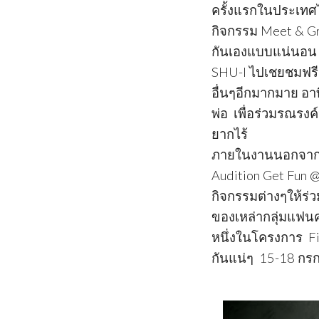
ครั้งแรกในประเทศไ
กิจกรรม Meet & Gr
กันเองแบบแน่นอน ค
SHU-I ไปเชยชมฟรีๆ
อื่นๆอีกมากมาย อา
พ่อ เพื่อร่วมรณรงค
ยากไร้
ภายในงานนอกจากจ
Audition Get Fun @
กิจกรรมต่างๆให้ร
ของเหล่ากลุ่มแฟนคล
หนึ่งในโครงการ  F
กันแน่ๆ 15-18 กรกฎ