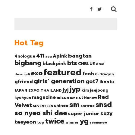
Hot Tag
bangtan
411
Apink
4nologue
aoa
bigbang
bts
blackpink
CNBLUE
dmd
featured
exo
feoh
domundi
G-Dragon
girls' generation
got7
gfriend
ikon
iu
jyp
jyj
kim jaejoong
JAPAN EXPO THAILAND
Red
magazine
nct
missa
kyuhyun
Nunew
mv
sm
snsd
Velvet
shinee
smtrue
SEVENTEEN
so nyeo shi dae
suzy
super junior
twice
yg
taeyeon
top
winner
zeenunew