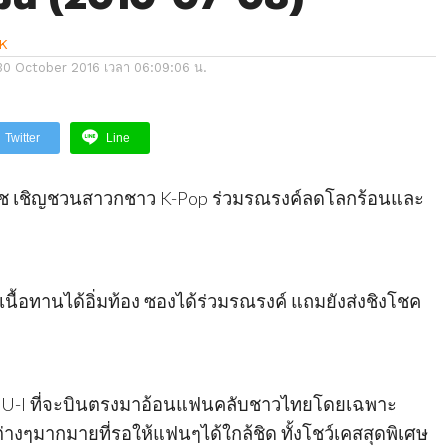
K
30 October 2016 เวลา 06:09:06 น.
Twitter
Line
ิชโช เชิญชวนสาวกชาว K-Pop ร่วมรณรงค์ลดโลกร้อนและ
 เนื้อทานได้อิ่มท้อง ซองได้ร่วมรณรงค์ แถมยังส่งชิงโชค
 SHU-I ที่จะบินตรงมาอ้อนแฟนคลับชาวไทยโดยเฉพาะ
่างๆมากมายที่รอให้แฟนๆได้ใกล้ชิด ทั้งโชว์เคสสุดพิเศษ