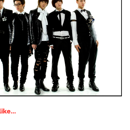
ike...