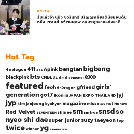
KOREA
รับแล้วจ้า นุนิว ชวรินทร์ ปริญญาเกียรตินิยมอันดับ
หนึ่ง Proud of NuNew สมมงลูกชายแห่งชาติ
Hot Tag
bigbang
bangtan
411
Apink
4nologue
aoa
exo
bts
blackpink
CNBLUE
dmd
domundi
featured
girls'
gfriend
feoh
G-Dragon
generation
got7
jyj
ikon
iu
JAPAN EXPO THAILAND
jyp
magazine
nct
kim jaejoong
missa
kyuhyun
Nunew
mv
sm
snsd
so
Red Velvet
shinee
smtrue
SEVENTEEN
nyeo shi dae
suzy
taeyeon
super junior
top
twice
yg
winner
zeenunew