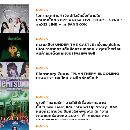
KOREA
โอกาศสุดท้าย!! เวิลด์ทัวร์ครั้งที่สามใน
ประเทศไทย 2025 aespa LIVE TOUR – SYNK :
aeXIS LINE – in BANGKOK
KOREA
กระแสปัง! UNDER THE CASTLE ครั้งแรกในไทย
เปิดปราสาทชวนสัมผัสความหลอน 7 ตุลานี้! พร้อม
สินค้าลิมิเต็ดและเซอร์ไพรส์พิเศษ!!
KOREA
Plantnery จัดงาน “PLANTNERY BLOOMING
BEAUTY” เผยโฉม 2 ผลิตภัณฑ์ใหม่!
KOREA
บางที “ความรัก” อาจไม่ใช่เรื่องยากขนาด
นั้น “Love Lies” และ “Stand Up Story” สอง
หนังก้าวผ่านวัย ปั๊มหัวใจให้พองโต ใน “งาน
ภาพยนตร์ฮ่องกง 2024” ที่ “House สาม
ย่าน” #HKFilmGalaTH2024
KOREA