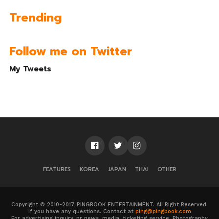
Trending
Follow me on Twitter
My Tweets
FEATURES
KOREA
JAPAN
THAI
OTHER
Copyright © 2010-2017 PINGBOOK ENTERTAINMENT. All Right Reserved.
If you have any questions. Contact at
ping@pingbook.com
For advertising inquiry, pr news, media, ticketing service, Photography