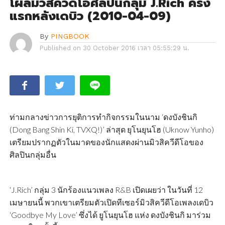
โผล่มิวสิควีดีโอศิลปินกลุ่ม J.Rich ครั้ง
แรกหลังเดบิว (2010-04-09)
By
PINGBOOK
Published on
30 October 2016 เวลา 05:55:29 น.
ท่ามกลางข่าวการยุติการทำกิจกรรมในนาม ‘ดงบังชินกิ
(Dong Bang Shin Ki, TVXQ!)’ ล่าสุด ยุโนยุนโฮ (Uknow Yunho)
เตรียมปรากฏตัวในมาดของนักแสดงผ่านมิวสิควีดีโอของ
ศิลปินกลุ่มอื่น
‘J.Rich’ กลุ่ม 3 นักร้องแนวเพลง R&B เปิดเผยว่า ในวันที่ 12
เมษายนนี้ พวกเขาเตรียมตัวเปิดทีเซอร์มิวสิควีดีโอเพลงเดบิว
‘Goodbye My Love’ ซึ่งได้ ยูโนยุนโฮ แห่ง ดงบังชินกิ มาร่วม