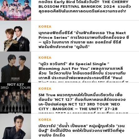
กดบัตร Early Bird ได้แล้ววันนี้!! THE CHERRY
BLOSSOM FESTIVAL BANGKOK 2024 รวมตัว
สุดยอดศิลปินในเทศกาลดนตรีแห่งความทรงจำ!
KOREA
บุกกองฟิตติ้งซีรีส์ “ข้ามฟ้าเคียงเธอ The Next
Prince Series” การโคจรมาพบกับอีกครั้งของ ซี
– นุนิว ในบทบาท ท่านชาย และ องครักษ์ ซีรีส์
ฟอร์มยักษ์จากค่าย “ดูมันดิ”
KOREA
“นุนิว ชวรินทร์” ส่ง Special Single “
Bloomimg Just For You” เพลงภาษาเกาหลี
ล้วน โชว์ความปัง โกอินเตอร์อีกขั้น ร่วมงานทีม
เกาหลี ประกบเจ้าพ่อเพลงประกอบซีรีส์ “Paul
Kim” และ ยุน ชานยอง ร่วมเล่น MV ส่งเทรนด์ X
พุ่ง ติดอันดับ 1 โลก
KOREA
SM True ผนวกทุกคนให้เป็นหนึ่งเดียวกัน เพื่อ
ต้อนรับ ‘NCT 127’ กับอภิมหาคอนเสิร์ตของวง
เค-ป๊อปแห่งยุค NCT 127 3RD TOUR ‘NEO
CITY : BANGKOK – THE UNITY’ 27-28
มกราคม 2567 ณ ธรรมศาสตร์ สเตเดียม กระแส
ตอบรับยิ่งใหญ่สมการรอคอย บัตร SOLD OUT
KOREA
ทุกที่นั่งทันทีที่เปิดจำหน่าย !
เปิดวาร์ป “ต้นน้ำ เปี่ยมชล” หนุ่มผู้กุมหัวใจ “เจน
นิษฐ์” รักนี้ไม่มีปิด ยกให้เป็นช่วงกราฟชีวิตที่พุ่ง
งานปัง รักเริ่ด