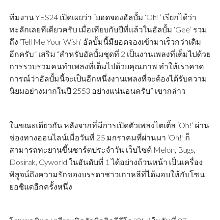
ทีมงาน YES24 เปิดเผยว่า “ยอดจองอัลบั้ม ‘Oh!’ เรียกได้ว่า
ทะลักเลยทีเดียวครับ เมื่อเทียบกับปีที่แล้วในอัลบั้ม ‘Gee’ รวม
ถึง ‘Tell Me Your Wish’ อัลบั้มนี้มียอดจองเข้ามาเร็วกว่าเดิม
อีกครับ” เสริม “สำหรับอัลบั้มชุดที่ 2 เป็นงานเพลงที่เต็มไปด้วย
การรวบรวมคนทำเพลงที่เต็มไปด้วยคุณภาพ ทำให้เราคาด
การณ์ว่าอัลบั้มนี้จะเป็นอีกหนึ่งงานเพลงที่จะต้องได้รับความ
นิยมอย่างมากในปี 2553 อย่างแน่นอนครับ” เขากล่าว
ในขณะเดียวกัน หลังจากที่มีการเปิดตัวเพลงไตเติ้ล ‘Oh!’ ผ่าน
ช่องทางออนไลน์เมื่อวันที่ 25 มกราคมที่ผ่านมา ‘Oh!’ ก็
สามารถทะยานขึ้นชาร์ตประจำวัน เว็บไซต์ Melon, Bugs,
Dosirak, Cyworld ในอันดับที่ 1 ได้อย่างถ้วนหน้า เป็นเครื่อง
พิสูจน์ถึงความรักของบรรดาชาวเกาหลีที่ได้มอบให้กับโซน
ยอชิแดอีกครั้งหนึ่ง