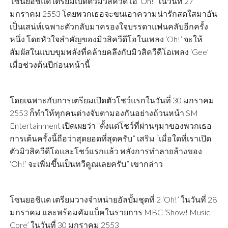
โซนยอชิแด เตรียมเปิดตัวมิวสิควีดีโอ ‘Oh!’ ในวันที่ 27
มกราคม 2553 โดยพวกเธอจะขนเอาความน่ารักสดใสมาอัน
เป็นเสน่ห์เฉพาะตัวกลับมาครองใจบรรดาแฟนคลับอีกครั้ง
หนึ่ง โดยหัวใจสำคัญของมิวสิควีดีโอในเพลง ‘Oh!’ จะให้
สัมผัสในแบบขุมพลังที่คล้ายคลึงกับมิวสิควีดีโอเพลง ‘Gee’
เมื่อช่วงต้นปีก่อนหน้านี้
โดยเฉพาะกับการเตรียมเปิดตัวโชว์แรกในวันที่ 30 มกราคม
2553 ก็ทำให้ทุกคนต่างจับตามองกันอย่างถ้วนหน้า SM
Entertainment เปิดเผยว่า “ตั้งแต่โชว์ที่ผ่านๆมาของพวกเธอ
การเต้นครั้งนี้ถือว่าสุดยอดที่สุดครับ” เสริม “เมื่อใดที่เราเปิด
ตัวมิวสิควีดีโอและโชว์แรกแล้ว พลังการทำลายล้างของ
‘Oh!’ จะเพิ่มขึ้นเป็นทวีคูณเลยครับ” เขากล่าว
โซนยอชิแด เตรียมวางจำหน่ายอัลบั้มชุดที่ 2 ‘Oh!’ ในวันที่ 28
มกราคม และพร้อมคัมแบ็คในรายการ MBC ‘Show! Music
Core’ ในวันที่ 30 มกราคม 2553