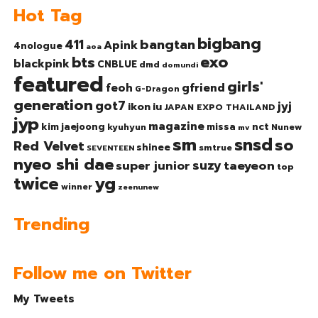
Hot Tag
bigbang
bangtan
411
Apink
4nologue
aoa
exo
bts
blackpink
CNBLUE
dmd
domundi
featured
girls'
gfriend
feoh
G-Dragon
generation
got7
jyj
ikon
iu
JAPAN EXPO THAILAND
jyp
magazine
nct
kim jaejoong
missa
kyuhyun
Nunew
mv
sm
snsd
so
Red Velvet
shinee
smtrue
SEVENTEEN
nyeo shi dae
suzy
taeyeon
super junior
top
twice
yg
winner
zeenunew
Trending
Follow me on Twitter
My Tweets