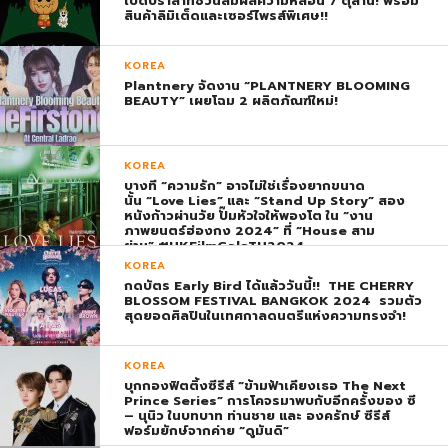
เปิดปราสาทชวนสัมผัสความหลอน 7 ตุลานี้! พร้อม
สินค้าลิมิเต็ดและเซอร์ไพรส์พิเศษ!!
KOREA
Plantnery จัดงาน “PLANTNERY BLOOMING
BEAUTY” เผยโฉม 2 ผลิตภัณฑ์ใหม่!
KOREA
บางที “ความรัก” อาจไม่ใช่เรื่องยากขนาด
นั้น “Love Lies” และ “Stand Up Story” สอง
หนังก้าวผ่านวัย ปั๊มหัวใจให้พองโต ใน “งาน
ภาพยนตร์ฮ่องกง 2024” ที่ “House สาม
ย่าน” #HKFilmGalaTH2024
KOREA
กดบัตร Early Bird ได้แล้ววันนี้!! THE CHERRY
BLOSSOM FESTIVAL BANGKOK 2024 รวมตัว
สุดยอดศิลปินในเทศกาลดนตรีแห่งความทรงจำ!
KOREA
บุกกองฟิตติ้งซีรีส์ “ข้ามฟ้าเคียงเธอ The Next
Prince Series” การโคจรมาพบกับอีกครั้งของ ซี
– นุนิว ในบทบาท ท่านชาย และ องครักษ์ ซีรีส์
ฟอร์มยักษ์จากค่าย “ดูมันดิ”