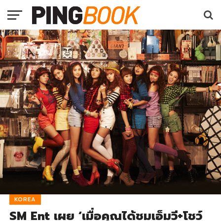
KOREA
SM Ent เผย ‘เมื่อคุณได้ชมเอ็มวี+โชว์