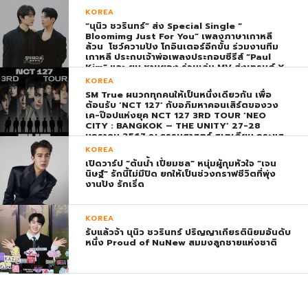
KOREA
“นุนิว ชวรินทร์” ส่ง Special Single “
Bloomimg Just For You” เพลงภาษาเกาหลี
ล้วน โชว์ความปัง โกอินเตอร์อีกขั้น ร่วมงานทีม
เกาหลี ประกบเจ้าพ่อเพลงประกอบซีรีส์ “Paul
Kim” และ ยุน ชานยอง ร่วมเล่น MV ส่งเทรนด์ X
พุ่ง ติดอันดับ 1 โลก
KOREA
SM True ผนวกทุกคนให้เป็นหนึ่งเดียวกัน เพื่อ
ต้อนรับ ‘NCT 127’ กับอภิมหาคอนเสิร์ตของวง
เค-ป๊อปแห่งยุค NCT 127 3RD TOUR ‘NEO
CITY : BANGKOK – THE UNITY’ 27-28
มกราคม 2567 ณ ธรรมศาสตร์ สเตเดียม กระแส
ตอบรับยิ่งใหญ่สมการรอคอย บัตร SOLD OUT
KOREA
ทุกที่นั่งทันทีที่เปิดจำหน่าย !
เปิดวาร์ป “ต้นน้ำ เปี่ยมชล” หนุ่มผู้กุมหัวใจ “เจน
นิษฐ์” รักนี้ไม่มีปิด ยกให้เป็นช่วงกราฟชีวิตที่พุ่ง
งานปัง รักเริ่ด
KOREA
รับแล้วจ้า นุนิว ชวรินทร์ ปริญญาเกียรตินิยมอันดับ
หนึ่ง Proud of NuNew สมมงลูกชายแห่งชาติ