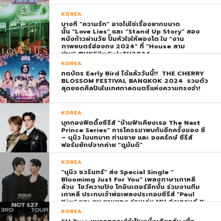
KOREA
บางที “ความรัก” อาจไม่ใช่เรื่องยากขนาด
นั้น “Love Lies” และ “Stand Up Story” สอง
หนังก้าวผ่านวัย ปั๊มหัวใจให้พองโต ใน “งาน
ภาพยนตร์ฮ่องกง 2024” ที่ “House สาม
ย่าน” #HKFilmGalaTH2024
KOREA
กดบัตร Early Bird ได้แล้ววันนี้!! THE CHERRY
BLOSSOM FESTIVAL BANGKOK 2024 รวมตัว
สุดยอดศิลปินในเทศกาลดนตรีแห่งความทรงจำ!
KOREA
บุกกองฟิตติ้งซีรีส์ “ข้ามฟ้าเคียงเธอ The Next
Prince Series” การโคจรมาพบกับอีกครั้งของ ซี
– นุนิว ในบทบาท ท่านชาย และ องครักษ์ ซีรีส์
ฟอร์มยักษ์จากค่าย “ดูมันดิ”
KOREA
“นุนิว ชวรินทร์” ส่ง Special Single “
Bloomimg Just For You” เพลงภาษาเกาหลี
ล้วน โชว์ความปัง โกอินเตอร์อีกขั้น ร่วมงานทีม
เกาหลี ประกบเจ้าพ่อเพลงประกอบซีรีส์ “Paul
Kim” และ ยุน ชานยอง ร่วมเล่น MV ส่งเทรนด์ X
พุ่ง ติดอันดับ 1 โลก
KOREA