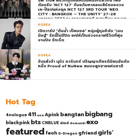
SM True ผนวกทุกคนให้เป็นหนึ่งเดียวกัน เพื่อ
ต้อนรับ ‘NCT 127’ กับอภิมหาคอนเสิร์ตของวง
เค-ป๊อปแห่งยุค NCT 127 3RD TOUR ‘NEO
CITY : BANGKOK – THE UNITY’ 27-28
มกราคม 2567 ณ ธรรมศาสตร์ สเตเดียม กระแส
ตอบรับยิ่งใหญ่สมการรอคอย บัตร SOLD OUT
KOREA
ทุกที่นั่งทันทีที่เปิดจำหน่าย !
เปิดวาร์ป “ต้นน้ำ เปี่ยมชล” หนุ่มผู้กุมหัวใจ “เจน
นิษฐ์” รักนี้ไม่มีปิด ยกให้เป็นช่วงกราฟชีวิตที่พุ่ง
งานปัง รักเริ่ด
KOREA
รับแล้วจ้า นุนิว ชวรินทร์ ปริญญาเกียรตินิยมอันดับ
หนึ่ง Proud of NuNew สมมงลูกชายแห่งชาติ
Hot Tag
bigbang
bangtan
411
Apink
4nologue
aoa
exo
bts
blackpink
CNBLUE
dmd
domundi
featured
girls'
gfriend
feoh
G-Dragon