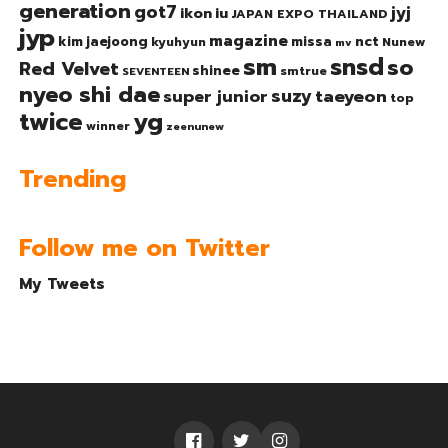
generation
got7
jyj
ikon
iu
JAPAN EXPO THAILAND
jyp
magazine
nct
kim jaejoong
missa
kyuhyun
Nunew
mv
sm
snsd
so
Red Velvet
shinee
smtrue
SEVENTEEN
nyeo shi dae
suzy
taeyeon
super junior
top
twice
yg
winner
zeenunew
Trending
Follow me on Twitter
My Tweets