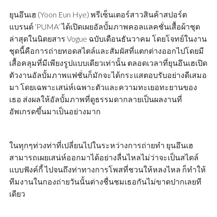
ยุนอึนเฮ (Yoon Eun Hye) พรีเซ็นเตอร์สาวสินค้าสปอร์ต
แบรนด์ ‘PUMA’ ได้เปิดเผยอัลบั้มภาพคอลแลคชั่นเสื้อผ้าชุด
ล่าสุดในนิตยสาร Vogue ฉบับเดือนธันวาคม โดยโจทย์ในงาน
ชุดนี้คือการถ่ายทอดสไตล์และสัมผัสที่แตกต่างออกไปโดยมี
เสื้อคลุมที่มีเพียงรูปแบบเดียวเท่านั้น ตลอดเวลาที่ยุนอึนเฮเปิด
ตัวงานอัลบั้มภาพแฟชั่นก็มักจะได้กระแสตอบรับอย่างดีเสมอ
มา โดยเฉพาะเสน่ห์เฉพาะตัวและความทะเยอทะยานของ
เธอ ส่งผลให้อัลบั้มภาพที่ดูธรรมดากลายเป็นผลงานที่
อัพเกรดขึ้นมาเป็นอย่างมาก
ในทุกๆท่วงท่าที่เปลี่ยนไปในระหว่างการถ่ายทำ ยุนอึนเฮ
สามารถเผยเสน่ห์ออกมาได้อย่างลื่นไหลไม่ว่าจะเป็นสไตล์
แบบฟังค์กี้ ไปจนถึงท่าทางการโพสที่ชวนให้หลงไหล ก็ทำให้
ทีมงานในกองถ่ายวันนั้นต่างชื่นชมเธอกันไม่ขาดปากเลยที
เดียว