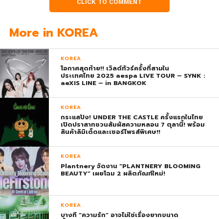
CLICK TO COMMENT
More in KOREA
KOREA
โอกาศสุดท้าย!! เวิลด์ทัวร์ครั้งที่สามใน
ประเทศไทย 2025 aespa LIVE TOUR – SYNK :
aeXIS LINE – in BANGKOK
KOREA
กระแสปัง! UNDER THE CASTLE ครั้งแรกในไทย
เปิดปราสาทชวนสัมผัสความหลอน 7 ตุลานี้! พร้อม
สินค้าลิมิเต็ดและเซอร์ไพรส์พิเศษ!!
KOREA
Plantnery จัดงาน “PLANTNERY BLOOMING
BEAUTY” เผยโฉม 2 ผลิตภัณฑ์ใหม่!
KOREA
บางที “ความรัก” อาจไม่ใช่เรื่องยากขนาด