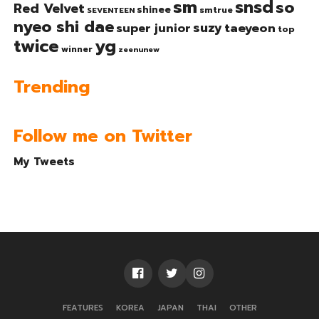
sm
snsd
so
Red Velvet
shinee
smtrue
SEVENTEEN
nyeo shi dae
suzy
taeyeon
super junior
top
twice
yg
winner
zeenunew
Trending
Follow me on Twitter
My Tweets
FEATURES
KOREA
JAPAN
THAI
OTHER