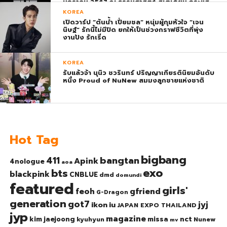
มกราคม 2567 ณ ธรรมศาสตร์ สเตเดียม กระแส
ตอบรับยิ่งใหญ่สมการรอคอย บัตร SOLD OUT
KOREA
ทุกที่นั่งทันทีที่เปิดจำหน่าย !
เปิดวาร์ป “ต้นน้ำ เปี่ยมชล” หนุ่มผู้กุมหัวใจ “เจน
นิษฐ์” รักนี้ไม่มีปิด ยกให้เป็นช่วงกราฟชีวิตที่พุ่ง
งานปัง รักเริ่ด
KOREA
รับแล้วจ้า นุนิว ชวรินทร์ ปริญญาเกียรตินิยมอันดับ
หนึ่ง Proud of NuNew สมมงลูกชายแห่งชาติ
Hot Tag
bigbang
bangtan
411
Apink
4nologue
aoa
exo
bts
blackpink
CNBLUE
dmd
domundi
featured
girls'
gfriend
feoh
G-Dragon
generation
got7
jyj
ikon
iu
JAPAN EXPO THAILAND
jyp
magazine
nct
kim jaejoong
missa
kyuhyun
Nunew
mv