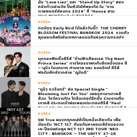
นั้น “Love Lies” และ “Stand Up Story” สอง
หนังก้าวผ่านวัย ปั๊มหัวใจให้พองโต ใน “งาน
ภาพยนตร์ฮ่องกง 2024” ที่ “House สาม
ย่าน” #HKFilmGalaTH2024
KOREA
กดบัตร Early Bird ได้แล้ววันนี้!! THE CHERRY
BLOSSOM FESTIVAL BANGKOK 2024 รวมตัว
สุดยอดศิลปินในเทศกาลดนตรีแห่งความทรงจำ!
KOREA
บุกกองฟิตติ้งซีรีส์ “ข้ามฟ้าเคียงเธอ The Next
Prince Series” การโคจรมาพบกับอีกครั้งของ ซี
– นุนิว ในบทบาท ท่านชาย และ องครักษ์ ซีรีส์
ฟอร์มยักษ์จากค่าย “ดูมันดิ”
KOREA
“นุนิว ชวรินทร์” ส่ง Special Single “
Bloomimg Just For You” เพลงภาษาเกาหลี
ล้วน โชว์ความปัง โกอินเตอร์อีกขั้น ร่วมงานทีม
เกาหลี ประกบเจ้าพ่อเพลงประกอบซีรีส์ “Paul
Kim” และ ยุน ชานยอง ร่วมเล่น MV ส่งเทรนด์ X
พุ่ง ติดอันดับ 1 โลก
KOREA
SM True ผนวกทุกคนให้เป็นหนึ่งเดียวกัน เพื่อ
ต้อนรับ ‘NCT 127’ กับอภิมหาคอนเสิร์ตของวง
เค-ป๊อปแห่งยุค NCT 127 3RD TOUR ‘NEO
CITY : BANGKOK – THE UNITY’ 27-28