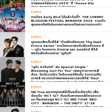
ภาพยนตร์ฮ่องกง 2024” ที่ “House สาม
ย่าน” #HKFilmGalaTH2024
KOREA
กดบัตร Early Bird ได้แล้ววันนี้!! THE CHERRY
BLOSSOM FESTIVAL BANGKOK 2024 รวมตัว
สุดยอดศิลปินในเทศกาลดนตรีแห่งความทรงจำ!
KOREA
บุกกองฟิตติ้งซีรีส์ “ข้ามฟ้าเคียงเธอ The Next
Prince Series” การโคจรมาพบกับอีกครั้งของ ซี
– นุนิว ในบทบาท ท่านชาย และ องครักษ์ ซีรีส์
ฟอร์มยักษ์จากค่าย “ดูมันดิ”
KOREA
“นุนิว ชวรินทร์” ส่ง Special Single “
Bloomimg Just For You” เพลงภาษาเกาหลี
ล้วน โชว์ความปัง โกอินเตอร์อีกขั้น ร่วมงานทีม
เกาหลี ประกบเจ้าพ่อเพลงประกอบซีรีส์ “Paul
Kim” และ ยุน ชานยอง ร่วมเล่น MV ส่งเทรนด์ X
พุ่ง ติดอันดับ 1 โลก
KOREA
SM True ผนวกทุกคนให้เป็นหนึ่งเดียวกัน เพื่อ
ต้อนรับ ‘NCT 127’ กับอภิมหาคอนเสิร์ตของวง
เค-ป๊อปแห่งยุค NCT 127 3RD TOUR ‘NEO
CITY : BANGKOK – THE UNITY’ 27-28
มกราคม 2567 ณ ธรรมศาสตร์ สเตเดียม กระแส
ตอบรับยิ่งใหญ่สมการรอคอย บัตร SOLD OUT
KOREA