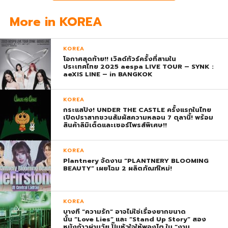
More in KOREA
KOREA
โอกาศสุดท้าย!! เวิลด์ทัวร์ครั้งที่สามใน
ประเทศไทย 2025 aespa LIVE TOUR – SYNK :
aeXIS LINE – in BANGKOK
KOREA
กระแสปัง! UNDER THE CASTLE ครั้งแรกในไทย
เปิดปราสาทชวนสัมผัสความหลอน 7 ตุลานี้! พร้อม
สินค้าลิมิเต็ดและเซอร์ไพรส์พิเศษ!!
KOREA
Plantnery จัดงาน “PLANTNERY BLOOMING
BEAUTY” เผยโฉม 2 ผลิตภัณฑ์ใหม่!
KOREA
บางที “ความรัก” อาจไม่ใช่เรื่องยากขนาด
นั้น “Love Lies” และ “Stand Up Story” สอง
หนังก้าวผ่านวัย ปั๊มหัวใจให้พองโต ใน “งาน