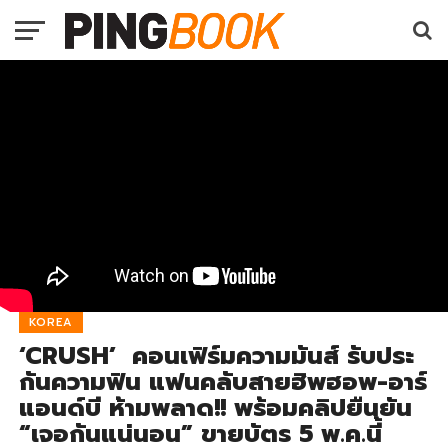
KOREA
‘CRUSH’ คอนเฟิร์มความมันส์ รับประ
กันความฟิน แฟนคลับสายฮิพฮอพ-อาร์
แอนด์บี ห้ามพลาด!! พร้อมคลิปยืนยัน
“เจอกันแน่นอน” ขายบัตร 5 พ.ค.นี้