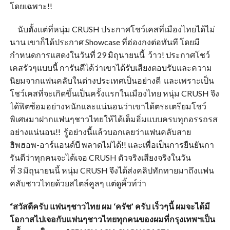
โดยเฉพาะ!!
นับตั้งแต่ที่หนุ่ม CRUSH ประกาศโชว์เคสที่เมืองไทยได้ไม่
นาน เขาก็ได้ประกาศ Showcase ที่ฮ่องกงต่อทันที โดยมี
กำหนดการแสดงในวันที่ 29 มิถุนายนนี้ ว้าว! ประกาศโชว์
เคสรัวๆแบบนี้ การันตีได้ว่าเขาได้รับเสียงตอบรับและความ
นิยมจากแฟนคลับในต่างประเทศเป็นอย่างดี และเพราะเป็น
โชว์เคสที่จะเกิดขึ้นเป็นครั้งแรกในเมืองไทย หนุ่ม CRUSH จึง
ได้ฟิตซ้อมอย่างหนักและแน่นอนว่าเขาได้ตระเตรียมโชว์
พิเศษมาฝากแฟนๆชาวไทยให้ได้เต็มอิ่มแบบครบทุกอรรถรส
อย่างแน่นอน!! รู้อย่างนี้แล้วบอกเลยว่าแฟนคลับสาย
ฮิพฮอพ-อาร์แอนด์บี พลาดไม่ได้!! และเพื่อเป็นการยืนยันกา
รันตีว่าทุกคนจะได้เจอ CRUSH ตัวจริงเสียงจริงในวัน
ที่ 3 มิถุนายนนี้ หนุ่ม CRUSH จึงได้ส่งคลิปทักทายมาถึงแฟน
คลับชาวไทยด้วยสไตล์คูลๆ แต่ดูคิ้วท์ว่า
“สวัสดีครับ แฟนๆชาวไทย ผม
‘ครัช’ ครับ เร็วๆนี้ ผมจะได้มี
โอกาสไปเจอกับแฟนๆชาวไทยทุกคนของผมที่กรุงเทพฯเป็น