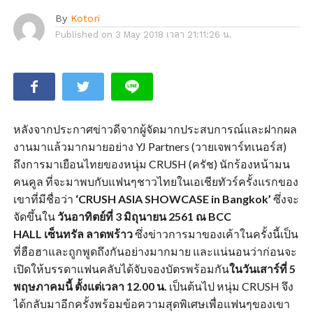
By
Kotori
Published on
3 May 2018 เวลา 21:11:26 น.
หลังจากประกาศข่าวดีจากผู้จัดมากประสบการณ์และฝากผล
งานมาแล้วมากมายอย่าง YJ Partners (วายเจพาร์ทเนอร์ส)
ถึงการมาเยือนไทยของหนุ่ม CRUSH (ครัช) นักร้องหน้ามน
คนคูล ที่จะมาพบกับแฟนๆชาวไทยในเอเชียทัวร์ครั้งแรกของ
เขาที่มีชื่อว่า
‘
CRUSH ASIA SHOWCASE in Bangkok’
ซึ่งจะ
จัดขึ้นใน
วันอาทิตย์ที่
3
มิถุนายน
2561
ณ
BCC
HALL
เซ็นทรัล ลาดพร้าว
ซึ่งข่าวการมาของเค้าในครั้งนี้เป็น
ที่ฮือฮาและถูกพูดถึงกันอย่างมากมาย และแน่นอนว่าก่อนจะ
เปิดให้บรรดาแฟนคลับได้จับจองบัตรพร้อมกัน
ในวันเสาร์ที่ 5
พฤษภาคมนี้ ตั้งแต่เวลา 12.00 น.
เป็นต้นไป หนุ่ม CRUSH จึง
ได้กลับมาอีกครั้งพร้อมข้อความสุดพิเศษเพื่อแฟนๆของเขา