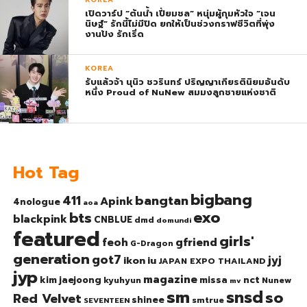
ทุกที่นั่งทันทีที่เปิดจำหน่าย !
เปิดวาร์ป “ต้นน้ำ เปี่ยมชล” หนุ่มผู้กุมหัวใจ “เจน
นิษฐ์” รักนี้ไม่มีปิด ยกให้เป็นช่วงกราฟชีวิตที่พุ่ง
งานปัง รักเริ่ด
KOREA
รับแล้วจ้า นุนิว ชวรินทร์ ปริญญาเกียรตินิยมอันดับ
หนึ่ง Proud of NuNew สมมงลูกชายแห่งชาติ
Hot Tag
bigbang
bangtan
411
Apink
4nologue
aoa
exo
bts
blackpink
CNBLUE
dmd
domundi
featured
girls'
gfriend
feoh
G-Dragon
generation
got7
jyj
ikon
iu
JAPAN EXPO THAILAND
jyp
magazine
nct
kim jaejoong
missa
kyuhyun
Nunew
mv
sm
snsd
so
Red Velvet
shinee
smtrue
SEVENTEEN