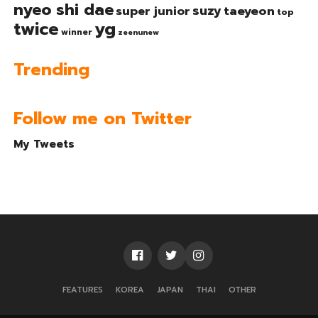
nyeo shi dae
suzy
taeyeon
super junior
top
twice
yg
winner
zeenunew
Trending
Follow me on Twitter
My Tweets
FEATURES
KOREA
JAPAN
THAI
OTHER