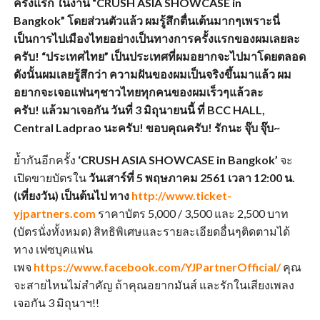
ครั้งแรก ในงาน “CRUSH ASIA SHOWCASE in
Bangkok” โดยส่วนตัวแล้ว ผมรู้สึกตื่นเต้นมากๆเพราะนี่
เป็นการไปเมืองไทยอย่างเป็นทางการครั้งแรกของผมเลยละ
ครับ! “ประเทศไทย” เป็นประเทศที่ผมอยากจะไปมาโดยตลอด
ดังนั้นผมเลยรู้สึกว่า ความฝันของผมเป็นจริงขึ้นมาแล้ว ผม
อยากจะเจอแฟนๆชาวไทยทุกคนของผมเร็วๆแล้วละ
ครับ! แล้วมาเจอกัน วันที่ 3 มิถุนายนนี้ ที่ BCC HALL,
Central Ladprao นะครับ! ขอบคุณครับ! รักนะ จุ๊บ จุ๊บ~
ย้ำกันอีกครั้ง
‘
CRUSH ASIA SHOWCASE in Bangkok’
จะ
เปิดขายบัตรใน
วันเสาร์ที่ 5 พฤษภาคม 2561 เวลา 12:00 น.
(เที่ยงวัน) เป็นต้นไป ทาง
http://www.ticket-
yjpartners.com
ราคาบัตร 5,000 / 3,500 และ 2,500 บาท
(บัตรนั่งทั้งหมด) สิทธิพิเศษและรายละเอียดอื่นๆติดตามได้
ทาง เฟซบุคแฟน
เพจ
https://www.facebook.com/YJPartnerOfficial/
คุณ
จะสายไหนไม่สำคัญ ถ้าคุณอยากมันส์ และรักในเสียงเพลง
เจอกัน 3 มิถุนาฯ!!