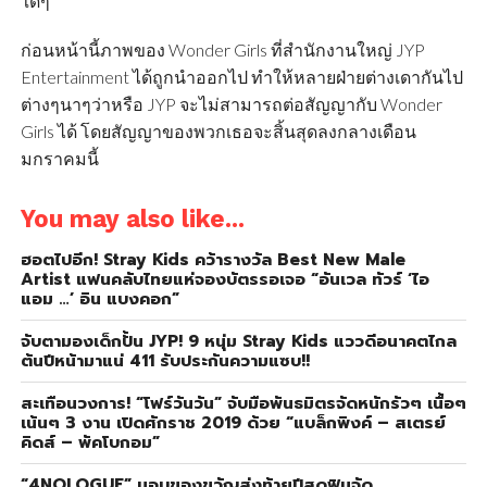
ใดๆ”
ก่อนหน้านี้ภาพของ Wonder Girls ที่สำนักงานใหญ่ JYP
Entertainment ได้ถูกนำออกไป ทำให้หลายฝ่ายต่างเดากันไป
ต่างๆนาๆว่าหรือ JYP จะไม่สามารถต่อสัญญากับ Wonder
Girls ได้ โดยสัญญาของพวกเธอจะสิ้นสุดลงกลางเดือน
มกราคมนี้
You may also like...
ฮอตไปอีก! Stray Kids คว้ารางวัล Best New Male
Artist แฟนคลับไทยแห่จองบัตรรอเจอ “อันเวล ทัวร์ ‘ไอ
แอม …’ อิน แบงคอก”
จับตามองเด็กปั้น JYP! 9 หนุ่ม Stray Kids แววดีอนาคตไกล
ต้นปีหน้ามาแน่ 411 รับประกันความแซบ!!
สะเทือนวงการ! “โฟร์วันวัน” จับมือพันธมิตรจัดหนักรัวๆ เนื้อๆ
เน้นๆ 3 งาน เปิดศักราช 2019 ด้วย “แบล็กพิงค์ – สเตรย์
คิดส์ – พัคโบกอม”
“4NOLOGUE” มอบของขวัญส่งท้ายปีสุดฟินจัด