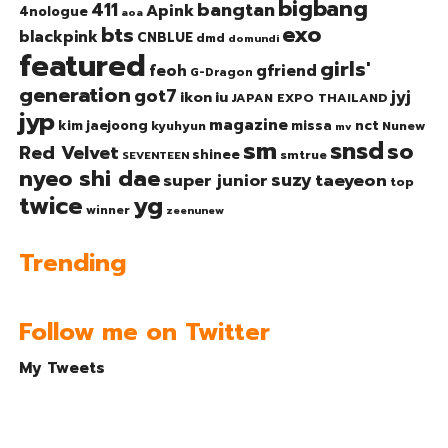
bigbang
bangtan
411
Apink
4nologue
aoa
exo
bts
blackpink
CNBLUE
dmd
domundi
featured
girls'
gfriend
feoh
G-Dragon
generation
got7
jyj
ikon
iu
JAPAN EXPO THAILAND
jyp
magazine
nct
kim jaejoong
missa
kyuhyun
Nunew
mv
sm
snsd
so
Red Velvet
shinee
smtrue
SEVENTEEN
nyeo shi dae
suzy
taeyeon
super junior
top
twice
yg
winner
zeenunew
Trending
Follow me on Twitter
My Tweets