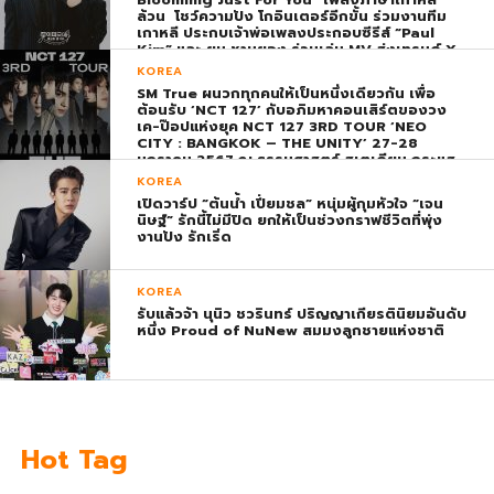
ล้วน โชว์ความปัง โกอินเตอร์อีกขั้น ร่วมงานทีม
เกาหลี ประกบเจ้าพ่อเพลงประกอบซีรีส์ “Paul
Kim” และ ยุน ชานยอง ร่วมเล่น MV ส่งเทรนด์ X
พุ่ง ติดอันดับ 1 โลก
KOREA
SM True ผนวกทุกคนให้เป็นหนึ่งเดียวกัน เพื่อ
ต้อนรับ ‘NCT 127’ กับอภิมหาคอนเสิร์ตของวง
เค-ป๊อปแห่งยุค NCT 127 3RD TOUR ‘NEO
CITY : BANGKOK – THE UNITY’ 27-28
มกราคม 2567 ณ ธรรมศาสตร์ สเตเดียม กระแส
ตอบรับยิ่งใหญ่สมการรอคอย บัตร SOLD OUT
KOREA
ทุกที่นั่งทันทีที่เปิดจำหน่าย !
เปิดวาร์ป “ต้นน้ำ เปี่ยมชล” หนุ่มผู้กุมหัวใจ “เจน
นิษฐ์” รักนี้ไม่มีปิด ยกให้เป็นช่วงกราฟชีวิตที่พุ่ง
งานปัง รักเริ่ด
KOREA
รับแล้วจ้า นุนิว ชวรินทร์ ปริญญาเกียรตินิยมอันดับ
หนึ่ง Proud of NuNew สมมงลูกชายแห่งชาติ
Hot Tag