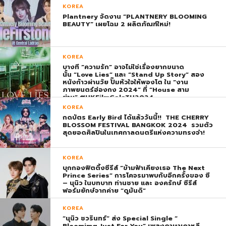
KOREA
Plantnery จัดงาน “PLANTNERY BLOOMING
BEAUTY” เผยโฉม 2 ผลิตภัณฑ์ใหม่!
KOREA
บางที “ความรัก” อาจไม่ใช่เรื่องยากขนาด
นั้น “Love Lies” และ “Stand Up Story” สอง
หนังก้าวผ่านวัย ปั๊มหัวใจให้พองโต ใน “งาน
ภาพยนตร์ฮ่องกง 2024” ที่ “House สาม
ย่าน” #HKFilmGalaTH2024
KOREA
กดบัตร Early Bird ได้แล้ววันนี้!! THE CHERRY
BLOSSOM FESTIVAL BANGKOK 2024 รวมตัว
สุดยอดศิลปินในเทศกาลดนตรีแห่งความทรงจำ!
KOREA
บุกกองฟิตติ้งซีรีส์ “ข้ามฟ้าเคียงเธอ The Next
Prince Series” การโคจรมาพบกับอีกครั้งของ ซี
– นุนิว ในบทบาท ท่านชาย และ องครักษ์ ซีรีส์
ฟอร์มยักษ์จากค่าย “ดูมันดิ”
KOREA
“นุนิว ชวรินทร์” ส่ง Special Single “
Bloomimg Just For You” เพลงภาษาเกาหลี