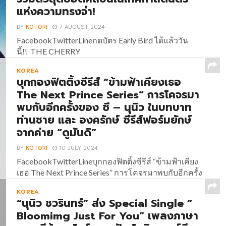
แห่งความทรงจำ!
BY
KOTORI
7 AUGUST 2024
FacebookTwitterLineกดบัตร Early Bird ได้แล้ววัน
นี้!! THE CHERRY
BLOSSOM FESTIVAL BANGKOK 2024 รวมตัวสุด
KOREA
ยอดศิลปินในเทศกาลดนตรีแห่งความทรงจำ! เตรียม
บุกกองฟิตติ้งซีรีส์ “ข้ามฟ้าเคียงเธอ
ตัวให้พร้อมสำหรับค่ำคืนแห่งความทรงจำครั้งแรกใน
The Next Prince Series” การโคจรมา
กรุงเทพฯ! เทศกาลดนตรีที่รวบรวมศิลปินสุดฮอต และ
พบกับอีกครั้งของ ซี – นุนิว ในบทบาท
เป็นที่นิยมทั้งประเทศไทย และประเทศเกาหลีใต้ โดยผู้
ท่านชาย และ องครักษ์ ซีรีส์ฟอร์มยักษ์
จัด Rockski Live นำทัพศิลปินด้วย Lucas (ลูคัส) ซูเปอร์
สตาร์ KPOP กับการคัมแบคเดี่ยวในไทยครั้งแรกที่ทุก
จากค่าย “ดูมันดิ”
คนรอคอย, Jimmy Brown นักร้อง Indie R&B สัญชาติ
BY
KOTORI
10 JULY 2024
เกาหลี ที่ทัวร์คอนเสิร์ตไปทั่วโลก...
FacebookTwitterLineบุกกองฟิตติ้งซีรีส์ “ข้ามฟ้าเคียง
เธอ The Next Prince Series” การโคจรมาพบกับอีกครั้ง
ของ ซี – นุนิว ในบทบาท ท่านชาย และ องครักษ์ ซีรีส์
KOREA
ฟอร์มยักษ์จากค่าย “ดูมันดิ”...
“นุนิว ชวรินทร์” ส่ง Special Single “
Bloomimg Just For You” เพลงภาษา