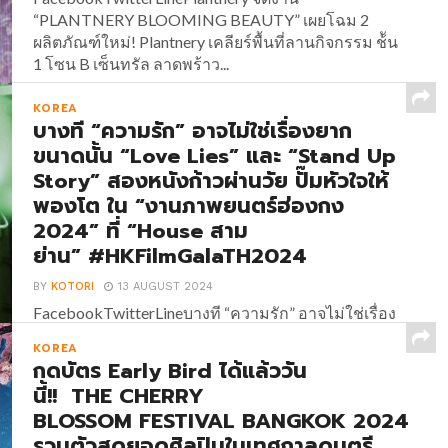
“PLANTNERY BLOOMING BEAUTY” เผยโฉม 2
ผลิตภัณฑ์ใหม่! Plantnery เคลียร์พื้นที่ลานกิจกรรม ช้ัน
1 โซน B เซ็นทรัล ลาดพร้าว...
KOREA
บางที “ความรัก” อาจไม่ใช่เรื่องยาก
ขนาดนั้น “Love Lies” และ “Stand Up
Story” สองหนังก้าวผ่านวัย ปั๊มหัวใจให้
พองโต ใน “งานภาพยนตร์ฮ่องกง
2024” ที่ “House สาม
ย่าน” #HKFilmGalaTH2024
BY
KOTORI
13 AUGUST 2024
FacebookTwitterLineบางที “ความรัก” อาจไม่ใช่เรื่อง
ยากขนาดนั้น “Love Lies” และ “Stand Up Story” สอง
KOREA
หนังก้าวผ่านวัย ปั๊มหัวใจให้พองโต ใน “งานภาพยนตร์
กดบัตร Early Bird ได้แล้ววัน
ฮ่องกง 2024” ที่ “House สาม
นี้!! THE CHERRY
ย่าน” #HKFilmGalaTH2024 นอกเหนือจากหนังดุเข้ม
BLOSSOM FESTIVAL BANGKOK 2024
เต็มแม็กซ์แล้ว “งานภาพยนตร์ฮ่องกง 2024” (Hong
รวมตัวสุดยอดศิลปินในเทศกาลดนตรี
Kong...