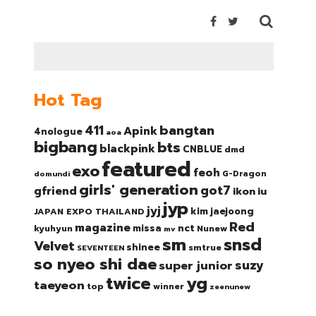
Hot Tag
bangtan
411
Apink
4nologue
aoa
bigbang
bts
blackpink
CNBLUE
dmd
featured
exo
feoh
domundi
G-Dragon
girls' generation
got7
gfriend
ikon
iu
jyp
jyj
kim jaejoong
JAPAN EXPO THAILAND
Red
magazine
nct
missa
kyuhyun
Nunew
mv
sm
snsd
Velvet
shinee
smtrue
SEVENTEEN
so nyeo shi dae
suzy
super junior
twice
yg
taeyeon
top
winner
zeenunew