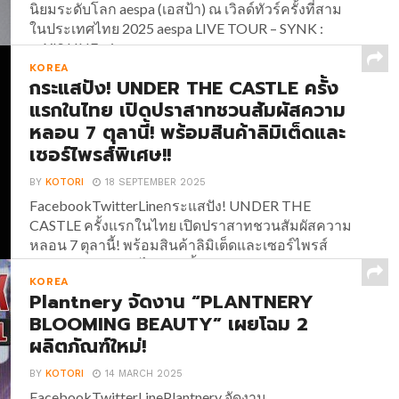
นิยมระดับโลก aespa (เอสป้า) ณ เวิลด์ทัวร์ครั้งที่สาม
ในประเทศไทย 2025 aespa LIVE TOUR – SYNK :
aeXIS LINE – in...
KOREA
กระแสปัง! UNDER THE CASTLE ครั้ง
แรกในไทย เปิดปราสาทชวนสัมผัสความ
หลอน 7 ตุลานี้! พร้อมสินค้าลิมิเต็ดและ
เซอร์ไพรส์พิเศษ!!
BY
KOTORI
18 SEPTEMBER 2025
FacebookTwitterLineกระแสปัง! UNDER THE
CASTLE ครั้งแรกในไทย เปิดปราสาทชวนสัมผัสความ
หลอน 7 ตุลานี้! พร้อมสินค้าลิมิเต็ดและเซอร์ไพรส์
พิเศษ!! กระแสแรงไม่หยุด ตั้งแต่ UNDER THE
KOREA
CASTLE ประกาศเปิดประตูปราสาทชวนสัมผัสความ
Plantnery จัดงาน “PLANTNERY
หลอน อีเวนต์ต้อนรับฮาโลวีนครั้งแรกใน
BLOOMING BEAUTY” เผยโฉม 2
ประเทศไทย!!...
ผลิตภัณฑ์ใหม่!
BY
KOTORI
14 MARCH 2025
FacebookTwitterLinePlantnery จัดงาน