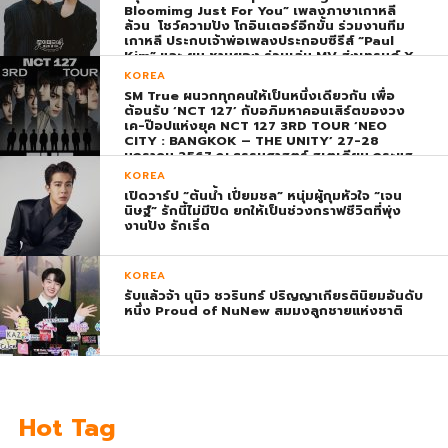
Bloomimg Just For You” เพลงภาษาเกาหลี
ล้วน โชว์ความปัง โกอินเตอร์อีกขั้น ร่วมงานทีม
เกาหลี ประกบเจ้าพ่อเพลงประกอบซีรีส์ “Paul
Kim” และ ยุน ชานยอง ร่วมเล่น MV ส่งเทรนด์ X
พุ่ง ติดอันดับ 1 โลก
KOREA
SM True ผนวกทุกคนให้เป็นหนึ่งเดียวกัน เพื่อ
ต้อนรับ ‘NCT 127’ กับอภิมหาคอนเสิร์ตของวง
เค-ป๊อปแห่งยุค NCT 127 3RD TOUR ‘NEO
CITY : BANGKOK – THE UNITY’ 27-28
มกราคม 2567 ณ ธรรมศาสตร์ สเตเดียม กระแส
ตอบรับยิ่งใหญ่สมการรอคอย บัตร SOLD OUT
KOREA
ทุกที่นั่งทันทีที่เปิดจำหน่าย !
เปิดวาร์ป “ต้นน้ำ เปี่ยมชล” หนุ่มผู้กุมหัวใจ “เจน
นิษฐ์” รักนี้ไม่มีปิด ยกให้เป็นช่วงกราฟชีวิตที่พุ่ง
งานปัง รักเริ่ด
KOREA
รับแล้วจ้า นุนิว ชวรินทร์ ปริญญาเกียรตินิยมอันดับ
หนึ่ง Proud of NuNew สมมงลูกชายแห่งชาติ
Hot Tag