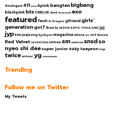
bigbang
bangtan
411
Apink
4nologue
aoa
exo
bts
blackpink
CNBLUE
dmd
domundi
featured
girls'
gfriend
feoh
G-Dragon
generation
got7
jyj
ikon
iu
JAPAN EXPO THAILAND
jyp
magazine
nct
kim jaejoong
missa
kyuhyun
Nunew
mv
sm
snsd
so
Red Velvet
shinee
smtrue
SEVENTEEN
nyeo shi dae
suzy
taeyeon
super junior
top
twice
yg
winner
zeenunew
Trending
Follow me on Twitter
My Tweets