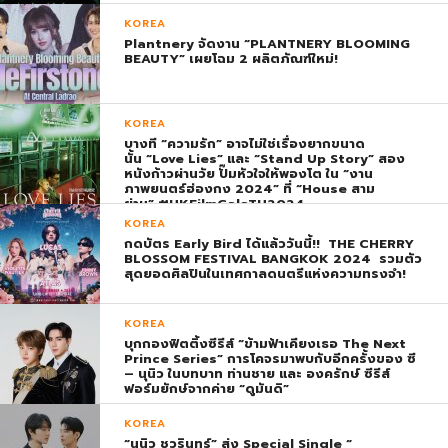
KOREA
Plantnery จัดงาน “PLANTNERY BLOOMING
BEAUTY” เผยโฉม 2 ผลิตภัณฑ์ใหม่!
KOREA
บางที “ความรัก” อาจไม่ใช่เรื่องยากขนาด
นั้น “Love Lies” และ “Stand Up Story” สอง
หนังก้าวผ่านวัย ปั๊มหัวใจให้พองโต ใน “งาน
ภาพยนตร์ฮ่องกง 2024” ที่ “House สาม
ย่าน” #HKFilmGalaTH2024
KOREA
กดบัตร Early Bird ได้แล้ววันนี้!! THE CHERRY
BLOSSOM FESTIVAL BANGKOK 2024 รวมตัว
สุดยอดศิลปินในเทศกาลดนตรีแห่งความทรงจำ!
KOREA
บุกกองฟิตติ้งซีรีส์ “ข้ามฟ้าเคียงเธอ The Next
Prince Series” การโคจรมาพบกับอีกครั้งของ ซี
– นุนิว ในบทบาท ท่านชาย และ องครักษ์ ซีรีส์
ฟอร์มยักษ์จากค่าย “ดูมันดิ”
KOREA
“นุนิว ชวรินทร์” ส่ง Special Single “