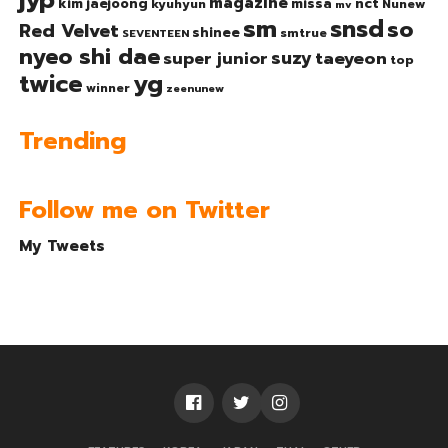
jyp
magazine
nct
kim jaejoong
missa
kyuhyun
Nunew
mv
sm
snsd
so
Red Velvet
shinee
smtrue
SEVENTEEN
nyeo shi dae
suzy
taeyeon
super junior
top
twice
yg
winner
zeenunew
Trending
Follow me on Twitter
My Tweets