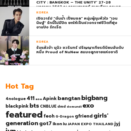
CITY : BANGKOK – THE UNITY’ 27-28
มกราคม 2567 ณ ธรรมศาสตร์ สเตเดียม กระแส
ตอบรับยิ่งใหญ่สมการรอคอย บัตร SOLD OUT
KOREA
ทุกที่นั่งทันทีที่เปิดจำหน่าย !
เปิดวาร์ป “ต้นน้ำ เปี่ยมชล” หนุ่มผู้กุมหัวใจ “เจน
นิษฐ์” รักนี้ไม่มีปิด ยกให้เป็นช่วงกราฟชีวิตที่พุ่ง
งานปัง รักเริ่ด
KOREA
รับแล้วจ้า นุนิว ชวรินทร์ ปริญญาเกียรตินิยมอันดับ
หนึ่ง Proud of NuNew สมมงลูกชายแห่งชาติ
Hot Tag
bigbang
bangtan
411
Apink
4nologue
aoa
exo
bts
blackpink
CNBLUE
dmd
domundi
featured
girls'
gfriend
feoh
G-Dragon
generation
got7
jyj
ikon
iu
JAPAN EXPO THAILAND