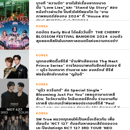
บางที “ความรัก” อาจไม่ใช่เรื่องยากขนาด
นั้น “Love Lies” และ “Stand Up Story” สอง
หนังก้าวผ่านวัย ปั๊มหัวใจให้พองโต ใน “งาน
ภาพยนตร์ฮ่องกง 2024” ที่ “House สาม
ย่าน” #HKFilmGalaTH2024
KOREA
กดบัตร Early Bird ได้แล้ววันนี้!! THE CHERRY
BLOSSOM FESTIVAL BANGKOK 2024 รวมตัว
สุดยอดศิลปินในเทศกาลดนตรีแห่งความทรงจำ!
KOREA
บุกกองฟิตติ้งซีรีส์ “ข้ามฟ้าเคียงเธอ The Next
Prince Series” การโคจรมาพบกับอีกครั้งของ ซี
– นุนิว ในบทบาท ท่านชาย และ องครักษ์ ซีรีส์
ฟอร์มยักษ์จากค่าย “ดูมันดิ”
KOREA
“นุนิว ชวรินทร์” ส่ง Special Single “
Bloomimg Just For You” เพลงภาษาเกาหลี
ล้วน โชว์ความปัง โกอินเตอร์อีกขั้น ร่วมงานทีม
เกาหลี ประกบเจ้าพ่อเพลงประกอบซีรีส์ “Paul
Kim” และ ยุน ชานยอง ร่วมเล่น MV ส่งเทรนด์ X
พุ่ง ติดอันดับ 1 โลก
KOREA
SM True ผนวกทุกคนให้เป็นหนึ่งเดียวกัน เพื่อ
ต้อนรับ ‘NCT 127’ กับอภิมหาคอนเสิร์ตของวง
เค-ป๊อปแห่งยุค NCT 127 3RD TOUR ‘NEO