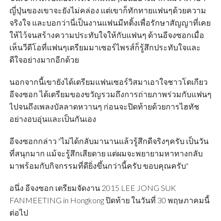
ญี่ปุ่นของเขาจะยังไม่คล่อง แต่เขาก็ทักทายแฟนๆด้วยความ
จริงใจ และบอกว่านี่เป็นงานแฟนมีทติ้งเพื่อรักษาสัญญาที่เคย
ให้ไว้จนสร้างความประทับใจให้กับแฟนๆ ด้านอีจงซอกเมื่อ
เห็นวีดีโอที่แฟนๆเตรียมมาเซอร์ไพรส์ก็รู้สึกประทับใจและ
ดีใจอย่างมากอีกด้วย
นอกจากนี้เขายังได้เตรียมแฟนเซอร์วิสมาเอาใจชาวโตเกียว
อีจงซอก ได้เตรียมของขวัญรวมถึงการถ่ายภาพร่วมกับแฟนๆ
ไปจนถึงเพลงบัลลาดหวานๆ ก่อนจะปิดท้ายด้วยการไฮทัช
อย่างอบอุ่นและเป็นกันเอง
อีจงซอกกล่าว "ไม่ได้กลับมานานแล้วรู้สึกดีจริงๆครับ เป็นวัน
ที่สนุกมาก แม้จะรู้สึกเสียดาย แต่ผมจะพยายามหาทางกลับ
มาพร้อมกับกิจกรรมที่ดียิ่งขึ้นกว่านี้ครับ ขอบคุณครับ"
อนึ่ง อีจงซอก เตรียมจัดงาน 2015 LEE JONG SUK
FANMEETING in Hongkong ปิดท้าย ในวันที่ 30 พฤษภาคมนี้
ต่อไป