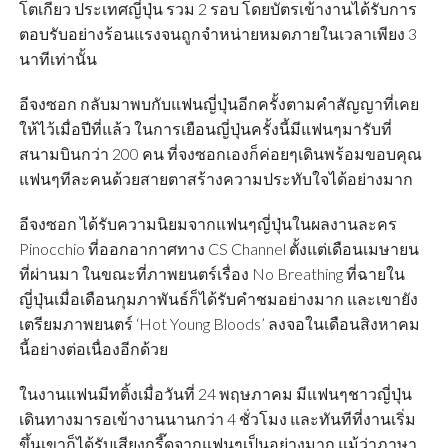
โตเกียว ประเทศญี่ปุ่น รวม 2 รอบ โดยบัตรเข้างานได้รับการ
ตอบรับอย่างร้อนแรงจนถูกจำหน่ายหมดภายในเวลาเพียง 3
นาทีเท่านั้น
อีจงซอก กลับมาพบกับแฟนญี่ปุ่นอีกครั้งตามคำสัญญาที่เคย
ให้ไว้เมื่อปีที่แล้ว ในการเยือนญี่ปุ่นครั้งนี้มีแฟนๆมารับที่
สนามบินกว่า 200 คน ที่จงซอกเองก็ค่อยๆเดินพร้อมขอบคุณ
แฟนๆทีละคนด้วยสายตาสร้างความประทับใจได้อย่างมาก
อีจงซอก ได้รับความนิยมจากแฟนๆญี่ปุ่นในผลงานละคร
Pinocchio ที่ออกอากาศทาง CS Channel ตั้งแต่เดือนเมษายน
ที่ผ่านมา ในขณะที่ภาพยนตร์เรื่อง No Breathing ที่ฉายใน
ญี่ปุ่นเมื่อเดือนกุมภาพันธ์ก็ได้รับคำชมอย่างมาก และเขายัง
เตรียมภาพยนตร์ ‘Hot Young Bloods’ ลงจอในเดือนสิงหาคม
นี้อย่างต่อเนื่องอีกด้วย
ในงานแฟนมีทติ้งเมื่อวันที่ 24 พฤษภาคม มีแฟนๆชาวญี่ปุ่น
เดินทางมารอเข้างานนานกว่า 4 ชั่วโมง และทันทีที่งานเริ่ม
ขึ้นเขาก็ได้รับเสียงกรี๊ดจากแฟนๆเป็นอย่างมาก แม้ว่าภาษา