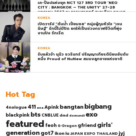
เค-ป๊อปแห่งยุค NCT 127 3RD TOUR ‘NEO
CITY : BANGKOK – THE UNITY’ 27-28
มกราคม 2567 ณ ธรรมศาสตร์ สเตเดียม กระแส
ตอบรับยิ่งใหญ่สมการรอคอย บัตร SOLD OUT
KOREA
ทุกที่นั่งทันทีที่เปิดจำหน่าย !
เปิดวาร์ป “ต้นน้ำ เปี่ยมชล” หนุ่มผู้กุมหัวใจ “เจน
นิษฐ์” รักนี้ไม่มีปิด ยกให้เป็นช่วงกราฟชีวิตที่พุ่ง
งานปัง รักเริ่ด
KOREA
รับแล้วจ้า นุนิว ชวรินทร์ ปริญญาเกียรตินิยมอันดับ
หนึ่ง Proud of NuNew สมมงลูกชายแห่งชาติ
Hot Tag
bigbang
bangtan
411
Apink
4nologue
aoa
exo
bts
blackpink
CNBLUE
dmd
domundi
featured
girls'
gfriend
feoh
G-Dragon
generation
got7
jyj
ikon
iu
JAPAN EXPO THAILAND