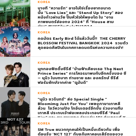
KOREA
บางที “ความรัก” อาจไม่ใช่เรื่องยากขนาด
นั้น “Love Lies” และ “Stand Up Story” สอง
หนังก้าวผ่านวัย ปั๊มหัวใจให้พองโต ใน “งาน
ภาพยนตร์ฮ่องกง 2024” ที่ “House สาม
ย่าน” #HKFilmGalaTH2024
KOREA
กดบัตร Early Bird ได้แล้ววันนี้!! THE CHERRY
BLOSSOM FESTIVAL BANGKOK 2024 รวมตัว
สุดยอดศิลปินในเทศกาลดนตรีแห่งความทรงจำ!
KOREA
บุกกองฟิตติ้งซีรีส์ “ข้ามฟ้าเคียงเธอ The Next
Prince Series” การโคจรมาพบกับอีกครั้งของ ซี
– นุนิว ในบทบาท ท่านชาย และ องครักษ์ ซีรีส์
ฟอร์มยักษ์จากค่าย “ดูมันดิ”
KOREA
“นุนิว ชวรินทร์” ส่ง Special Single “
Bloomimg Just For You” เพลงภาษาเกาหลี
ล้วน โชว์ความปัง โกอินเตอร์อีกขั้น ร่วมงานทีม
เกาหลี ประกบเจ้าพ่อเพลงประกอบซีรีส์ “Paul
Kim” และ ยุน ชานยอง ร่วมเล่น MV ส่งเทรนด์ X
พุ่ง ติดอันดับ 1 โลก
KOREA
SM True ผนวกทุกคนให้เป็นหนึ่งเดียวกัน เพื่อ
ต้อนรับ ‘NCT 127’ กับอภิมหาคอนเสิร์ตของวง