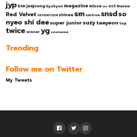
jyp
magazine
nct
kim jaejoong
missa
kyuhyun
Nunew
mv
sm
snsd
so
Red Velvet
shinee
smtrue
SEVENTEEN
nyeo shi dae
suzy
taeyeon
super junior
top
twice
yg
winner
zeenunew
Trending
Follow me on Twitter
My Tweets