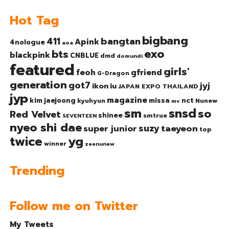
Hot Tag
bigbang
bangtan
411
Apink
4nologue
aoa
exo
bts
blackpink
CNBLUE
dmd
domundi
featured
girls'
gfriend
feoh
G-Dragon
generation
got7
jyj
ikon
iu
JAPAN EXPO THAILAND
jyp
magazine
nct
kim jaejoong
missa
kyuhyun
Nunew
mv
sm
snsd
so
Red Velvet
shinee
smtrue
SEVENTEEN
nyeo shi dae
suzy
taeyeon
super junior
top
twice
yg
winner
zeenunew
Trending
Follow me on Twitter
My Tweets