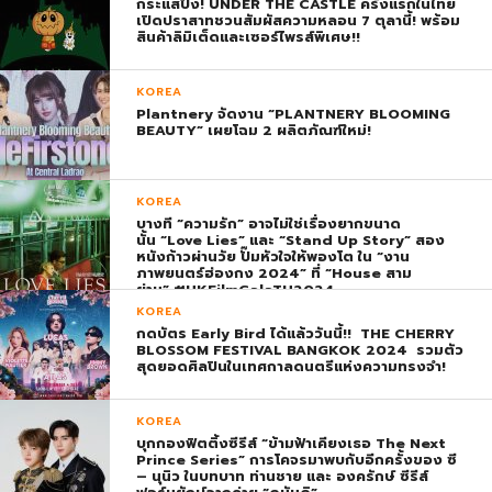
กระแสปัง! UNDER THE CASTLE ครั้งแรกในไทย
เปิดปราสาทชวนสัมผัสความหลอน 7 ตุลานี้! พร้อม
สินค้าลิมิเต็ดและเซอร์ไพรส์พิเศษ!!
KOREA
Plantnery จัดงาน “PLANTNERY BLOOMING
BEAUTY” เผยโฉม 2 ผลิตภัณฑ์ใหม่!
KOREA
บางที “ความรัก” อาจไม่ใช่เรื่องยากขนาด
นั้น “Love Lies” และ “Stand Up Story” สอง
หนังก้าวผ่านวัย ปั๊มหัวใจให้พองโต ใน “งาน
ภาพยนตร์ฮ่องกง 2024” ที่ “House สาม
ย่าน” #HKFilmGalaTH2024
KOREA
กดบัตร Early Bird ได้แล้ววันนี้!! THE CHERRY
BLOSSOM FESTIVAL BANGKOK 2024 รวมตัว
สุดยอดศิลปินในเทศกาลดนตรีแห่งความทรงจำ!
KOREA
บุกกองฟิตติ้งซีรีส์ “ข้ามฟ้าเคียงเธอ The Next
Prince Series” การโคจรมาพบกับอีกครั้งของ ซี
– นุนิว ในบทบาท ท่านชาย และ องครักษ์ ซีรีส์