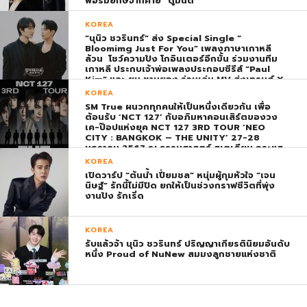
ฟอร์มยักษ์จากค่าย “ดูมันดิ”
KOREA
“นุนิว ชวรินทร์” ส่ง Special Single “
Bloomimg Just For You” เพลงภาษาเกาหลี
ล้วน โชว์ความปัง โกอินเตอร์อีกขั้น ร่วมงานทีม
เกาหลี ประกบเจ้าพ่อเพลงประกอบซีรีส์ “Paul
Kim” และ ยุน ชานยอง ร่วมเล่น MV ส่งเทรนด์ X
พุ่ง ติดอันดับ 1 โลก
KOREA
SM True ผนวกทุกคนให้เป็นหนึ่งเดียวกัน เพื่อ
ต้อนรับ ‘NCT 127’ กับอภิมหาคอนเสิร์ตของวง
เค-ป๊อปแห่งยุค NCT 127 3RD TOUR ‘NEO
CITY : BANGKOK – THE UNITY’ 27-28
มกราคม 2567 ณ ธรรมศาสตร์ สเตเดียม กระแส
ตอบรับยิ่งใหญ่สมการรอคอย บัตร SOLD OUT
KOREA
ทุกที่นั่งทันทีที่เปิดจำหน่าย !
เปิดวาร์ป “ต้นน้ำ เปี่ยมชล” หนุ่มผู้กุมหัวใจ “เจน
นิษฐ์” รักนี้ไม่มีปิด ยกให้เป็นช่วงกราฟชีวิตที่พุ่ง
งานปัง รักเริ่ด
KOREA
รับแล้วจ้า นุนิว ชวรินทร์ ปริญญาเกียรตินิยมอันดับ
หนึ่ง Proud of NuNew สมมงลูกชายแห่งชาติ