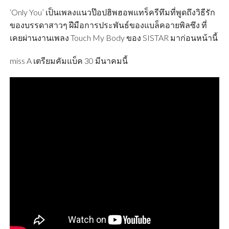
‘Only You’ เป็นเพลงแนวป๊อปฮิพฮอพแทร็ครีทึมที่พูดถึงวิธีรัก
ของบรรดาสาวๆ ฝีมือการประพันธ์ของแบล็คอายพิลซึง ที่
เคยผ่านงานเพลง Touch My Body ของ SISTAR มาก่อนหน้านี้
miss A เตรียมคัมแบ็ค 30 มีนาคมนี้