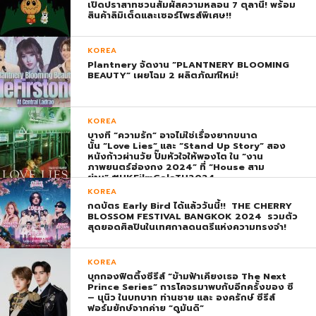
เปิดปราสาทชวนสัมผัสความหลอน 7 ตุลานี้! พร้อม
สินค้าลิมิเต็ดและเซอร์ไพรส์พิเศษ!!
KOREA
Plantnery จัดงาน “PLANTNERY BLOOMING
BEAUTY” เผยโฉม 2 ผลิตภัณฑ์ใหม่!
KOREA
บางที “ความรัก” อาจไม่ใช่เรื่องยากขนาด
นั้น “Love Lies” และ “Stand Up Story” สอง
หนังก้าวผ่านวัย ปั๊มหัวใจให้พองโต ใน “งาน
ภาพยนตร์ฮ่องกง 2024” ที่ “House สาม
ย่าน” #HKFilmGalaTH2024
KOREA
กดบัตร Early Bird ได้แล้ววันนี้!! THE CHERRY
BLOSSOM FESTIVAL BANGKOK 2024 รวมตัว
สุดยอดศิลปินในเทศกาลดนตรีแห่งความทรงจำ!
KOREA
บุกกองฟิตติ้งซีรีส์ “ข้ามฟ้าเคียงเธอ The Next
Prince Series” การโคจรมาพบกับอีกครั้งของ ซี
– นุนิว ในบทบาท ท่านชาย และ องครักษ์ ซีรีส์
ฟอร์มยักษ์จากค่าย “ดูมันดิ”