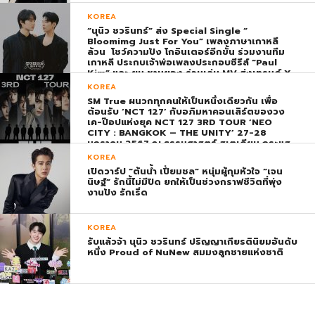
KOREA
“นุนิว ชวรินทร์” ส่ง Special Single “
Bloomimg Just For You” เพลงภาษาเกาหลี
ล้วน โชว์ความปัง โกอินเตอร์อีกขั้น ร่วมงานทีม
เกาหลี ประกบเจ้าพ่อเพลงประกอบซีรีส์ “Paul
Kim” และ ยุน ชานยอง ร่วมเล่น MV ส่งเทรนด์ X
พุ่ง ติดอันดับ 1 โลก
KOREA
SM True ผนวกทุกคนให้เป็นหนึ่งเดียวกัน เพื่อ
ต้อนรับ ‘NCT 127’ กับอภิมหาคอนเสิร์ตของวง
เค-ป๊อปแห่งยุค NCT 127 3RD TOUR ‘NEO
CITY : BANGKOK – THE UNITY’ 27-28
มกราคม 2567 ณ ธรรมศาสตร์ สเตเดียม กระแส
ตอบรับยิ่งใหญ่สมการรอคอย บัตร SOLD OUT
KOREA
ทุกที่นั่งทันทีที่เปิดจำหน่าย !
เปิดวาร์ป “ต้นน้ำ เปี่ยมชล” หนุ่มผู้กุมหัวใจ “เจน
นิษฐ์” รักนี้ไม่มีปิด ยกให้เป็นช่วงกราฟชีวิตที่พุ่ง
งานปัง รักเริ่ด
KOREA
รับแล้วจ้า นุนิว ชวรินทร์ ปริญญาเกียรตินิยมอันดับ
หนึ่ง Proud of NuNew สมมงลูกชายแห่งชาติ