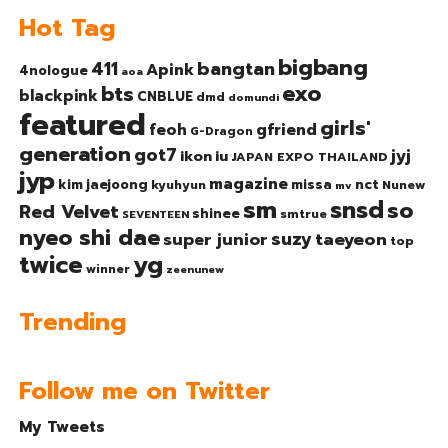
Hot Tag
bigbang
bangtan
411
Apink
4nologue
aoa
exo
bts
blackpink
CNBLUE
dmd
domundi
featured
girls'
gfriend
feoh
G-Dragon
generation
got7
jyj
ikon
iu
JAPAN EXPO THAILAND
jyp
magazine
nct
kim jaejoong
missa
kyuhyun
Nunew
mv
sm
snsd
so
Red Velvet
shinee
smtrue
SEVENTEEN
nyeo shi dae
suzy
taeyeon
super junior
top
twice
yg
winner
zeenunew
Trending
Follow me on Twitter
My Tweets