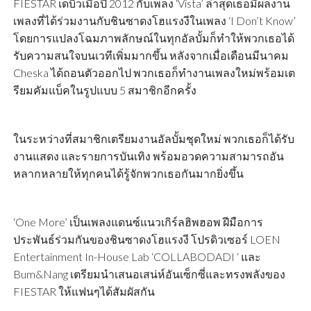
FIESTAR เดบิวเมื่อปี 2012 กับเพลง ‘Vista’ ล่าสุดเธอมีผลงาน
เพลงที่ได้ร่วมงานกับชินซาดงโฮแรงงีในเพลง ‘I Don’t Know’
โดยการแปลงโฉมภาพลักษณ์ในทุกอัลบั้มก็ทำให้พวกเธอได้
รับความสนใจบนเวทีเพิ่มมากขึ้น หลังจากเมื่อเดือนมีนาคม
Cheska ได้ถอนตัวออกไป พวกเธอก็ทำงานเพลงใหม่พร้อมเต
รียมคัมแบ็คในรูปแบบ 5 สมาชิกอีกครั้ง
ในระหว่างที่สมาชิกเตรียมงานอัลบั้มชุดใหม่ พวกเธอก็ได้รับ
งานแสดง และรายการบันเทิง พร้อมอวดความสามารถอัน
หลากหลายให้ทุกคนได้รู้จักพวกเธอกันมากยิ่งขึ้น
‘One More’ เป็นเพลงแดนซ์แนวเกิร์ลฮิพฮอพ ฝีมือการ
ประพันธ์ร่วมกันของชินซาดงโฮแรงงี โปรดิวเซอร์ LOEN
Entertainment In-House Lab ‘COLLABODADI ‘ และ
Bum&Nang เตรียมนำเสนอเสน่ห์อันเซ็กซี่และทรงพลังของ
FIESTAR ให้แฟนๆได้สัมผัสกัน