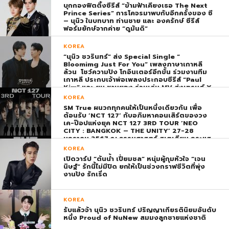
บุกกองฟิตติ้งซีรีส์ “ข้ามฟ้าเคียงเธอ The Next
Prince Series” การโคจรมาพบกับอีกครั้งของ ซี
– นุนิว ในบทบาท ท่านชาย และ องครักษ์ ซีรีส์
ฟอร์มยักษ์จากค่าย “ดูมันดิ”
KOREA
“นุนิว ชวรินทร์” ส่ง Special Single “
Bloomimg Just For You” เพลงภาษาเกาหลี
ล้วน โชว์ความปัง โกอินเตอร์อีกขั้น ร่วมงานทีม
เกาหลี ประกบเจ้าพ่อเพลงประกอบซีรีส์ “Paul
Kim” และ ยุน ชานยอง ร่วมเล่น MV ส่งเทรนด์ X
พุ่ง ติดอันดับ 1 โลก
KOREA
SM True ผนวกทุกคนให้เป็นหนึ่งเดียวกัน เพื่อ
ต้อนรับ ‘NCT 127’ กับอภิมหาคอนเสิร์ตของวง
เค-ป๊อปแห่งยุค NCT 127 3RD TOUR ‘NEO
CITY : BANGKOK – THE UNITY’ 27-28
มกราคม 2567 ณ ธรรมศาสตร์ สเตเดียม กระแส
ตอบรับยิ่งใหญ่สมการรอคอย บัตร SOLD OUT
KOREA
ทุกที่นั่งทันทีที่เปิดจำหน่าย !
เปิดวาร์ป “ต้นน้ำ เปี่ยมชล” หนุ่มผู้กุมหัวใจ “เจน
นิษฐ์” รักนี้ไม่มีปิด ยกให้เป็นช่วงกราฟชีวิตที่พุ่ง
งานปัง รักเริ่ด
KOREA
รับแล้วจ้า นุนิว ชวรินทร์ ปริญญาเกียรตินิยมอันดับ
หนึ่ง Proud of NuNew สมมงลูกชายแห่งชาติ