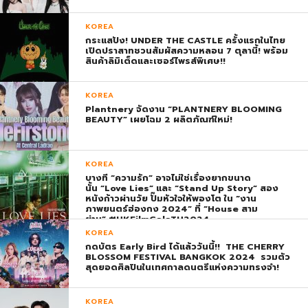
KOREA
กระแสปัง! UNDER THE CASTLE ครั้งแรกในไทย
เปิดปราสาทชวนสัมผัสความหลอน 7 ตุลานี้! พร้อม
สินค้าลิมิเต็ดและเซอร์ไพรส์พิเศษ!!
KOREA
Plantnery จัดงาน “PLANTNERY BLOOMING
BEAUTY” เผยโฉม 2 ผลิตภัณฑ์ใหม่!
KOREA
บางที “ความรัก” อาจไม่ใช่เรื่องยากขนาด
นั้น “Love Lies” และ “Stand Up Story” สอง
หนังก้าวผ่านวัย ปั๊มหัวใจให้พองโต ใน “งาน
ภาพยนตร์ฮ่องกง 2024” ที่ “House สาม
ย่าน” #HKFilmGalaTH2024
KOREA
กดบัตร Early Bird ได้แล้ววันนี้!! THE CHERRY
BLOSSOM FESTIVAL BANGKOK 2024 รวมตัว
สุดยอดศิลปินในเทศกาลดนตรีแห่งความทรงจำ!
KOREA