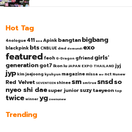
Hot Tag
bigbang
bangtan
411
Apink
4nologue
aoa
exo
bts
blackpink
CNBLUE
dmd
domundi
featured
girls'
gfriend
feoh
G-Dragon
generation
got7
jyj
ikon
iu
JAPAN EXPO THAILAND
jyp
magazine
nct
kim jaejoong
missa
kyuhyun
Nunew
mv
sm
snsd
so
Red Velvet
shinee
smtrue
SEVENTEEN
nyeo shi dae
suzy
taeyeon
super junior
top
twice
yg
winner
zeenunew
Trending