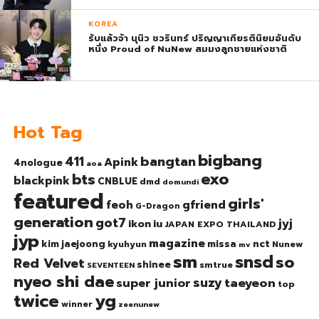
KOREA
รับแล้วจ้า นุนิว ชวรินทร์ ปริญญาเกียรตินิยมอันดับ
หนึ่ง Proud of NuNew สมมงลูกชายแห่งชาติ
Hot Tag
bigbang
bangtan
411
Apink
4nologue
aoa
exo
bts
blackpink
CNBLUE
dmd
domundi
featured
girls'
gfriend
feoh
G-Dragon
generation
got7
jyj
ikon
iu
JAPAN EXPO THAILAND
jyp
magazine
nct
kim jaejoong
missa
kyuhyun
Nunew
mv
sm
snsd
so
Red Velvet
shinee
smtrue
SEVENTEEN
nyeo shi dae
suzy
taeyeon
super junior
top
twice
yg
winner
zeenunew