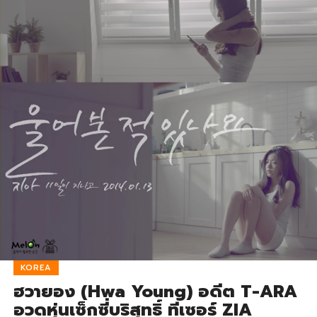
KOREA
ฮวายอง (Hwa Young) อดีต T-ARA
อวดหุ่นเซ็กซี่บริสุทธิ์ ทีเซอร์ ZIA