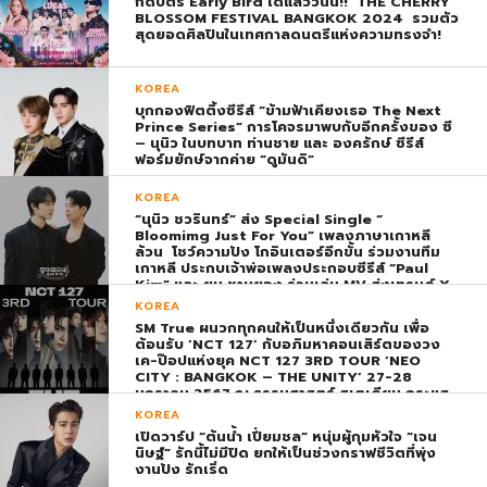
กดบัตร Early Bird ได้แล้ววันนี้!! THE CHERRY
BLOSSOM FESTIVAL BANGKOK 2024 รวมตัว
สุดยอดศิลปินในเทศกาลดนตรีแห่งความทรงจำ!
KOREA
บุกกองฟิตติ้งซีรีส์ “ข้ามฟ้าเคียงเธอ The Next
Prince Series” การโคจรมาพบกับอีกครั้งของ ซี
– นุนิว ในบทบาท ท่านชาย และ องครักษ์ ซีรีส์
ฟอร์มยักษ์จากค่าย “ดูมันดิ”
KOREA
“นุนิว ชวรินทร์” ส่ง Special Single “
Bloomimg Just For You” เพลงภาษาเกาหลี
ล้วน โชว์ความปัง โกอินเตอร์อีกขั้น ร่วมงานทีม
เกาหลี ประกบเจ้าพ่อเพลงประกอบซีรีส์ “Paul
Kim” และ ยุน ชานยอง ร่วมเล่น MV ส่งเทรนด์ X
พุ่ง ติดอันดับ 1 โลก
KOREA
SM True ผนวกทุกคนให้เป็นหนึ่งเดียวกัน เพื่อ
ต้อนรับ ‘NCT 127’ กับอภิมหาคอนเสิร์ตของวง
เค-ป๊อปแห่งยุค NCT 127 3RD TOUR ‘NEO
CITY : BANGKOK – THE UNITY’ 27-28
มกราคม 2567 ณ ธรรมศาสตร์ สเตเดียม กระแส
ตอบรับยิ่งใหญ่สมการรอคอย บัตร SOLD OUT
KOREA
ทุกที่นั่งทันทีที่เปิดจำหน่าย !
เปิดวาร์ป “ต้นน้ำ เปี่ยมชล” หนุ่มผู้กุมหัวใจ “เจน
นิษฐ์” รักนี้ไม่มีปิด ยกให้เป็นช่วงกราฟชีวิตที่พุ่ง
งานปัง รักเริ่ด