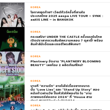
KOREA
โอกาศสุดท้าย!! เวิลด์ทัวร์ครั้งที่สามใน
ประเทศไทย 2025 aespa LIVE TOUR – SYNK :
aeXIS LINE – in BANGKOK
KOREA
กระแสปัง! UNDER THE CASTLE ครั้งแรกในไทย
เปิดปราสาทชวนสัมผัสความหลอน 7 ตุลานี้! พร้อม
สินค้าลิมิเต็ดและเซอร์ไพรส์พิเศษ!!
KOREA
Plantnery จัดงาน “PLANTNERY BLOOMING
BEAUTY” เผยโฉม 2 ผลิตภัณฑ์ใหม่!
KOREA
บางที “ความรัก” อาจไม่ใช่เรื่องยากขนาด
นั้น “Love Lies” และ “Stand Up Story” สอง
หนังก้าวผ่านวัย ปั๊มหัวใจให้พองโต ใน “งาน
ภาพยนตร์ฮ่องกง 2024” ที่ “House สาม
ย่าน” #HKFilmGalaTH2024
KOREA