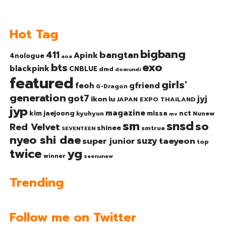
Hot Tag
bigbang
bangtan
411
Apink
4nologue
aoa
exo
bts
blackpink
CNBLUE
dmd
domundi
featured
girls'
gfriend
feoh
G-Dragon
generation
got7
jyj
ikon
iu
JAPAN EXPO THAILAND
jyp
magazine
nct
kim jaejoong
missa
kyuhyun
Nunew
mv
sm
snsd
so
Red Velvet
shinee
smtrue
SEVENTEEN
nyeo shi dae
suzy
taeyeon
super junior
top
twice
yg
winner
zeenunew
Trending
Follow me on Twitter