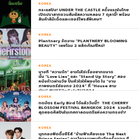
KOREA
กระแสปัง! UNDER THE CASTLE ครั้งแรกในไทย
เปิดปราสาทชวนสัมผัสความหลอน 7 ตุลานี้! พร้อม
สินค้าลิมิเต็ดและเซอร์ไพรส์พิเศษ!!
KOREA
Plantnery จัดงาน “PLANTNERY BLOOMING
BEAUTY” เผยโฉม 2 ผลิตภัณฑ์ใหม่!
KOREA
บางที “ความรัก” อาจไม่ใช่เรื่องยากขนาด
นั้น “Love Lies” และ “Stand Up Story” สอง
หนังก้าวผ่านวัย ปั๊มหัวใจให้พองโต ใน “งาน
ภาพยนตร์ฮ่องกง 2024” ที่ “House สาม
ย่าน” #HKFilmGalaTH2024
KOREA
กดบัตร Early Bird ได้แล้ววันนี้!! THE CHERRY
BLOSSOM FESTIVAL BANGKOK 2024 รวมตัว
สุดยอดศิลปินในเทศกาลดนตรีแห่งความทรงจำ!
KOREA
บุกกองฟิตติ้งซีรีส์ “ข้ามฟ้าเคียงเธอ The Next
Prince Series” การโคจรมาพบกับอีกครั้งของ ซี