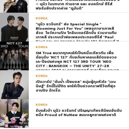
– นุนิว ในบทบาท ท่านชาย และ องครักษ์ ซีรีส์
ฟอร์มยักษ์จากค่าย “ดูมันดิ”
KOREA
“นุนิว ชวรินทร์” ส่ง Special Single “
Bloomimg Just For You” เพลงภาษาเกาหลี
ล้วน โชว์ความปัง โกอินเตอร์อีกขั้น ร่วมงานทีม
เกาหลี ประกบเจ้าพ่อเพลงประกอบซีรีส์ “Paul
Kim” และ ยุน ชานยอง ร่วมเล่น MV ส่งเทรนด์ X
พุ่ง ติดอันดับ 1 โลก
KOREA
SM True ผนวกทุกคนให้เป็นหนึ่งเดียวกัน เพื่อ
ต้อนรับ ‘NCT 127’ กับอภิมหาคอนเสิร์ตของวง
เค-ป๊อปแห่งยุค NCT 127 3RD TOUR ‘NEO
CITY : BANGKOK – THE UNITY’ 27-28
มกราคม 2567 ณ ธรรมศาสตร์ สเตเดียม กระแส
ตอบรับยิ่งใหญ่สมการรอคอย บัตร SOLD OUT
KOREA
ทุกที่นั่งทันทีที่เปิดจำหน่าย !
เปิดวาร์ป “ต้นน้ำ เปี่ยมชล” หนุ่มผู้กุมหัวใจ “เจน
นิษฐ์” รักนี้ไม่มีปิด ยกให้เป็นช่วงกราฟชีวิตที่พุ่ง
งานปัง รักเริ่ด
KOREA
รับแล้วจ้า นุนิว ชวรินทร์ ปริญญาเกียรตินิยมอันดับ
หนึ่ง Proud of NuNew สมมงลูกชายแห่งชาติ