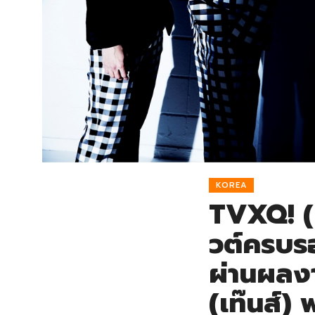
KOREA
TVXQ! (
วต์ครบรอ
ผ่านผลงา
(เท๊นส์)