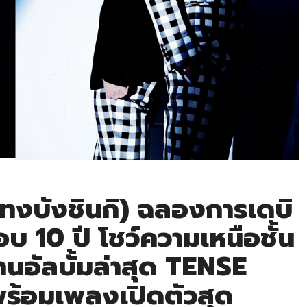
ทงบังชินกิ) ฉลองการเดบิ
บ 10 ปี โชว์ความเหนือชั้น
นอัลบั้มล่าสุด TENSE
 พร้อมเพลงเปิดตัวสุด