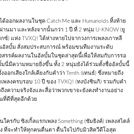
ู่ได้ออกผลงานในชุด Catch Me และ Humanoids ทิ้งท้าย
ที่ผ่านมา และหลังจากนั้นกว่า 1 ปี ที่ 2 หนุ่ม U-KNOW (ยู
็กซ์) แห่ง TVXQ! ได้ห่างหายไปจากวงการเพลงเกาหลี
งานอัลบั้ม สั่งสมประสบการณ์ พร้อมขนทีมงานระดับ
สรรค์ผลงานในอัลบั้มในชุดล่าสุดนี้เพื่อให้สมกับการรอ
มนี่มีความหมายยิ่งขึ้น ทั้ง 2 หนุ่มยังได้ร่วมตั้งชื่ออัลบั้มนี้
 ซึ่งออกเสียงใกล้เคียงกับคำว่า Tenth (เทนธ์) ซึ่งหมายถึง
เพลงครบรอบ 10 ปี ของ TVXQ! (ทงบังชินกิ) รวมกับคำ
สดงถึงความจริงจังและสื่อว่าพวกเขาจะยังคงทำงานอย่าง
ที่ดีที่สุดอีกด้วย
ใครกับ ซิงเกิ้ลแรกเพลง Something (ซัมธิงค์) เพลงสไตล์
ง ที่จะทำให้ทุกคนตื่นตา ตื่นใจไปกับมิวสิควีดีโอสุด