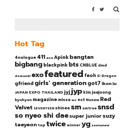
Hot Tag
bangtan
411
Apink
4nologue
aoa
bigbang
bts
blackpink
CNBLUE
dmd
featured
exo
feoh
domundi
G-Dragon
girls' generation
got7
gfriend
ikon
iu
jyp
jyj
kim jaejoong
JAPAN EXPO THAILAND
Red
magazine
nct
missa
kyuhyun
Nunew
mv
sm
snsd
Velvet
shinee
smtrue
SEVENTEEN
so nyeo shi dae
suzy
super junior
twice
yg
taeyeon
top
winner
zeenunew