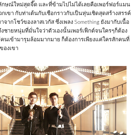
กษณ์ใหม่สุดจี๊ด และที่ข้ามไปไม่ได้เลยคือเพอร์ฟอร์แมน
วกเขา กับท่าเต้นกับเชือกราวกับเป็นหุ่นเชิดสุดสร้างสรรค์
าจากโชว์ของลาสเวกัส ซึ่งเพลง Something ยังมากับเนื้อ
วถึงชายหนุ่มที่มั่นใจว่าตัวเองนั้นเพอร์เฟ็กต์จนใครๆก็ต้อง
คนเข้ามารุมล้อมมากมาย ก็ต้องการเพียงแค่ใครสักคนที่
ๆของเขา